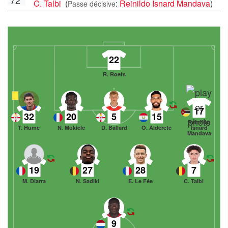
C. Talbi
(
:
Reinildo Isnard Mandava
)
Passe décisive
22
R. Roefs
17
32
20
5
15
Reinildo
T. Hume
N. Mukiele
D. Ballard
O. Alderete
Isnard
Mandava
19
27
28
7
M. Diarra
N. Sadiki
E. Le Fée
C. Talbi
9