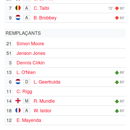
7
C. Talbi
A
72'
80'
9
B. Brobbey
A
80'
REMPLAÇANTS
21
Simon Moore
51
Jenson Jones
3
Dennis Cirkin
13
L. O'Nien
86'
6
L. Geertruida
D
80'
11
C. Rigg
14
R. Mundle
M
80'
18
W. Isidor
A
80'
12
E. Mayenda