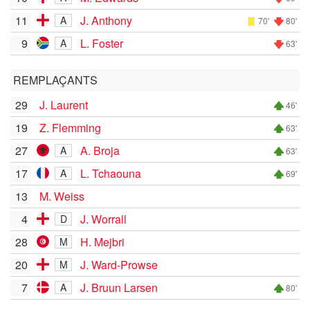
11
J. Anthony
A
70'
80'
9
L. Foster
A
63'
REMPLAÇANTS
29
J. Laurent
46'
19
Z. Flemming
63'
27
A. Broja
A
63'
17
L. Tchaouna
A
69'
13
M. Weiss
4
J. Worrall
D
28
H. Mejbri
M
20
J. Ward-Prowse
M
7
J. Bruun Larsen
A
80'