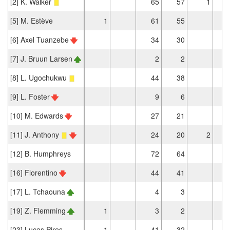
[2] K. Walker
65
57
1
[5] M. Estève
1
61
55
[6] Axel Tuanzebe
34
30
[7] J. Bruun Larsen
2
2
[8] L. Ugochukwu
44
38
[9] L. Foster
9
6
[10] M. Edwards
27
21
[11] J. Anthony
24
20
2
[12] B. Humphreys
72
64
[16] Florentino
44
41
[17] L. Tchaouna
4
3
[19] Z. Flemming
1
3
2
[23] Lucas Pires
1
41
32