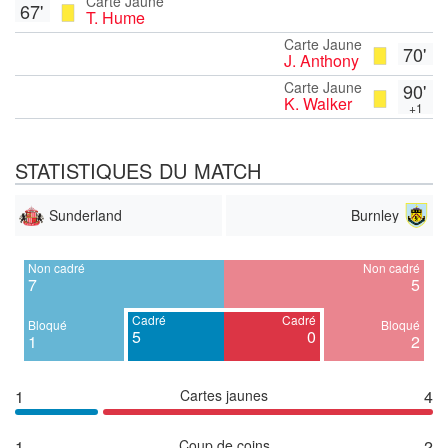
Carte Jaune
67'
T. Hume
Carte Jaune
70'
J. Anthony
Carte Jaune
90'
K. Walker
+1
STATISTIQUES DU MATCH
Sunderland
Burnley
Non cadré
Non cadré
7
5
Cadré
Cadré
Bloqué
Bloqué
5
0
1
2
1
Cartes jaunes
4
1
Coup de coins
2