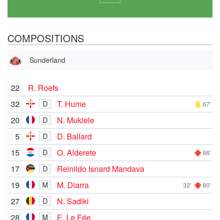
COMPOSITIONS
Sunderland
22
R. Roefs
32
T. Hume
D
67'
20
N. Mukiele
D
5
D. Ballard
D
15
O. Alderete
D
86'
17
Reinildo Isnard Mandava
D
19
M. Diarra
M
32'
80'
27
N. Sadiki
D
28
E. Le Fée
M