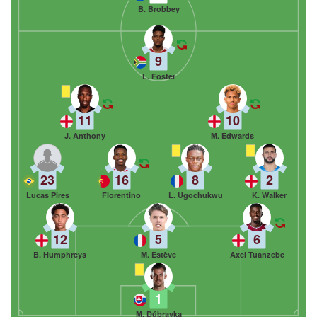
B. Brobbey
9
L. Foster
11
10
J. Anthony
M. Edwards
23
16
8
2
Lucas Pires
Florentino
L. Ugochukwu
K. Walker
12
5
6
B. Humphreys
M. Estève
Axel Tuanzebe
1
M. Dúbravka