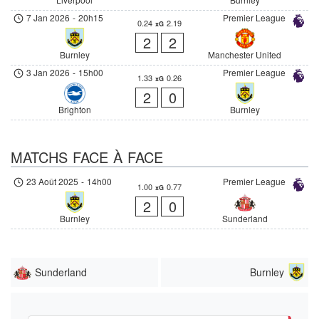
7 Jan 2026
-
20h15
Premier League
0.24
2.19
xG
2
2
Burnley
Manchester United
3 Jan 2026
-
15h00
Premier League
1.33
0.26
xG
2
0
Brighton
Burnley
MATCHS FACE À FACE
23 Août 2025
-
14h00
Premier League
1.00
0.77
xG
2
0
Burnley
Sunderland
Sunderland
Burnley