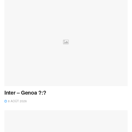
Inter – Genoa ?:?
8 AOÛT 2026