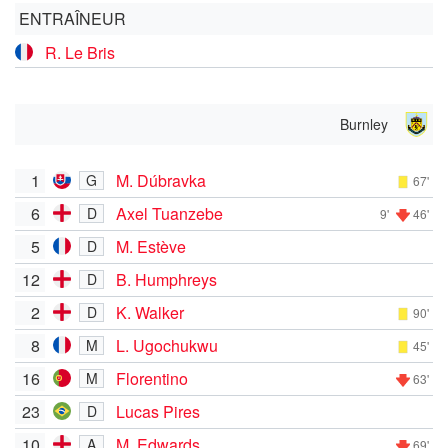
ENTRAÎNEUR
R. Le Bris
Burnley
1
M. Dúbravka
G
67'
6
Axel Tuanzebe
D
9'
46'
5
M. Estève
D
12
B. Humphreys
D
2
K. Walker
D
90'
8
L. Ugochukwu
M
45'
16
Florentino
M
63'
23
Lucas Pires
D
10
M. Edwards
A
69'