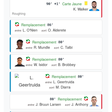
Carte Jaune
90' +1'
K. Walker
Roughing
Remplacement
86'
L. O'Nien
O. Alderete
entre:
sort:
Remplacement
80'
R. Mundle
C. Talbi
entre:
sort:
Remplacement
80'
W. Isidor
B. Brobbey
entre:
sort:
Remplacement
80'
L. Geertruida
entre:
M. Diarra
sort:
Remplacement
80'
J. Bruun Larsen
J. Anthony
entre:
sort: