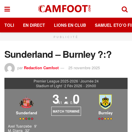
TOLI
EN DIRECT
LIONS EN CLUB
SAMUEL ETO’O FI
PUBLICITÉ
Sunderland – Burnley ?:?
par
Redaction Camfoot
25 novembre 2025
Premier League 2025-2026
Journée 24
|
Stadium of Light
2 Fév 2026
-
20h00
|
3
:
0
1.41
0.06
xG
MATCH TERMINÉ
Sunderland
Burnley
Axel Tuanzebe
9'
M. Diarra
32'