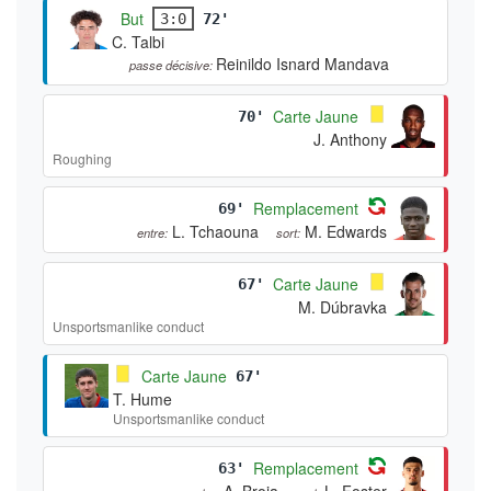
But
3:0
72'
C. Talbi
Reinildo Isnard Mandava
passe décisive:
Carte Jaune
70'
J. Anthony
Roughing
Remplacement
69'
L. Tchaouna
M. Edwards
entre:
sort:
Carte Jaune
67'
M. Dúbravka
Unsportsmanlike conduct
Carte Jaune
67'
T. Hume
Unsportsmanlike conduct
Remplacement
63'
A. Broja
L. Foster