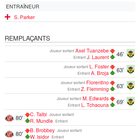
ENTRAÎNEUR
S. Parker
REMPLAÇANTS
Axel Tuanzebe
Joueur sortant
46'
J. Laurent
Entrant
L. Foster
Joueur sortant
63'
A. Broja
Entrant
Florentino
Joueur sortant
63'
Z. Flemming
Entrant
M. Edwards
Joueur sortant
69'
L. Tchaouna
Entrant
C. Talbi
Joueur sortant
80'
R. Mundle
Entrant
B. Brobbey
Joueur sortant
80'
W. Isidor
Entrant