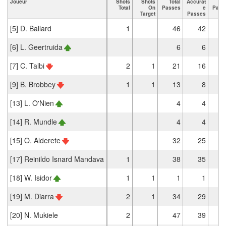
Joueur
Shots
Shots
Total
Accurat
K
Total
On
Passes
e
Pass
Target
Passes
[5] D. Ballard
1
46
42
[6] L. Geertruida
6
6
[7] C. Talbi
2
1
21
16
[9] B. Brobbey
1
1
13
8
[13] L. O'Nien
4
4
[14] R. Mundle
4
4
[15] O. Alderete
32
25
[17] Reinildo Isnard Mandava
1
38
35
[18] W. Isidor
1
1
1
1
[19] M. Diarra
2
1
34
29
[20] N. Mukiele
2
47
39