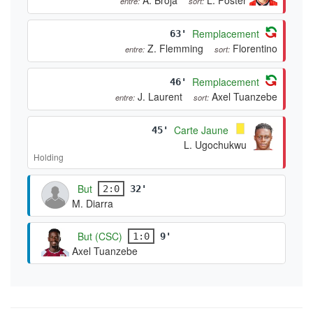
entre:
sort:
Remplacement
63'
Z. Flemming
Florentino
entre:
sort:
Remplacement
46'
J. Laurent
Axel Tuanzebe
entre:
sort:
Carte Jaune
45'
L. Ugochukwu
Holding
But
2:0
32'
M. Diarra
But (CSC)
1:0
9'
Axel Tuanzebe