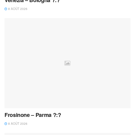
Venezia – Bologna ?:?
8 AOÛT 2026
Frosinone – Parma ?:?
8 AOÛT 2026