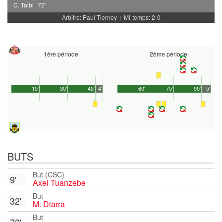
C. Talbi
72'
Arbitre: Paul Tierney
Mi-temps: 2-0
|
1ère période
2ème période
15'
30'
45'
4'
60'
75'
90'
5'
BUTS
But (CSC)
9'
Axel Tuanzebe
But
32'
M. Diarra
But
72'