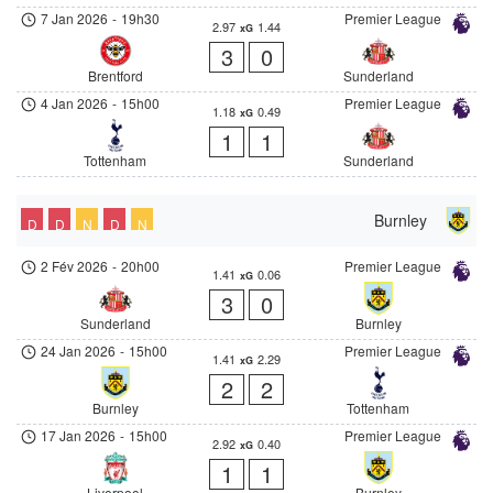
7 Jan 2026
-
19h30
Premier League
2.97
1.44
xG
3
0
Brentford
Sunderland
4 Jan 2026
-
15h00
Premier League
1.18
0.49
xG
1
1
Tottenham
Sunderland
Burnley
D
D
N
D
N
2 Fév 2026
-
20h00
Premier League
1.41
0.06
xG
3
0
Sunderland
Burnley
24 Jan 2026
-
15h00
Premier League
1.41
2.29
xG
2
2
Burnley
Tottenham
17 Jan 2026
-
15h00
Premier League
2.92
0.40
xG
1
1
Liverpool
Burnley