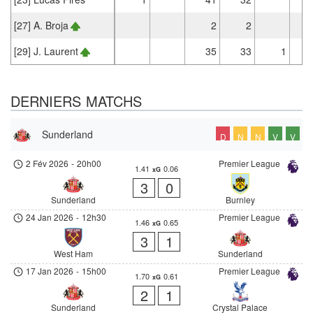
[27] A. Broja
2
2
[29] J. Laurent
35
33
1
DERNIERS MATCHS
Sunderland
D
N
N
V
V
2 Fév 2026
-
20h00
Premier League
1.41
0.06
xG
3
0
Sunderland
Burnley
24 Jan 2026
-
12h30
Premier League
1.46
0.65
xG
3
1
West Ham
Sunderland
17 Jan 2026
-
15h00
Premier League
1.70
0.61
xG
2
1
Sunderland
Crystal Palace