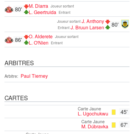
M. Diarra
Joueur sortant
80'
L. Geertruida
Entrant
J. Anthony
Joueur sortant
80'
J. Bruun Larsen
Entrant
O. Alderete
Joueur sortant
86'
L. O'Nien
Entrant
ARBITRES
Paul Tierney
Arbitre:
CARTES
Carte Jaune
45'
L. Ugochukwu
Carte Jaune
67'
M. Dúbravka