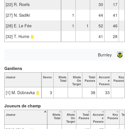
[22] R. Roefs
30
17
[27] N. Sadiki
1
44
41
[28] E. Le Fée
1
1
52
46
[32] T. Hume
41
28
Burnley
Gardiens
Joueur
Saves
Shots
Shots
Total
Accurat
Key
Total
On
Passes
e
Passes
Target
Passes
[1] M. Dúbravka
3
38
33
Joueurs de champ
Joueur
Shots
Shots
Total
Accurat
Key
Tack
Total
On
Passes
e
Passes
To
Target
Passes