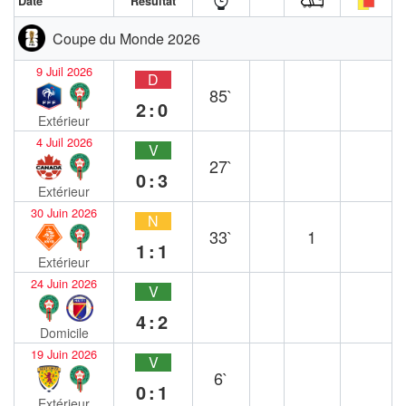
Date
Résultat
Coupe du Monde 2026
9 Juil 2026
D
85`
2:0
Extérieur
4 Juil 2026
V
27`
0:3
Extérieur
30 Juin 2026
N
33`
1
1:1
Extérieur
24 Juin 2026
V
4:2
Domicile
19 Juin 2026
V
6`
0:1
Extérieur