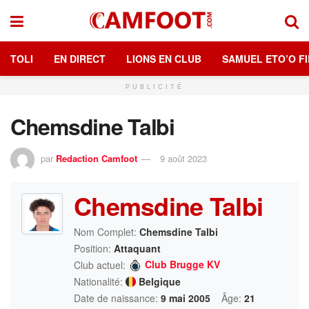
TOLI
EN DIRECT
LIONS EN CLUB
SAMUEL ETO’O FI
PUBLICITÉ
Chemsdine Talbi
par
Redaction Camfoot
9 août 2023
Chemsdine Talbi
Nom Complet:
Chemsdine Talbi
Position:
Attaquant
Club Brugge KV
Club actuel:
Nationalité:
Belgique
Date de naissance:
9 mai 2005
Âge:
21