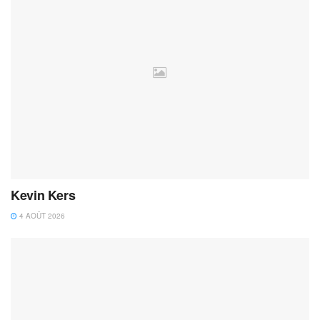
Kevin Kers
4 AOÛT 2026