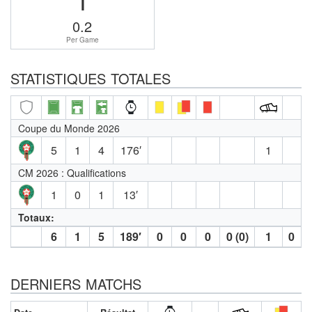
0.2
Per Game
STATISTIQUES TOTALES
Coupe du Monde 2026
5
1
4
176′
1
CM 2026 : Qualifications
1
0
1
13′
Totaux:
6
1
5
189′
0
0
0
0 (0)
1
0
DERNIERS MATCHS