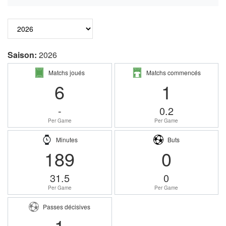
Saison:
2026
Matchs joués
Matchs commencés
6
1
-
0.2
Per Game
Per Game
Minutes
Buts
189
0
31.5
0
Per Game
Per Game
Passes décisives
1