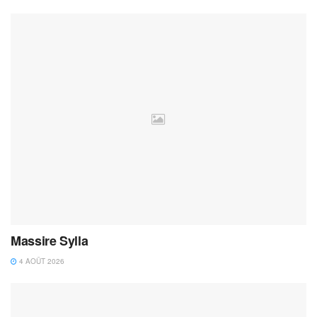
Massire Sylla
4 AOÛT 2026