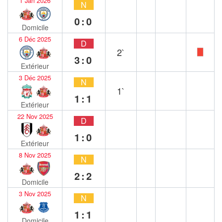
1 Jan 2026
N
0:0
Domicile
6 Déc 2025
D
2`
3:0
Extérieur
3 Déc 2025
N
1`
1:1
Extérieur
22 Nov 2025
D
1:0
Extérieur
8 Nov 2025
N
2:2
Domicile
3 Nov 2025
N
1:1
Domicile