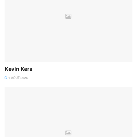
Kevin Kers
4 AOÛT 2026