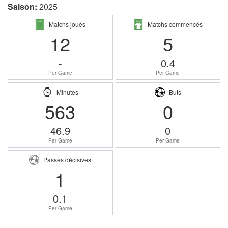
Saison:
2025
Matchs joués
Matchs commencés
12
5
-
0.4
Per Game
Per Game
Minutes
Buts
563
0
46.9
0
Per Game
Per Game
Passes décisives
1
0.1
Per Game