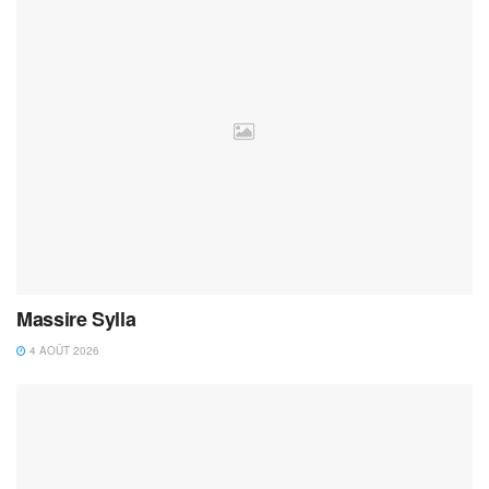
Massire Sylla
4 AOÛT 2026