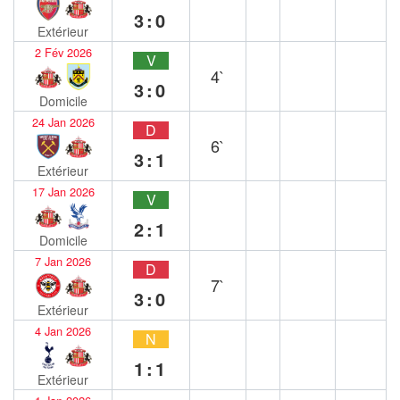
3:0
Extérieur
2 Fév 2026
V
4`
3:0
Domicile
24 Jan 2026
D
6`
3:1
Extérieur
17 Jan 2026
V
2:1
Domicile
7 Jan 2026
D
7`
3:0
Extérieur
4 Jan 2026
N
1:1
Extérieur