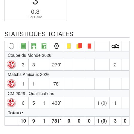
0.3
Per Game
STATISTIQUES TOTALES
Coupe du Monde 2026
3
3
270′
2
Matchs Amicaux 2026
1
1
78′
CM 2026 : Qualifications
6
5
1
433′
1 (0)
1
Totaux:
10
9
1
781′
0
0
0
1 (0)
3
0