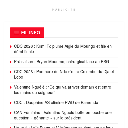
PUBLICITÉ
FIL INFO
CDC 2026 : Krimi Fc plume Aigle du Moungo et file en
démi-finale
Pré saison : Bryan Mbeumo, chirurgical face au PSG
CDC 2026 : Panthère du Ndé s’offre Colombe du Dja et
Lobo
Valentine Nguélé : “Ce qui va arriver demain est entre
les mains du seigneur”
CDC : Dauphine AS élimine PWD de Bamenda !
CAN Féminine : Valentine Nguélé botte en touche une
question « gênante » sur le président
Ligue 3 : Loïc Etoga et Villefranche coulent lors de leur