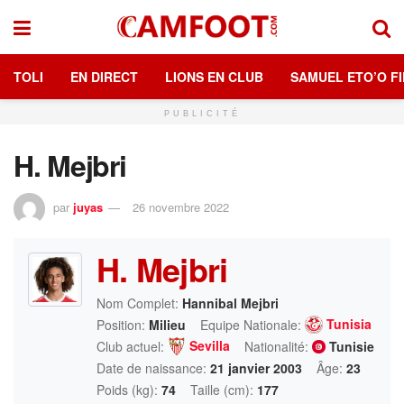
TOLI
EN DIRECT
LIONS EN CLUB
SAMUEL ETO’O FI
PUBLICITÉ
H. Mejbri
par
juyas
26 novembre 2022
H. Mejbri
Nom Complet:
Hannibal Mejbri
Tunisia
Position:
Milieu
Equipe Nationale:
Sevilla
Club actuel:
Nationalité:
Tunisie
Date de naissance:
21 janvier 2003
Âge:
23
Poids (kg):
74
Taille (cm):
177