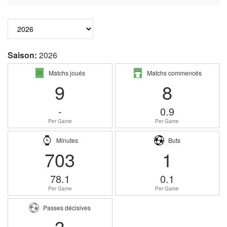
Saison:
2026
Matchs joués
Matchs commencés
9
8
-
0.9
Per Game
Per Game
Minutes
Buts
703
1
78.1
0.1
Per Game
Per Game
Passes décisives
3