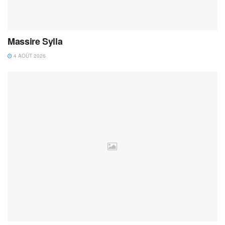
Massire Sylla
4 AOÛT 2026