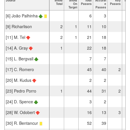
Joueur
Shots
Shots
Total
Accurat
Key
Tac
Total
On
Passes
e
Passes
T
Target
Passes
[6] João Palhinha
6
3
[9] Richarlison
2
1
11
10
[11] M. Tel
2
1
21
18
[14] A. Gray
1
22
18
[15] L. Bergvall
7
7
[17] C. Romero
45
40
2
[20] M. Kudus
2
2
[23] Pedro Porro
1
44
31
2
[24] D. Spence
3
2
[28] W. Odobert
16
13
3
[30] R. Bentancur
52
39