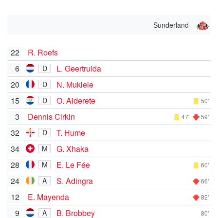
Sunderland
22
R. Roefs
6
L. Geertruida
D
20
N. Mukiele
D
15
O. Alderete
D
50'
3
Dennis Cirkin
47'
59'
32
T. Hume
D
34
G. Xhaka
M
28
E. Le Fée
M
60'
24
S. Adingra
A
66'
12
E. Mayenda
82'
9
B. Brobbey
A
80'