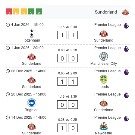
Sunderland
D
N
N
V
V
4 Jan 2026
-
15h00
Premier League
1.18
0.49
xG
1
1
Tottenham
Sunderland
1 Jan 2026
-
20h00
Premier League
0.80
2.18
xG
0
0
Sunderland
Manchester City
28 Déc 2025
-
14h00
Premier League
0.65
2.09
xG
1
1
Sunderland
Leeds
20 Déc 2025
-
15h00
Premier League
1.16
1.39
xG
0
0
Brighton
Sunderland
14 Déc 2025
-
14h00
Premier League
0.28
0.25
xG
1
0
Sunderland
Newcastle