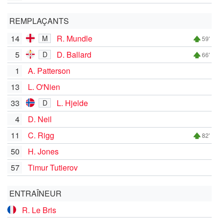
REMPLAÇANTS
14
R. Mundle
M
59'
5
D. Ballard
D
66'
1
A. Patterson
13
L. O'Nien
33
L. Hjelde
D
4
D. Neil
11
C. Rigg
82'
50
H. Jones
57
Timur Tutierov
ENTRAÎNEUR
R. Le Bris