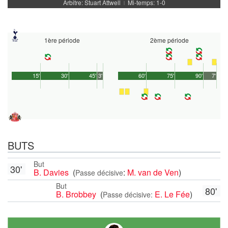
Arbitre: Stuart Attwell
Mi-temps: 1-0
|
1ère période
2ème période
15'
30'
45'
3'
60'
75'
90'
7'
BUTS
But
30'
B. Davies
(
:
M. van de Ven
)
Passe décisive
But
80'
B. Brobbey
(
E. Le Fée
)
Passe décisive: