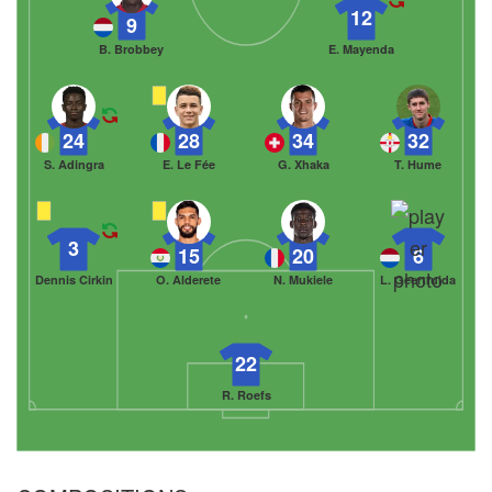
12
9
B. Brobbey
E. Mayenda
24
28
34
32
S. Adingra
E. Le Fée
G. Xhaka
T. Hume
3
15
20
6
Dennis Cirkin
O. Alderete
N. Mukiele
L. Geertruida
22
R. Roefs