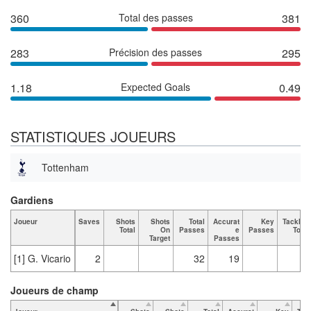
360
Total des passes
381
283
Précision des passes
295
1.18
Expected Goals
0.49
STATISTIQUES JOUEURS
Tottenham
Gardiens
Joueur
Saves
Shots
Shots
Total
Accurat
Key
Tackles
Total
On
Passes
e
Passes
Total
Target
Passes
[1] G. Vicario
2
32
19
Joueurs de champ