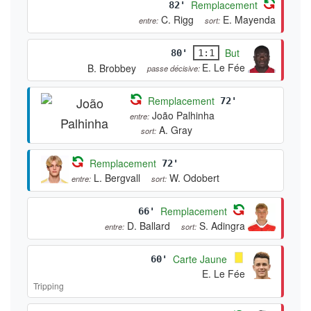
Remplacement
82'
C. Rigg
E. Mayenda
entre:
sort:
But
80'
1:1
E. Le Fée
B. Brobbey
passe décisive:
Remplacement
72'
João Palhinha
entre:
A. Gray
sort:
Remplacement
72'
L. Bergvall
W. Odobert
entre:
sort:
Remplacement
66'
D. Ballard
S. Adingra
entre:
sort:
Carte Jaune
60'
E. Le Fée
Tripping