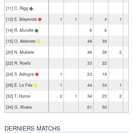
[11] C. Rigg
[12] E. Mayenda
1
1
7
4
1
[14] R. Mundle
6
6
[15] O. Alderete
48
39
[20] N. Mukiele
46
38
2
[22] R. Roefs
33
22
[24] S. Adingra
1
23
19
[28] E. Le Fée
1
44
34
1
[32] T. Hume
2
1
34
23
2
[34] G. Xhaka
61
50
DERNIERS MATCHS