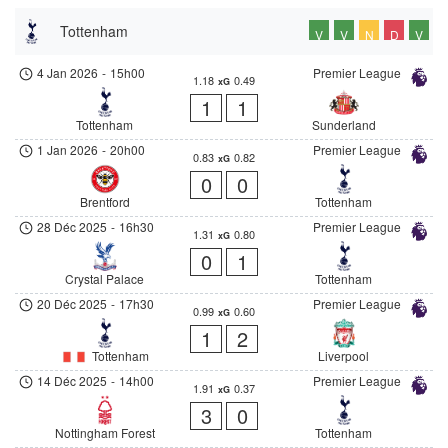
Tottenham
V
V
N
D
V
4 Jan 2026
-
15h00
Premier League
1.18
0.49
xG
1
1
Tottenham
Sunderland
1 Jan 2026
-
20h00
Premier League
0.83
0.82
xG
0
0
Brentford
Tottenham
28 Déc 2025
-
16h30
Premier League
1.31
0.80
xG
0
1
Crystal Palace
Tottenham
20 Déc 2025
-
17h30
Premier League
0.99
0.60
xG
1
2
Tottenham
Liverpool
14 Déc 2025
-
14h00
Premier League
1.91
0.37
xG
3
0
Nottingham Forest
Tottenham