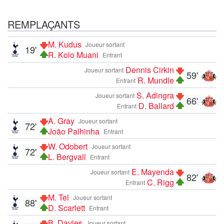
REMPLAÇANTS
M. Kudus
Joueur sortant
19'
R. Kolo Muani
Entrant
Dennis Cirkin
Joueur sortant
59'
R. Mundle
Entrant
S. Adingra
Joueur sortant
66'
D. Ballard
Entrant
A. Gray
Joueur sortant
72'
João Palhinha
Entrant
W. Odobert
Joueur sortant
72'
L. Bergvall
Entrant
E. Mayenda
Joueur sortant
82'
C. Rigg
Entrant
M. Tel
Joueur sortant
88'
D. Scarlett
Entrant
B. Davies
Joueur sortant