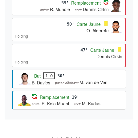
Remplacement
59'
R. Mundle
Dennis Cirkin
entre:
sort:
Carte Jaune
50'
O. Alderete
Holding
Carte Jaune
47'
Dennis Cirkin
Holding
But
1:0
30'
M. van de Ven
B. Davies
passe décisive:
Remplacement
19'
R. Kolo Muani
M. Kudus
entre:
sort: