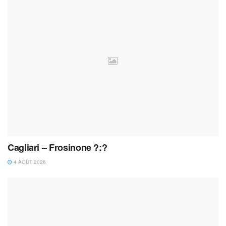
Cagliari – Frosinone ?:?
4 AOÛT 2026