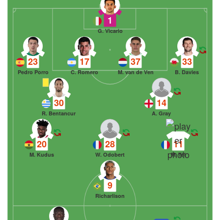
1
G. Vicario
23
17
37
33
Pedro Porro
C. Romero
M. van de Ven
B. Davies
30
14
R. Bentancur
A. Gray
20
28
11
M. Kudus
W. Odobert
M. Tel
9
Richarlison