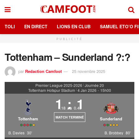
TOLI
EN DIRECT
LIONS EN CLUB
SAMUEL ETO’O FI
PUBLICITÉ
Tottenham – Sunderland ?:?
par
Redaction Camfoot
25 novembre 2025
Premier League 2025-2026
Journée 20
|
Tottenham Hotspur Stadium
4 Jan 2026
-
15h00
|
1
:
1
1.18
0.49
xG
MATCH TERMINÉ
Tottenham
Sunderland
B. Davies
30'
B. Brobbey
80'