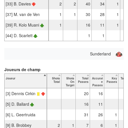
[33] B. Davies
2
2
40
34
1
[37] M. van de Ven
1
1
30
28
1
[39] R. Kolo Muani
1
16
11
1
[44] D. Scarlett
1
1
Sunderland
Joueurs de champ
Joueur
Shots
Shots
Total
Accurat
Key
Tack
Total
On
Passes
e
Passes
To
Target
Passes
[3] Dennis Cirkin
20
16
[5] D. Ballard
16
11
[6] L. Geertruida
31
26
1
[9] B. Brobbey
2
1
7
6
1