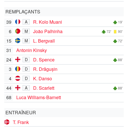
REMPLAÇANTS
39
R. Kolo Muani
A
19'
6
João Palhinha
M
72'
90'
15
L. Bergvall
M
72'
31
Antonin Kinsky
24
D. Spence
D
88'
3
R. Drăgușin
D
4
K. Danso
D
44
D. Scarlett
A
88'
68
Luca Williams-Barnett
ENTRAÎNEUR
T. Frank