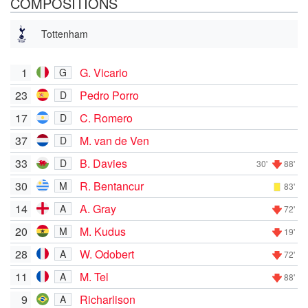
COMPOSITIONS
Tottenham
1
G. Vicario
G
23
Pedro Porro
D
17
C. Romero
D
37
M. van de Ven
D
33
B. Davies
D
30'
88'
30
R. Bentancur
M
83'
14
A. Gray
A
72'
20
M. Kudus
M
19'
28
W. Odobert
A
72'
11
M. Tel
A
88'
9
Richarlison
A