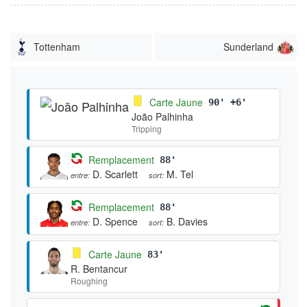
Tottenham
Sunderland
Carte Jaune
90' +6'
João Palhinha
Tripping
Remplacement
88'
D. Scarlett
M. Tel
entre:
sort:
Remplacement
88'
D. Spence
B. Davies
entre:
sort:
Carte Jaune
83'
R. Bentancur
Roughing