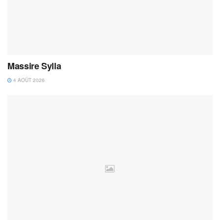
Massire Sylla
4 AOÛT 2026