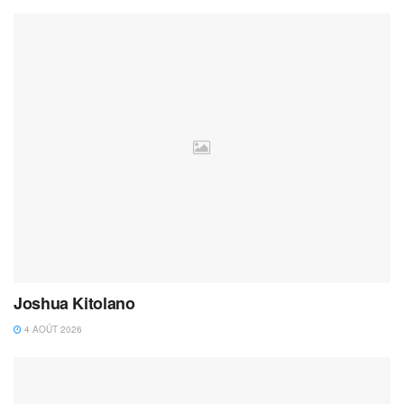
Joshua Kitolano
4 AOÛT 2026