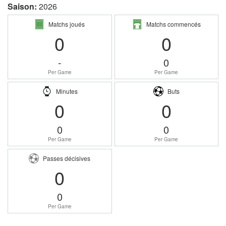
Saison:
2026
Matchs joués
Matchs commencés
0
0
-
0
Per Game
Per Game
Minutes
Buts
0
0
0
0
Per Game
Per Game
Passes décisives
0
0
Per Game