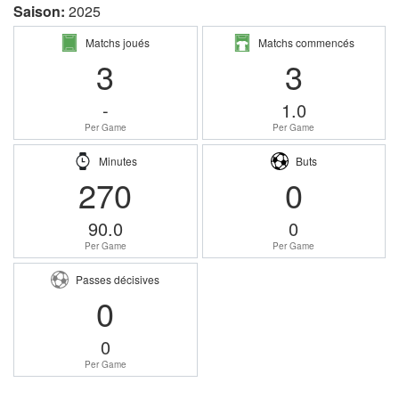
Saison:
2025
Matchs joués
Matchs commencés
3
3
-
1.0
Per Game
Per Game
Minutes
Buts
270
0
90.0
0
Per Game
Per Game
Passes décisives
0
0
Per Game