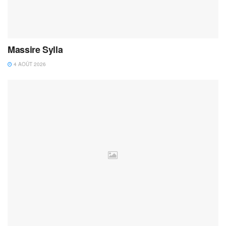
Massire Sylla
4 AOÛT 2026