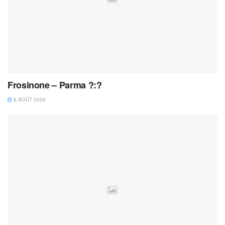
Frosinone – Parma ?:?
8 AOÛT 2026