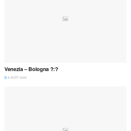
Venezia – Bologna ?:?
8 AOÛT 2026