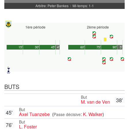
Arbitre: Peter Bankes
Mi-temps: 1-1
|
1ère période
2ème période
15'
30'
45'
4'
60'
75'
90'
5'
BUTS
But
38'
M. van de Ven
But
45'
Axel Tuanzebe
(
:
K. Walker
)
Passe décisive
But
76'
L. Foster