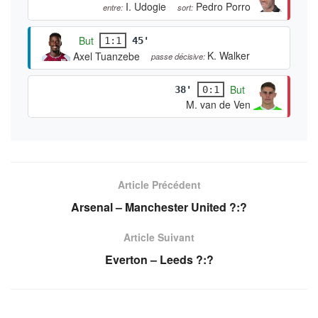
I. Udogie
Pedro Porro
entre:
sort:
But
1:1
45'
K. Walker
Axel Tuanzebe
passe décisive:
But
38'
0:1
M. van de Ven
Article Précédent
Arsenal – Manchester United ?:?
Article Suivant
Everton – Leeds ?:?