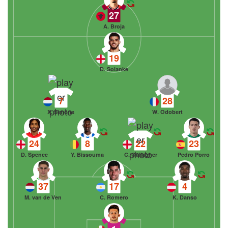
27
A. Broja
19
D. Solanke
7
28
X. Simons
W. Odobert
24
8
22
23
D. Spence
Y. Bissouma
C. Gallagher
Pedro Porro
37
17
4
M. van de Ven
C. Romero
K. Danso