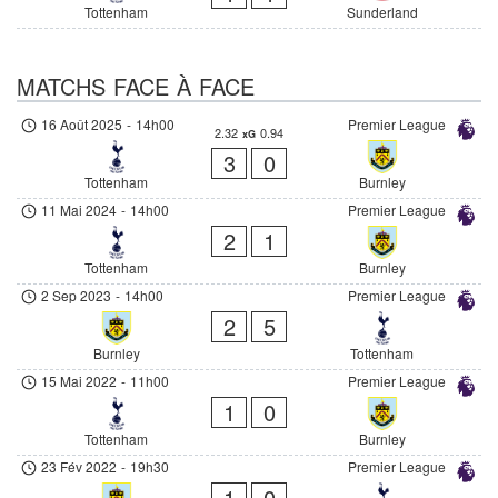
Tottenham
Sunderland
MATCHS FACE À FACE
16 Août 2025
-
14h00
Premier League
2.32
0.94
xG
3
0
Tottenham
Burnley
11 Mai 2024
-
14h00
Premier League
2
1
Tottenham
Burnley
2 Sep 2023
-
14h00
Premier League
2
5
Burnley
Tottenham
15 Mai 2022
-
11h00
Premier League
1
0
Tottenham
Burnley
23 Fév 2022
-
19h30
Premier League
1
0