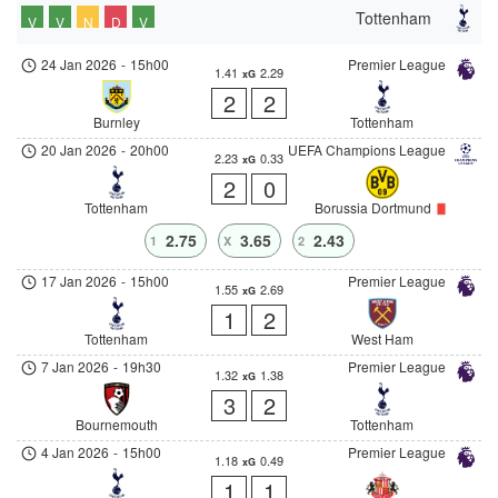
Tottenham
V
V
N
D
V
24 Jan 2026
-
15h00
Premier League
1.41
2.29
xG
2
2
Burnley
Tottenham
20 Jan 2026
-
20h00
UEFA Champions League
2.23
0.33
xG
2
0
Tottenham
Borussia Dortmund
2.75
3.65
2.43
1
X
2
17 Jan 2026
-
15h00
Premier League
1.55
2.69
xG
1
2
Tottenham
West Ham
7 Jan 2026
-
19h30
Premier League
1.32
1.38
xG
3
2
Bournemouth
Tottenham
4 Jan 2026
-
15h00
Premier League
1.18
0.49
xG
1
1