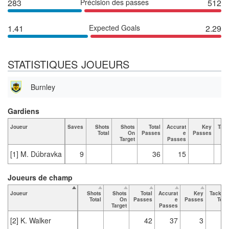
283
Précision des passes
512
1.41
Expected Goals
2.29
STATISTIQUES JOUEURS
Burnley
Gardiens
Joueur
Saves
Shots
Shots
Total
Accurat
Key
Tack
Total
On
Passes
e
Passes
T
Target
Passes
[1] M. Dúbravka
9
36
15
Joueurs de champ
Joueur
Shots
Shots
Total
Accurat
Key
Tackles
Total
On
Passes
e
Passes
Total
Target
Passes
[2] K. Walker
42
37
3