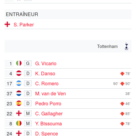
ENTRAÎNEUR
S. Parker
Tottenham
1
G. Vicario
G
4
K. Danso
D
78'
17
C. Romero
D
90'
90'
37
M. van de Ven
D
38'
23
Pedro Porro
D
46'
22
C. Gallagher
M
85'
8
Y. Bissouma
M
78'
24
D. Spence
D