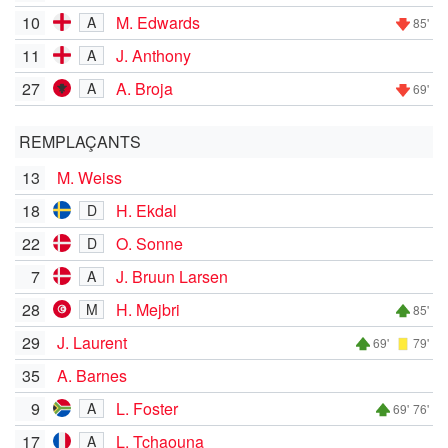
10
M. Edwards
A
85'
11
J. Anthony
A
27
A. Broja
A
69'
REMPLAÇANTS
13
M. Weiss
18
H. Ekdal
D
22
O. Sonne
D
7
J. Bruun Larsen
A
28
H. Mejbri
M
85'
29
J. Laurent
69'
79'
35
A. Barnes
9
L. Foster
A
69'
76'
17
L. Tchaouna
A