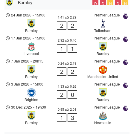
Burnley
D
D
N
D
N
24 Jan 2026
-
15h00
Premier League
1.41
2.29
xG
2
2
Burnley
Tottenham
17 Jan 2026
-
15h00
Premier League
2.92
0.40
xG
1
1
Liverpool
Burnley
7 Jan 2026
-
20h15
Premier League
0.24
2.19
xG
2
2
Burnley
Manchester United
3 Jan 2026
-
15h00
Premier League
1.33
0.26
xG
2
0
Brighton
Burnley
30 Déc 2025
-
19h30
Premier League
0.95
2.01
xG
1
3
Burnley
Newcastle