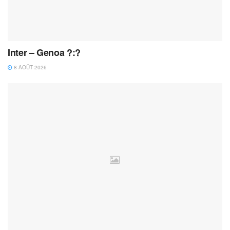
Inter – Genoa ?:?
8 AOÛT 2026