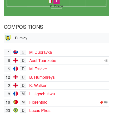
1
G. Vicario
COMPOSITIONS
Burnley
1
M. Dúbravka
G
6
Axel Tuanzebe
D
45'
5
M. Estève
D
12
B. Humphreys
D
2
K. Walker
D
8
L. Ugochukwu
M
16
Florentino
M
69'
23
Lucas Pires
D