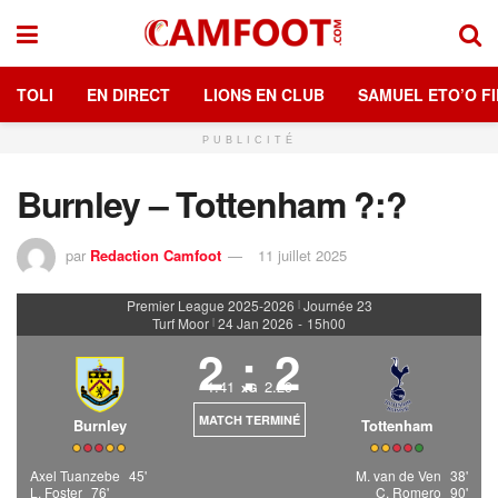
TOLI
EN DIRECT
LIONS EN CLUB
SAMUEL ETO’O FI
PUBLICITÉ
Burnley – Tottenham ?:?
par
Redaction Camfoot
11 juillet 2025
Premier League 2025-2026
Journée 23
|
Turf Moor
24 Jan 2026
-
15h00
|
2
:
2
1.41
2.29
xG
MATCH TERMINÉ
Burnley
Tottenham
Axel Tuanzebe
45'
M. van de Ven
38'
L. Foster
76'
C. Romero
90'