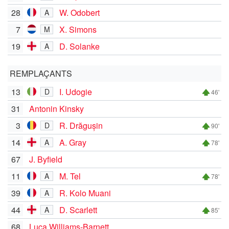
28
W. Odobert
A
7
X. Simons
M
19
D. Solanke
A
REMPLAÇANTS
13
I. Udogie
D
46'
31
Antonin Kinsky
3
R. Drăgușin
D
90'
14
A. Gray
A
78'
67
J. Byfield
11
M. Tel
A
78'
39
R. Kolo Muani
A
44
D. Scarlett
A
85'
68
Luca Williams-Barnett