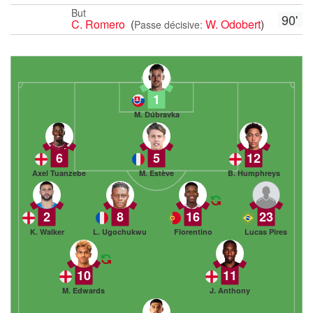
But
90'
C. Romero
(
W. Odobert
)
Passe décisive:
1
M. Dúbravka
6
5
12
Axel Tuanzebe
M. Estève
B. Humphreys
2
8
16
23
K. Walker
L. Ugochukwu
Florentino
Lucas Pires
10
11
M. Edwards
J. Anthony