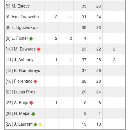
[5] M. Estève
35
26
4
[6] Axel Tuanzebe
2
1
31
24
1
[8] L. Ugochukwu
39
33
3
[9] L. Foster
2
2
4
4
[10] M. Edwards
23
22
2
2
[11] J. Anthony
1
1
37
28
2
2
[12] B. Humphreys
37
28
2
[16] Florentino
26
20
2
[23] Lucas Pires
29
24
5
[27] A. Broja
1
10
8
[28] H. Mejbri
2
1
[29] J. Laurent
13
13