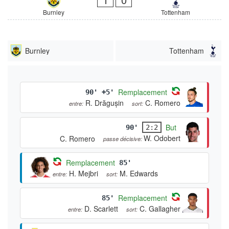
Burnley
Tottenham
Burnley
Tottenham
Remplacement
90' +5'
R. Drăgușin
C. Romero
entre:
sort:
But
90'
2:2
W. Odobert
C. Romero
passe décisive:
Remplacement
85'
H. Mejbri
M. Edwards
entre:
sort:
Remplacement
85'
D. Scarlett
C. Gallagher
entre:
sort: