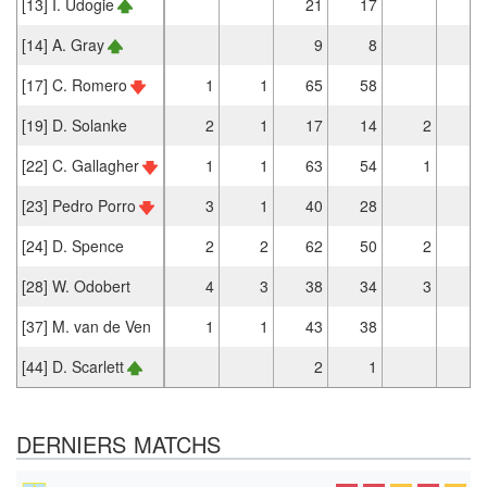
[13] I. Udogie
21
17
1
[14] A. Gray
9
8
[17] C. Romero
1
1
65
58
5
[19] D. Solanke
2
1
17
14
2
3
[22] C. Gallagher
1
1
63
54
1
[23] Pedro Porro
3
1
40
28
1
[24] D. Spence
2
2
62
50
2
1
[28] W. Odobert
4
3
38
34
3
2
[37] M. van de Ven
1
1
43
38
3
[44] D. Scarlett
2
1
DERNIERS MATCHS