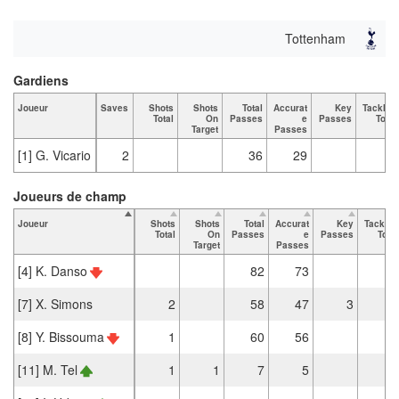
Tottenham
Gardiens
Joueur
Saves
Shots
Shots
Total
Accurat
Key
Tackles
Total
On
Passes
e
Passes
Total
Target
Passes
[1] G. Vicario
2
36
29
Joueurs de champ
Joueur
Shots
Shots
Total
Accurat
Key
Tackles
Total
On
Passes
e
Passes
Total
Target
Passes
[4] K. Danso
82
73
2
[7] X. Simons
2
58
47
3
1
[8] Y. Bissouma
1
60
56
4
[11] M. Tel
1
1
7
5