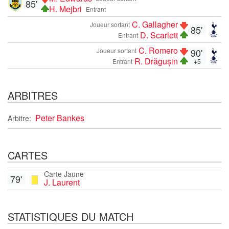
85'
H. Mejbri
Entrant
C. Gallagher
Joueur sortant
85'
D. Scarlett
Entrant
C. Romero
Joueur sortant
90'
R. Drăgușin
Entrant
+5
ARBITRES
Peter Bankes
Arbitre:
CARTES
Carte Jaune
79'
J. Laurent
STATISTIQUES DU MATCH