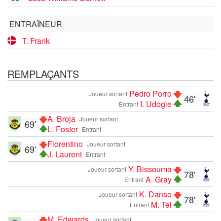
ENTRAÎNEUR
T. Frank
REMPLAÇANTS
Pedro Porro
Joueur sortant
46'
I. Udogie
Entrant
A. Broja
Joueur sortant
69'
L. Foster
Entrant
Florentino
Joueur sortant
69'
J. Laurent
Entrant
Y. Bissouma
Joueur sortant
78'
A. Gray
Entrant
K. Danso
Joueur sortant
78'
M. Tel
Entrant
M. Edwards
Joueur sortant