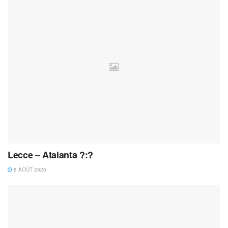
Lecce – Atalanta ?:?
8 AOÛT 2026