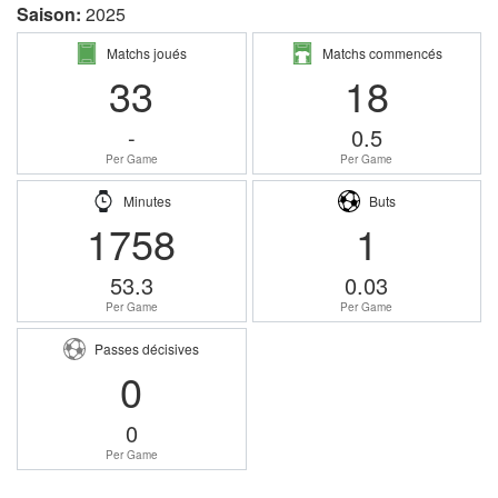
Saison:
2025
Matchs joués
Matchs commencés
33
18
-
0.5
Per Game
Per Game
Minutes
Buts
1758
1
53.3
0.03
Per Game
Per Game
Passes décisives
0
0
Per Game