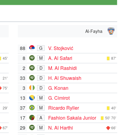
Al-Fayha
88
V. Stojković
G
8
A. Al Safari
M
45'
87'
2
M. Al Rashidi
D
33
H. Al Shuwaish
D
21'
3
G. Konan
D
75'
13
G. Cimirot
M
37
Ricardo Ryller
M
29'
40'
17
Fashion Sakala Junior
A
50'
70'
29
N. Al Harthi
M
67'
66'