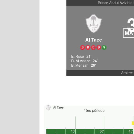
Prince Abdul Aziz bin
MA
Al Taee
D
D
D
D
V
E. Roco
21'
R. Al Anaze
24'
B. Mensah
29'
Arbitre: 
Al Taee
1ère période
15'
30'
45'