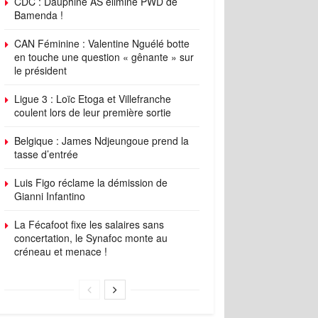
CDC : Dauphine AS élimine PWD de
Bamenda !
CAN Féminine : Valentine Nguélé botte
en touche une question « gênante » sur
le président
Ligue 3 : Loïc Etoga et Villefranche
coulent lors de leur première sortie
Belgique : James Ndjeungoue prend la
tasse d’entrée
Luis Figo réclame la démission de
Gianni Infantino
La Fécafoot fixe les salaires sans
concertation, le Synafoc monte au
créneau et menace !