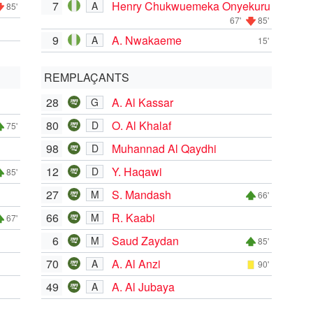
7
Henry Chukwuemeka Onyekuru
A
85'
67'
85'
9
A. Nwakaeme
A
15'
REMPLAÇANTS
28
A. Al Kassar
G
80
O. Al Khalaf
D
75'
98
Muhannad Al Qaydhi
D
12
Y. Haqawi
D
85'
27
S. Mandash
M
66'
66
R. Kaabi
M
67'
6
Saud Zaydan
M
85'
70
A. Al Anzi
A
90'
49
A. Al Jubaya
A