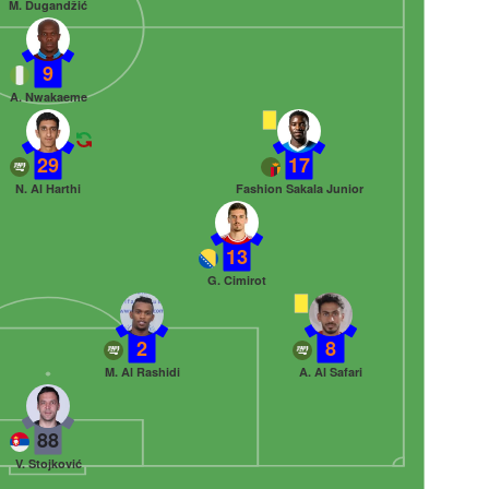
M. Dugandžić
9
A. Nwakaeme
29
17
N. Al Harthi
Fashion Sakala Junior
13
G. Cimirot
2
8
M. Al Rashidi
A. Al Safari
88
V. Stojković