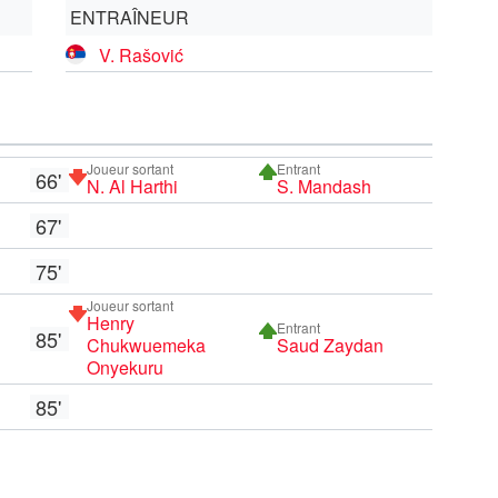
ENTRAÎNEUR
V. Rašović
Joueur sortant
Entrant
66'
N. Al Harthi
S. Mandash
67'
75'
n
Joueur sortant
Henry
Entrant
85'
Chukwuemeka
Saud Zaydan
Onyekuru
85'