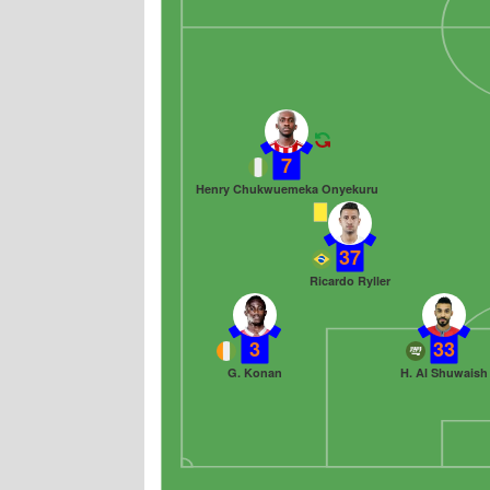
7
Henry Chukwuemeka Onyekuru
37
Ricardo Ryller
3
33
G. Konan
H. Al Shuwaish