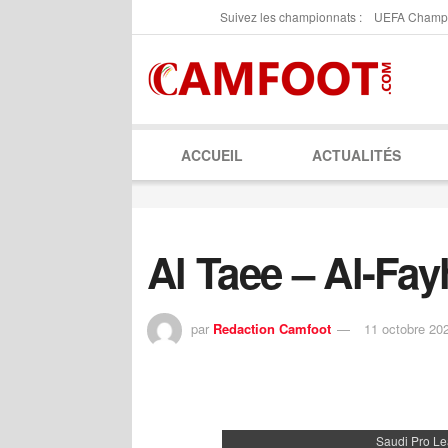
Suivez les championnats :
UEFA Champ
ACCUEIL
ACTUALITÉS
Al Taee – Al-Fay
par
Redaction Camfoot
11 octobre 20
Saudi Pro L