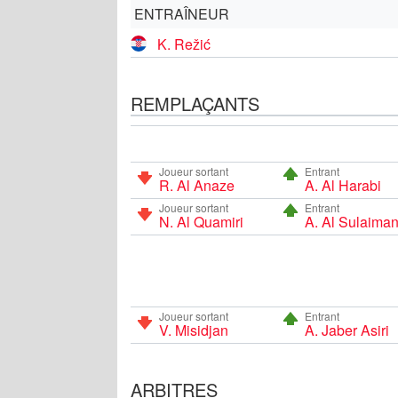
ENTRAÎNEUR
K. Režić
REMPLAÇANTS
Joueur sortant
Entrant
R. Al Anaze
A. Al Harabi
Joueur sortant
Entrant
N. Al Quamiri
A. Al Sulaima
Joueur sortant
Entrant
V. Misidjan
A. Jaber Asiri
ARBITRES