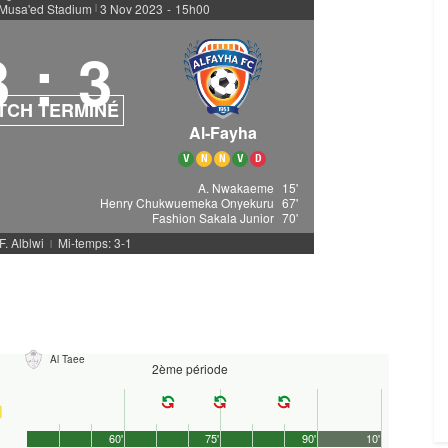
 Musa'ed Stadium
3 Nov 2023
-
15h00
|
3
:
3
TCH TERMINÉ
Al-Fayha
V
N
N
V
D
A. Nwakaeme
15'
Henry Chukwuemeka Onyekuru
67'
Fashion Sakala Junior
70'
F. Alblwi
Mi-temps: 3-1
|
Al Taee
2ème période
60'
75'
90'
10'