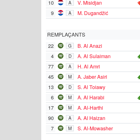
10
V. Misidjan
A
9
M. Dugandžić
A
REMPLAÇANTS
22
B. Al Anazi
G
4
A. Al Sulaiman
D
77
H. Al Amri
A
45
A. Jaber Asiri
M
13
S. Al Toiawy
D
6
A. Al Harabi
M
17
A. Al-Harthi
M
90
A. Al Haizan
A
7
S. Al-Mowasher
M