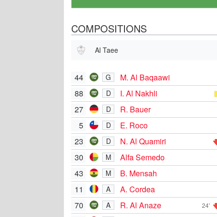
COMPOSITIONS
Al Taee
44
M. Al Baqaawi
G
88
I. Al Nakhli
D
27
R. Bauer
D
5
E. Roco
D
23
N. Al Quamiri
D
30
Alfa Semedo
M
43
B. Mensah
M
11
A. Cordea
A
70
R. Al Anaze
A
24'