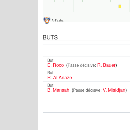
Al-Fayha
BUTS
But
E. Roco
(
:
R. Bauer
)
Passe décisive
But
R. Al Anaze
But
B. Mensah
(
:
V. Misidjan
)
Passe décisive