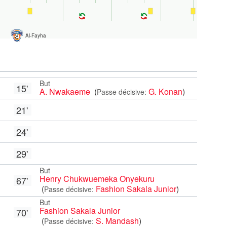
Al-Fayha
But
15'
A. Nwakaeme
(
G. Konan
)
Passe décisive:
21'
24'
29'
But
Henry Chukwuemeka Onyekuru
67'
(
Fashion Sakala Junior
)
Passe décisive:
But
Fashion Sakala Junior
70'
(
S. Mandash
)
Passe décisive: