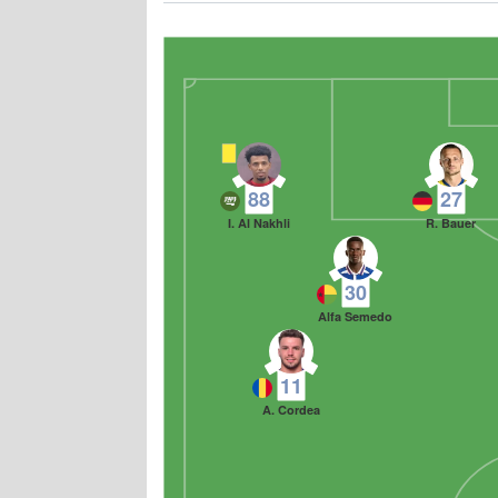
88
27
I. Al Nakhli
R. Bauer
30
Alfa Semedo
11
A. Cordea