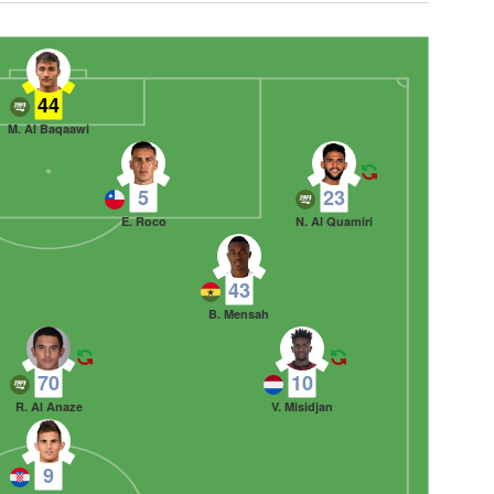
44
M. Al Baqaawi
5
23
E. Roco
N. Al Quamiri
43
B. Mensah
70
10
R. Al Anaze
V. Misidjan
9