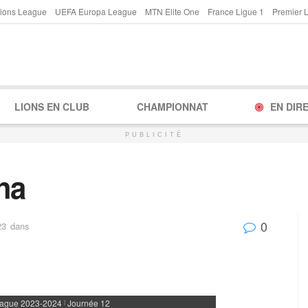
ions League
UEFA Europa League
MTN Elite One
France Ligue 1
Premier 
LIONS EN CLUB
CHAMPIONNAT
EN DIR
PUBLICITÉ
ha
0
23
dans
eague 2023-2024
Journée 12
|