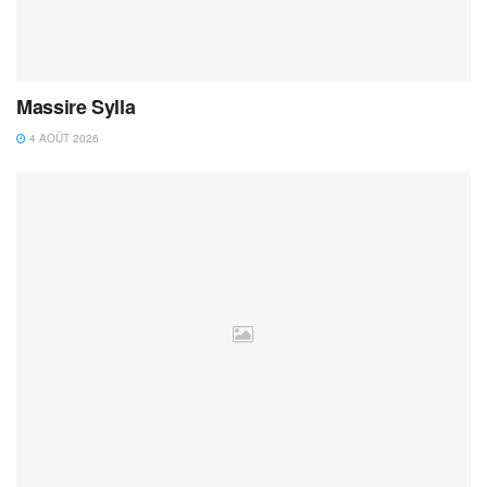
Massire Sylla
4 AOÛT 2026