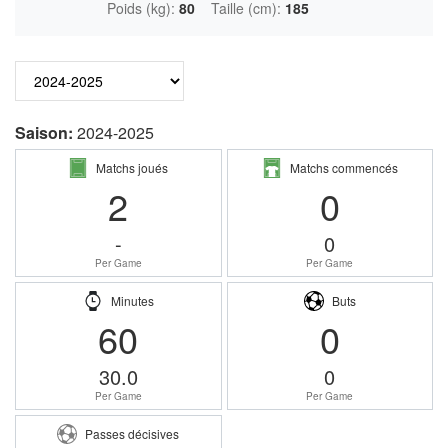
Poids (kg):
80
Taille (cm):
185
Saison:
2024-2025
Matchs joués
Matchs commencés
2
0
-
0
Per Game
Per Game
Minutes
Buts
60
0
30.0
0
Per Game
Per Game
Passes décisives