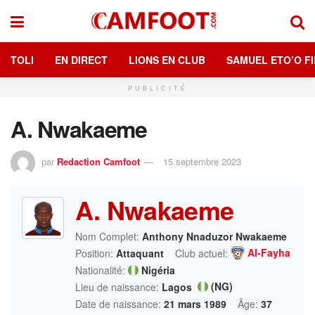
TOLI
EN DIRECT
LIONS EN CLUB
SAMUEL ETO’O FI
PUBLICITÉ
A. Nwakaeme
par
Redaction Camfoot
15 septembre 2023
A. Nwakaeme
Nom Complet:
Anthony Nnaduzor Nwakaeme
Al-Fayha
Position:
Attaquant
Club actuel:
Nationalité:
Nigéria
(NG)
Lieu de naissance:
Lagos
Date de naissance:
21 mars 1989
Âge:
37