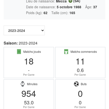
(SA)
Lieu de naissance:
Mecca
Date de naissance:
5 octobre 1988
Âge:
37
Poids (kg):
62
Taille (cm):
165
Saison:
2023-2024
Matchs joués
Matchs commencés
18
11
-
0.6
Per Game
Per Game
Minutes
Buts
954
0
53.0
0
Per Game
Per Game