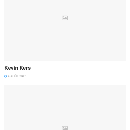
Kevin Kers
4 AOÛT 2026