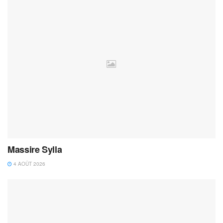
Massire Sylla
4 AOÛT 2026