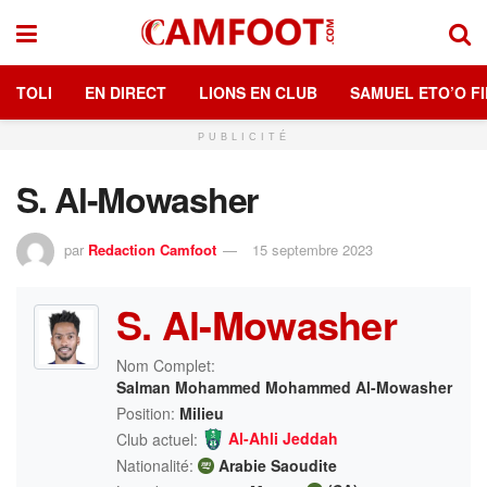
TOLI
EN DIRECT
LIONS EN CLUB
SAMUEL ETO’O FI
PUBLICITÉ
S. Al-Mowasher
par
Redaction Camfoot
15 septembre 2023
S. Al-Mowasher
Nom Complet:
Salman Mohammed Mohammed Al-Mowasher
Position:
Milieu
Al-Ahli Jeddah
Club actuel:
Nationalité:
Arabie Saoudite