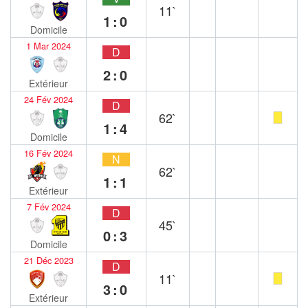
11`
1:0
Domicile
1 Mar 2024
D
2:0
Extérieur
24 Fév 2024
D
62`
1:4
Domicile
16 Fév 2024
N
62`
1:1
Extérieur
7 Fév 2024
D
45`
0:3
Domicile
21 Déc 2023
D
11`
3:0
Extérieur