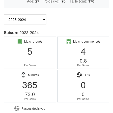
Âge:
27
Poids (kg):
70
Taille (cm):
170
Saison:
2023-2024
Matchs joués
Matchs commencés
5
4
-
0.8
Per Game
Per Game
Minutes
Buts
365
0
73.0
0
Per Game
Per Game
Passes décisives