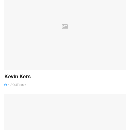
Kevin Kers
4 AOÛT 2026