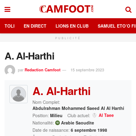
TOLI
EN DIRECT
LIONS EN CLUB
SAMUEL ETO’O FI
PUBLICITÉ
A. Al-Harthi
par
Redaction Camfoot
15 septembre 2023
A. Al-Harthi
Nom Complet:
Abdulrahman Mohammed Saeed Al Al Harthi
Al Taee
Position:
Milieu
Club actuel:
Nationalité:
Arabie Saoudite
Date de naissance:
6 septembre 1998