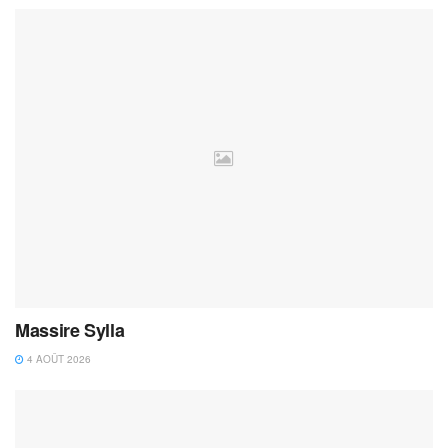
Massire Sylla
4 AOÛT 2026