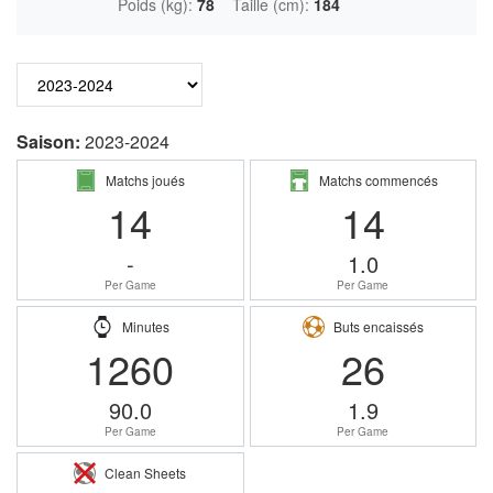
Poids (kg):
78
Taille (cm):
184
Saison:
2023-2024
Matchs joués
Matchs commencés
14
14
-
1.0
Per Game
Per Game
Minutes
Buts encaissés
1260
26
90.0
1.9
Per Game
Per Game
Clean Sheets