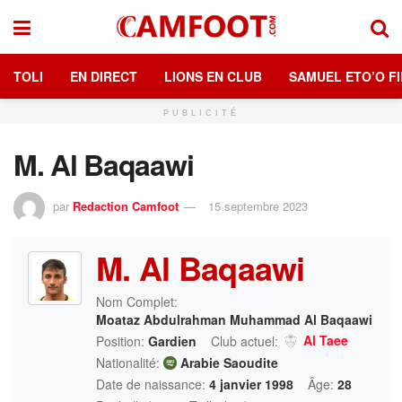
TOLI
EN DIRECT
LIONS EN CLUB
SAMUEL ETO’O FI
PUBLICITÉ
M. Al Baqaawi
par
Redaction Camfoot
15 septembre 2023
M. Al Baqaawi
Nom Complet:
Moataz Abdulrahman Muhammad Al Baqaawi
Al Taee
Position:
Gardien
Club actuel:
Nationalité:
Arabie Saoudite
Date de naissance:
4 janvier 1998
Âge:
28