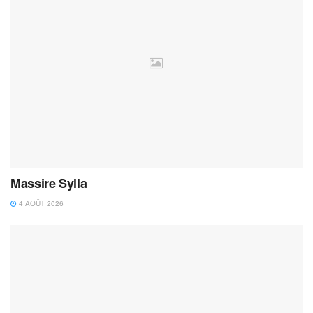
Massire Sylla
4 AOÛT 2026