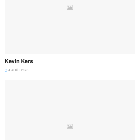
Kevin Kers
4 AOÛT 2026