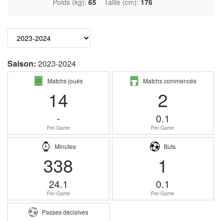
Poids (kg):
65
Taille (cm):
176
Saison:
2023-2024
Matchs joués
Matchs commencés
14
2
-
0.1
Per Game
Per Game
Minutes
Buts
338
1
24.1
0.1
Per Game
Per Game
Passes décisives