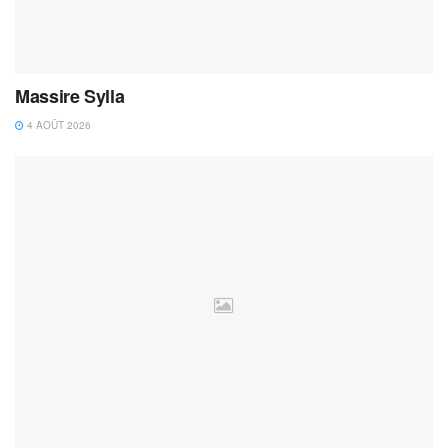
Massire Sylla
4 AOÛT 2026