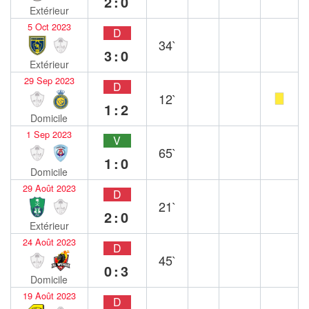
2:0
Extérieur
5 Oct 2023
D
34`
3:0
Extérieur
29 Sep 2023
D
12`
1:2
Domicile
1 Sep 2023
V
65`
1:0
Domicile
29 Août 2023
D
21`
2:0
Extérieur
24 Août 2023
D
45`
0:3
Domicile
19 Août 2023
D