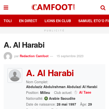
TOLI
EN DIRECT
LIONS EN CLUB
SAMUEL ETO’O FI
PUBLICITÉ
A. Al Harabi
par
Redaction Camfoot
15 septembre 2023
A. Al Harabi
Nom Complet:
Abdulaziz Abdulrahman Abdulazi Al Harabi
Al Taee
Position:
Milieu
Club actuel:
Nationalité:
Arabie Saoudite
Date de naissance:
28 mai 1997
Âge:
29