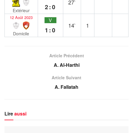
27`
2:0
Extérieur
12 Août 2023
V
14`
1
1:0
Domicile
Article Précédent
A. Al-Harthi
Article Suivant
A. Fallatah
Lire
aussi