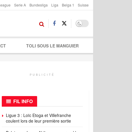
League
Serie A
Bundesliga
Liga
Belga 1
Suisse
ECT
TOLI SOUS LE MANGUIER
PUBLICITÉ
FIL INFO
Ligue 3 : Loïc Etoga et Villefranche
coulent lors de leur première sortie