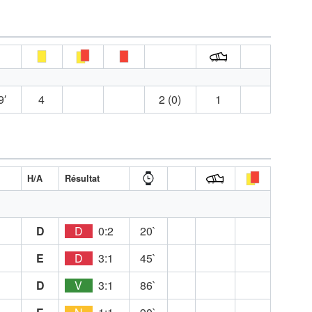
9′
4
2 (0)
1
H/A
Résultat
D
D
0:2
20`
E
D
3:1
45`
D
V
3:1
86`