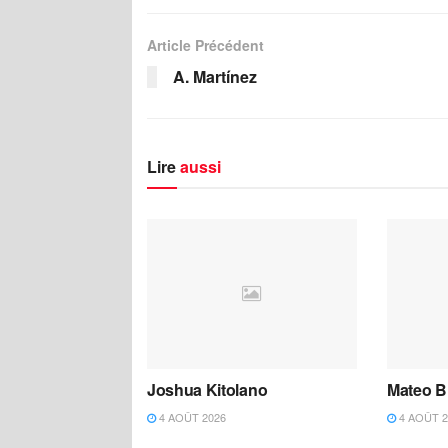
Article Précédent
A. Martínez
Lire
aussi
Joshua Kitolano
Mateo B
4 AOÛT 2026
4 AOÛT 2