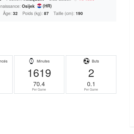
(HR)
 naissance:
Osijek
Âge:
32
Poids (kg):
87
Taille (cm):
190
ncés
Minutes
Buts
1619
2
70.4
0.1
Per Game
Per Game