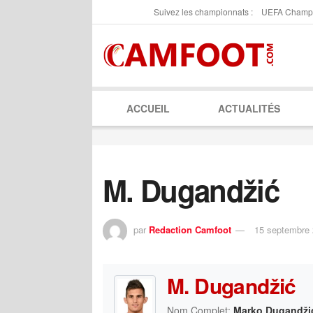
Suivez les championnats :
UEFA Champ
ACCUEIL
ACTUALITÉS
M. Dugandžić
par
Redaction Camfoot
15 septembre
M. Dugandžić
Nom Complet:
Marko Dugandži