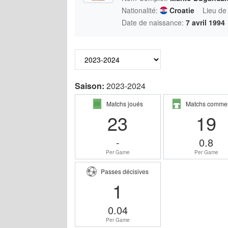
Nationalité:
Croatie
Lieu de
Date de naissance:
7 avril 1994
Saison:
2023-2024
Matchs joués
Matchs comme
23
19
-
0.8
Per Game
Per Game
Passes décisives
1
0.04
Per Game