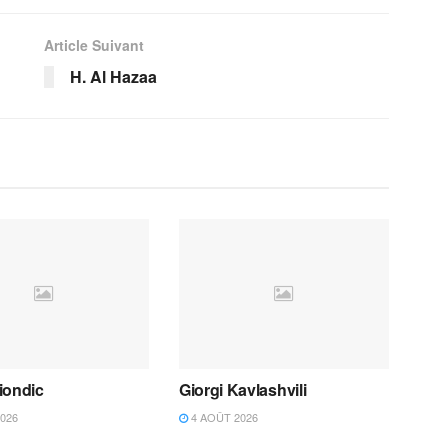
Article Suivant
H. Al Hazaa
iondic
Giorgi Kavlashvili
026
4 AOÛT 2026