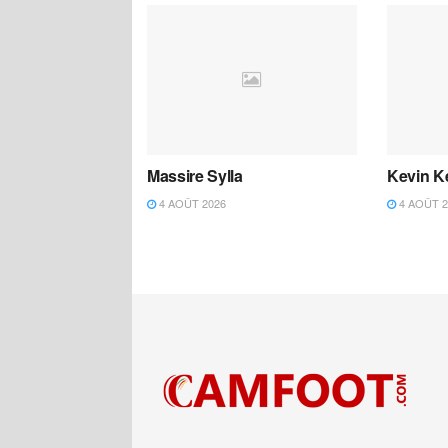
Massire Sylla
Kevin K
4 AOÛT 2026
4 AOÛT 2