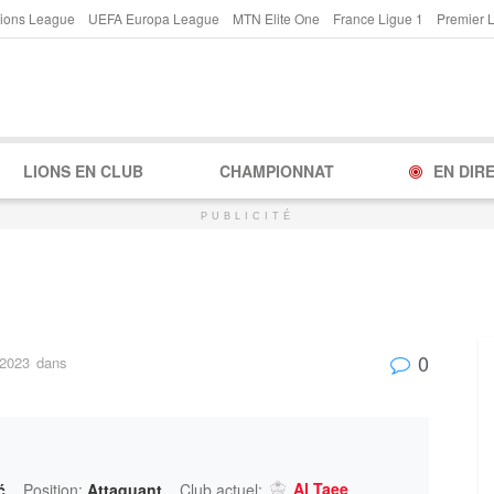
ions League
UEFA Europa League
MTN Elite One
France Ligue 1
Premier 
LIONS EN CLUB
CHAMPIONNAT
EN DIR
PUBLICITÉ
0
 2023
dans
Al Taee
ć
Position:
Attaquant
Club actuel: