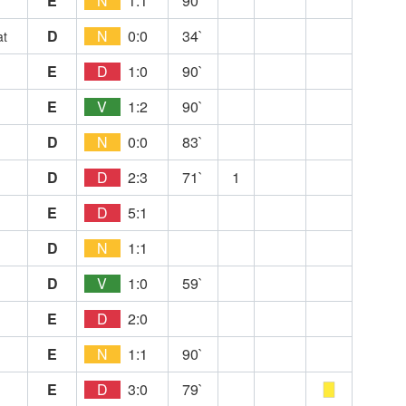
E
N
1:1
90`
D
N
0:0
34`
at
E
D
1:0
90`
E
V
1:2
90`
D
N
0:0
83`
D
D
2:3
71`
1
E
D
5:1
D
N
1:1
D
V
1:0
59`
E
D
2:0
E
N
1:1
90`
E
D
3:0
79`