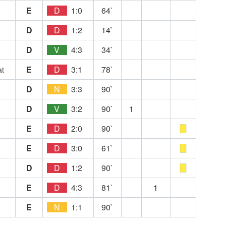
E
D
1:0
64`
D
D
1:2
14`
D
V
4:3
34`
E
D
3:1
78`
at
D
N
3:3
90`
D
V
3:2
90`
1
E
D
2:0
90`
E
D
3:0
61`
D
D
1:2
90`
E
D
4:3
81`
1
E
N
1:1
90`