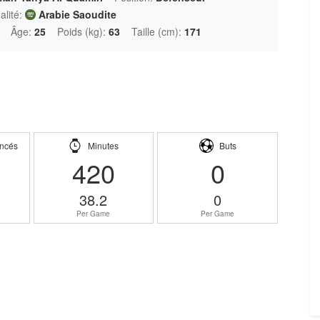
alité:
Arabie Saoudite
Âge:
25
Poids (kg):
63
Taille (cm):
171
ncés
Minutes
Buts
420
0
38.2
0
Per Game
Per Game