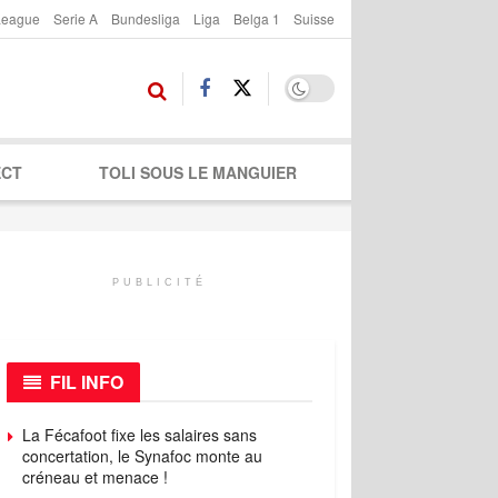
League
Serie A
Bundesliga
Liga
Belga 1
Suisse
ECT
TOLI SOUS LE MANGUIER
PUBLICITÉ
FIL INFO
La Fécafoot fixe les salaires sans
concertation, le Synafoc monte au
créneau et menace !