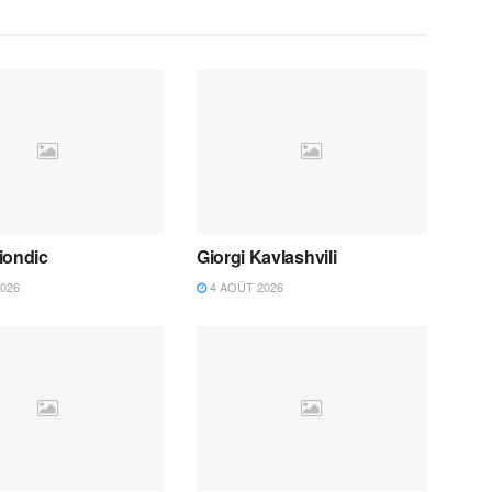
iondic
Giorgi Kavlashvili
026
4 AOÛT 2026