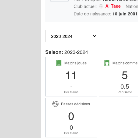
Al Taee
Club actuel:
Nation
Date de naissance:
10 juin 2001
Saison:
2023-2024
Matchs joués
Matchs comme
11
5
-
0.5
Per Game
Per Game
Passes décisives
0
0
Per Game