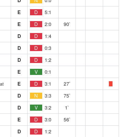
D
N
0:0
E
D
5:1
E
D
2:0
90`
D
D
1:4
D
D
0:3
D
D
1:2
E
V
0:1
E
D
3:1
27`
at
D
N
3:3
75`
D
V
3:2
1`
E
D
3:0
56`
D
D
1:2