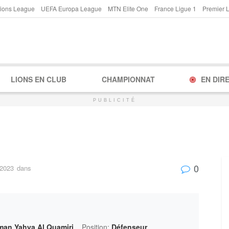
ions League
UEFA Europa League
MTN Elite One
France Ligue 1
Premier 
LIONS EN CLUB
CHAMPIONNAT
EN DIR
PUBLICITÉ
0
 2023
dans
an Yahya Al Quamiri
Position:
Défenseur