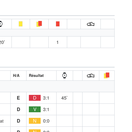
20′
1
H/A
Résultat
E
D
3:1
45`
D
V
3:1
D
N
0:0
at