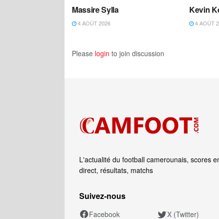
Massire Sylla
Kevin K
4 AOÛT 2026
4 AOÛT 2
Please
login
to join discussion
L'actualité du football camerounais, scores e
direct, résultats, matchs
Suivez‑nous
Facebook
X (Twitter)