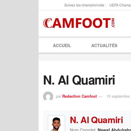
Suivez les championnats :
UEFA Champ
ACCUEIL
ACTUALITÉS
N. Al Quamiri
par
Redaction Camfoot
15 septembre
N. Al Quamiri
Nom Complet:
Nawaf Abdulrahm