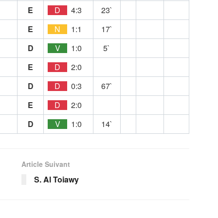
E
D
4:3
23`
E
N
1:1
17`
D
V
1:0
5`
E
D
2:0
D
D
0:3
67`
E
D
2:0
D
V
1:0
14`
Article Suivant
S. Al Toiawy