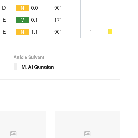
D
N
0:0
90`
E
V
0:1
17`
E
N
1:1
90`
1
Article Suivant
M. Al Qunaian