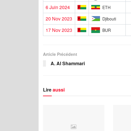
6 Juin 2024
ETH
20 Nov 2023
Djibouti
17 Nov 2023
BUR
Article Précédent
A. Al Shammari
Lire
aussi