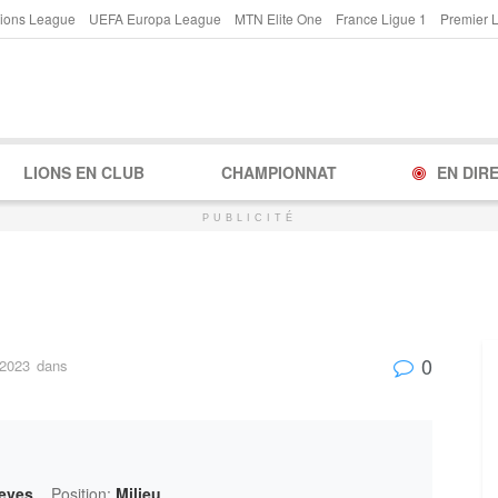
ions League
UEFA Europa League
MTN Elite One
France Ligue 1
Premier 
LIONS EN CLUB
CHAMPIONNAT
EN DIR
PUBLICITÉ
0
 2023
dans
eves
Position:
Milieu