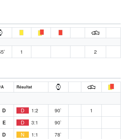
5′
1
2
/A
Résultat
D
D
1:2
90`
1
E
D
3:1
90`
D
N
1:1
78`