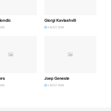
iondic
Giorgi Kavlashvili
026
4 AOÛT 2026
ers
Joep Geneste
026
4 AOÛT 2026