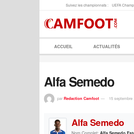
Suivez les championnats :
UEFA Champ
ACCUEIL
ACTUALITÉS
Alfa Semedo
par
Redaction Camfoot
15 septembre
Alfa Semedo
Nom Complet:
Alfa Semedo Est