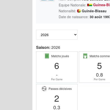
Guinea-B
Equipe Nationale:
Nationalité:
Guinée-Bissau
Date de naissance:
30 août 199
Saison:
2026
Matchs joués
Matchs comme
6
5
-
0.8
Per Game
Per Game
Passes décisives
2
0.3