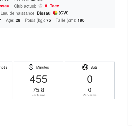
issau
Al Taee
Club actuel:
(GW)
Lieu de naissance:
Bissau
7
Âge:
28
Poids (kg):
75
Taille (cm):
190
ncés
Minutes
Buts
455
0
75.8
0
Per Game
Per Game