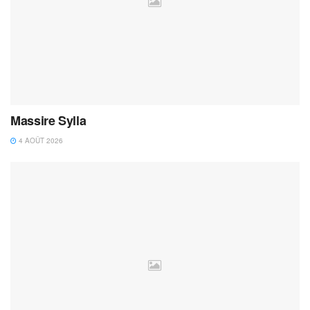
Massire Sylla
4 AOÛT 2026