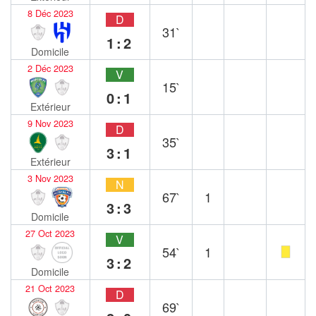
8 Déc 2023
D
31`
1:2
Domicile
2 Déc 2023
V
15`
0:1
Extérieur
9 Nov 2023
D
35`
3:1
Extérieur
3 Nov 2023
N
67`
1
3:3
Domicile
27 Oct 2023
V
54`
1
3:2
Domicile
21 Oct 2023
D
69`