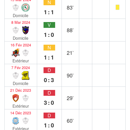
N
83`
1:1
Domicile
8 Mar 2024
V
88`
1:0
Domicile
16 Fév 2024
N
21`
1:1
Extérieur
7 Fév 2024
D
90`
0:3
Domicile
21 Déc 2023
D
29`
3:0
Extérieur
14 Déc 2023
D
60`
1:0
Extérieur