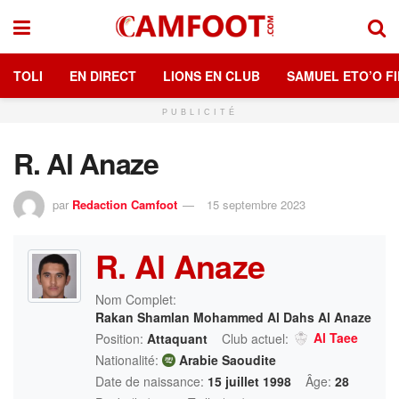
TOLI
EN DIRECT
LIONS EN CLUB
SAMUEL ETO’O FI
PUBLICITÉ
R. Al Anaze
par
Redaction Camfoot
15 septembre 2023
R. Al Anaze
Nom Complet:
Rakan Shamlan Mohammed Al Dahs Al Anaze
Al Taee
Position:
Attaquant
Club actuel:
Nationalité:
Arabie Saoudite
Date de naissance:
15 juillet 1998
Âge:
28