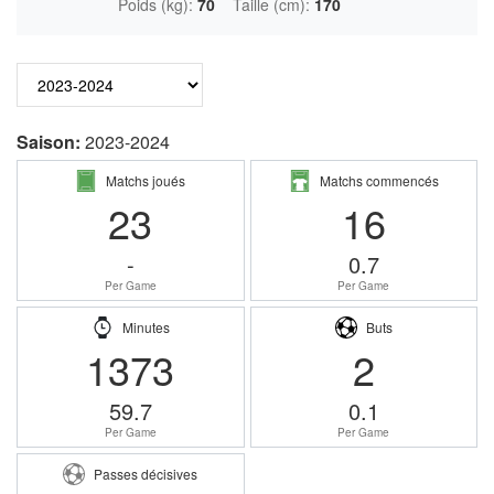
Poids (kg):
70
Taille (cm):
170
Saison:
2023-2024
Matchs joués
Matchs commencés
23
16
-
0.7
Per Game
Per Game
Minutes
Buts
1373
2
59.7
0.1
Per Game
Per Game
Passes décisives