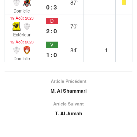
87`
0:3
Domicile
19 Août 2023
D
70`
2:0
Extérieur
12 Août 2023
V
84`
1
1:0
Domicile
Article Précédent
M. Al Shammari
Article Suivant
T. Al Jumah