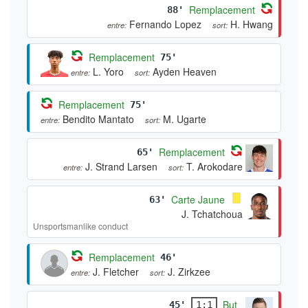
Remplacement
88'
Fernando Lopez
H. Hwang
entre:
sort:
Remplacement
75'
L. Yoro
Ayden Heaven
entre:
sort:
Remplacement
75'
Bendito Mantato
M. Ugarte
entre:
sort:
Remplacement
65'
J. Strand Larsen
T. Arokodare
entre:
sort:
Carte Jaune
63'
J. Tchatchoua
Unsportsmanlike conduct
Remplacement
46'
J. Fletcher
J. Zirkzee
entre:
sort:
But
45'
1:1