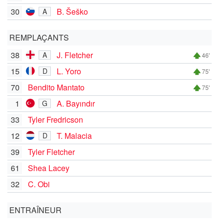
30
B. Šeško
A
REMPLAÇANTS
38
J. Fletcher
A
46'
15
L. Yoro
D
75'
70
Bendito Mantato
75'
1
A. Bayındır
G
33
Tyler Fredricson
12
T. Malacia
D
39
Tyler Fletcher
61
Shea Lacey
32
C. Obi
ENTRAÎNEUR