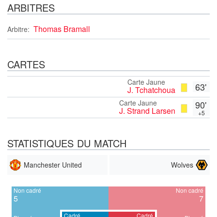
ARBITRES
Thomas Bramall
Arbitre:
CARTES
Carte Jaune
63'
J. Tchatchoua
Carte Jaune
90'
J. Strand Larsen
+5
STATISTIQUES DU MATCH
Manchester United
Wolves
Non cadré
Non cadré
5
7
Cadré
Cadré