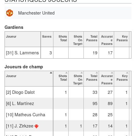
Manchester United
Gardiens
Joueur
Saves
Shots
Shots
Total
Accurat
Key
Ta
Total
On
Passes
e
Passes
Target
Passes
[31] S. Lammens
3
19
17
Joueurs de champ
Joueur
Shots
Shots
Total
Accurat
Key
Ta
Total
On
Passes
e
Passes
Target
Passes
[2] Diogo Dalot
1
33
27
1
[6] L. Martínez
95
89
1
[10] Matheus Cunha
1
28
25
[11] J. Zirkzee
1
1
17
14
1