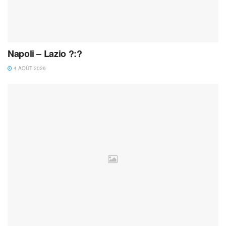
Napoli – Lazio ?:?
4 AOÛT 2026