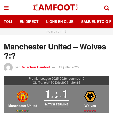
TOLI
EN DIRECT
LIONS EN CLUB
SAMUEL ETO’O FI
PUBLICITÉ
Manchester United – Wolves
?:?
par
Redaction Camfoot
11 juillet 2025
Premier League 2025-2026
Journée 19
|
Old Trafford
30 Déc 2025
-
20h15
|
1
:
1
0.81
1.02
xG
MATCH TERMINÉ
Manchester United
Wolves