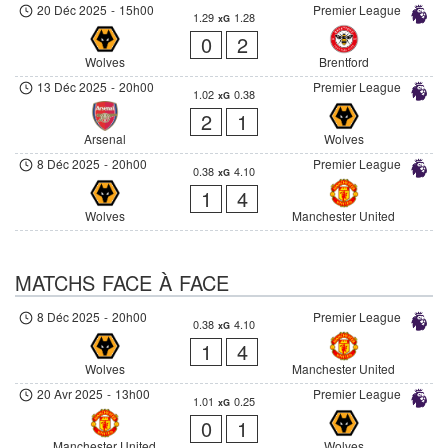
20 Déc 2025
-
15h00
Premier League
1.29
1.28
xG
0
2
Wolves
Brentford
13 Déc 2025
-
20h00
Premier League
1.02
0.38
xG
2
1
Arsenal
Wolves
8 Déc 2025
-
20h00
Premier League
0.38
4.10
xG
1
4
Wolves
Manchester United
MATCHS FACE À FACE
8 Déc 2025
-
20h00
Premier League
0.38
4.10
xG
1
4
Wolves
Manchester United
20 Avr 2025
-
13h00
Premier League
1.01
0.25
xG
0
1
Manchester United
Wolves