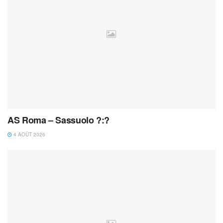
AS Roma – Sassuolo ?:?
4 AOÛT 2026