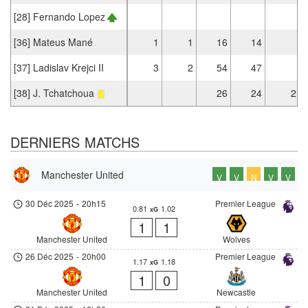
[28] Fernando Lopez
[36] Mateus Mané
1
1
16
14
[37] Ladislav Krejci II
3
2
54
47
[38] J. Tchatchoua
26
24
2
DERNIERS MATCHS
Manchester United
V
V
N
V
V
30 Déc 2025
-
20h15
Premier League
0.81
1.02
xG
1
1
Manchester United
Wolves
26 Déc 2025
-
20h00
Premier League
1.17
1.18
xG
1
0
Manchester United
Newcastle