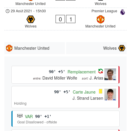
Manchester United
Wolves
29 Août 2021
-
15h30
Premier League
0
1
Wolves
Manchester United
Manchester United
Wolves
Remplacement
90' +5'
David Möller Wolfe
J. Arias
entre:
sort:
Carte Jaune
90' +5'
J. Strand Larsen
Holding
VAR
90' +1'
Goal Disallowed - offside