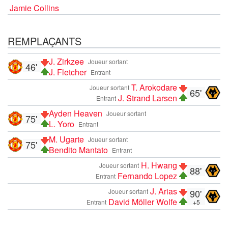
Jamie Collins
REMPLAÇANTS
J. Zirkzee
Joueur sortant
46'
J. Fletcher
Entrant
T. Arokodare
Joueur sortant
65'
J. Strand Larsen
Entrant
Ayden Heaven
Joueur sortant
75'
L. Yoro
Entrant
M. Ugarte
Joueur sortant
75'
Bendito Mantato
Entrant
H. Hwang
Joueur sortant
88'
Fernando Lopez
Entrant
J. Arias
Joueur sortant
90'
David Möller Wolfe
Entrant
+5