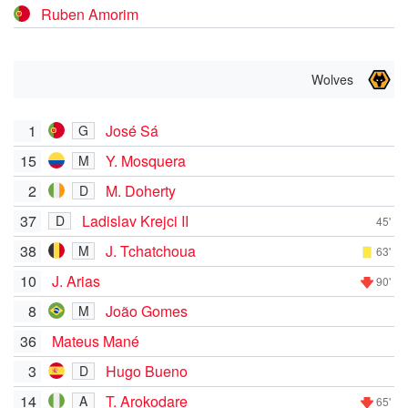
Ruben Amorim
Wolves
1
José Sá
G
15
Y. Mosquera
M
2
M. Doherty
D
37
Ladislav Krejci II
D
45'
38
J. Tchatchoua
M
63'
10
J. Arias
90'
8
João Gomes
M
36
Mateus Mané
3
Hugo Bueno
D
14
T. Arokodare
A
65'