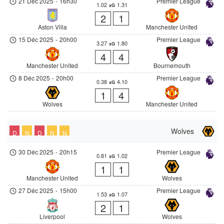
21 Déc 2025
-
16h30
Premier League
1.02
1.31
xG
2
1
Aston Villa
Manchester United
15 Déc 2025
-
20h00
Premier League
3.27
1.80
xG
4
4
Manchester United
Bournemouth
8 Déc 2025
-
20h00
Premier League
0.38
4.10
xG
1
4
Wolves
Manchester United
Wolves
D
N
D
N
N
30 Déc 2025
-
20h15
Premier League
0.81
1.02
xG
1
1
Manchester United
Wolves
27 Déc 2025
-
15h00
Premier League
1.53
1.07
xG
2
1
Liverpool
Wolves