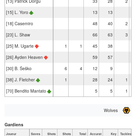
[13] Patrick Dorgu
33
28
2
[15] L. Yoro
13
13
[18] Casemiro
48
40
2
[23] L. Shaw
66
63
3
[25] M. Ugarte
1
1
45
38
[26] Ayden Heaven
59
57
[30] B. Šeško
6
4
12
9
[38] J. Fletcher
1
28
24
1
[70] Bendito Mantato
5
5
1
Wolves
Gardiens
Joueur
Saves
Shots
Shots
Total
Accurat
Key
Tackles