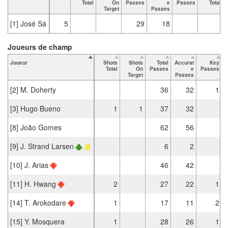
Total
On
Passes
e
Passes
Total
Target
Passes
[1] José Sá
5
29
18
Joueurs de champ
Joueur
Shots
Shots
Total
Accurat
Key
Total
On
Passes
e
Passes
Target
Passes
[2] M. Doherty
36
32
1
[3] Hugo Bueno
1
1
37
32
[8] João Gomes
62
56
[9] J. Strand Larsen
6
2
[10] J. Arias
46
42
[11] H. Hwang
2
27
22
1
[14] T. Arokodare
1
17
11
2
[15] Y. Mosquera
1
28
26
1