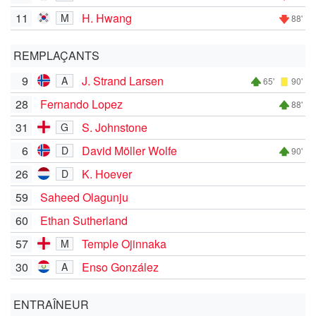
11
H. Hwang
M
88'
REMPLAÇANTS
9
J. Strand Larsen
A
65'
90'
28
Fernando Lopez
88'
31
S. Johnstone
G
6
David Möller Wolfe
D
90'
26
K. Hoever
D
59
Saheed Olagunju
60
Ethan Sutherland
57
Temple Ojinnaka
M
30
Enso González
A
ENTRAÎNEUR