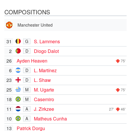
COMPOSITIONS
Manchester United
31
S. Lammens
G
2
Diogo Dalot
D
26
Ayden Heaven
75'
6
L. Martínez
D
23
L. Shaw
D
25
M. Ugarte
M
75'
18
Casemiro
M
11
J. Zirkzee
A
27'
46'
10
Matheus Cunha
A
13
Patrick Dorgu