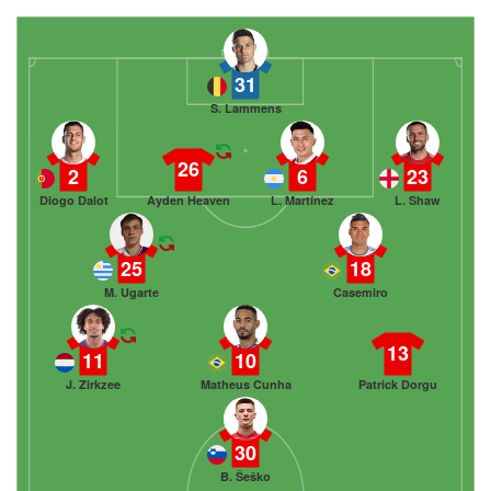
31
S. Lammens
26
2
6
23
Diogo Dalot
Ayden Heaven
L. Martínez
L. Shaw
25
18
M. Ugarte
Casemiro
13
11
10
J. Zirkzee
Matheus Cunha
Patrick Dorgu
30
B. Šeško