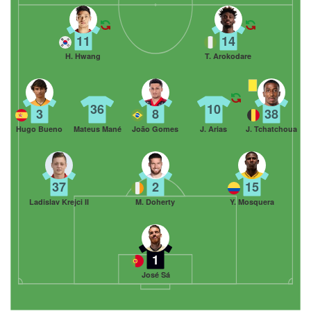
11
14
H. Hwang
T. Arokodare
36
10
3
8
38
Hugo Bueno
Mateus Mané
João Gomes
J. Arias
J. Tchatchoua
37
2
15
Ladislav Krejci II
M. Doherty
Y. Mosquera
1
José Sá