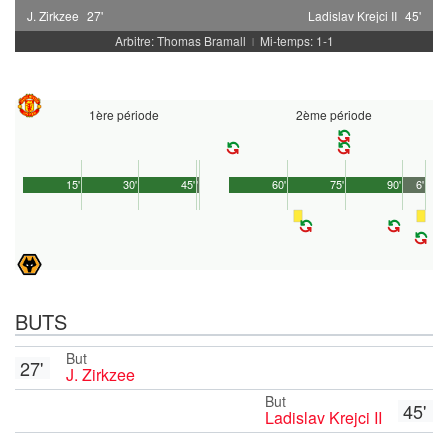
J. Zirkzee
27'
Ladislav Krejci II
45'
Arbitre: Thomas Bramall
Mi-temps: 1-1
|
1ère période
2ème période
15'
30'
45'
1'
60'
75'
90'
6'
BUTS
But
27'
J. Zirkzee
But
45'
Ladislav Krejci II