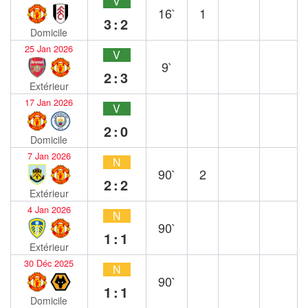
V
16`
1
3:2
Domicile
25 Jan 2026
V
9`
2:3
Extérieur
17 Jan 2026
V
2:0
Domicile
7 Jan 2026
N
90`
2
2:2
Extérieur
4 Jan 2026
N
90`
1:1
Extérieur
30 Déc 2025
N
90`
1:1
Domicile