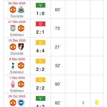
26 Déc 2025
V
60`
1:0
Domicile
21 Déc 2025
D
73`
2:1
Extérieur
15 Déc 2025
N
21`
4:4
Domicile
8 Nov 2025
N
32`
2:2
Extérieur
1 Nov 2025
N
90`
2:2
Extérieur
25 Oct 2025
V
82`
1
4:2