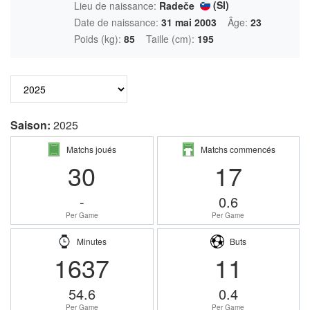
(SI)
Lieu de naissance:
Radeče
Date de naissance:
31 mai 2003
Âge:
23
Poids (kg):
85
Taille (cm):
195
Saison:
2025
Matchs joués
Matchs commencés
30
17
-
0.6
Per Game
Per Game
Minutes
Buts
1637
11
54.6
0.4
Per Game
Per Game