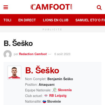
TOLI
EN DIRECT
LIONS EN CLUB
SAMUEL ETO’O FI
PUBLICITÉ
B. Šeško
par
Redaction Camfoot
6 août 2023
B. Šeško
Nom Complet:
Benjamin Šeško
Position:
Attaquant
Slovenia
Equipe Nationale:
RB Leipzig
Club actuel:
Nationalité:
Slovénie