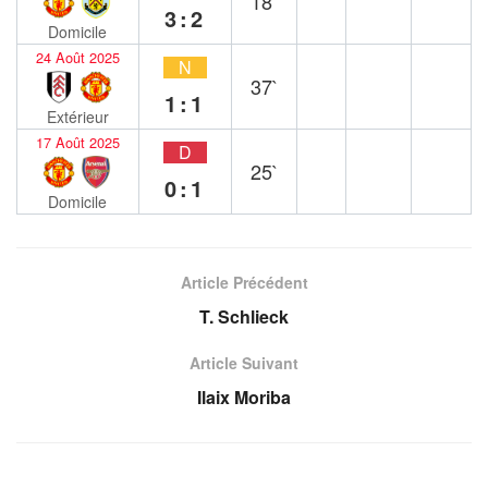
18`
3:2
Domicile
24 Août 2025
N
37`
1:1
Extérieur
17 Août 2025
D
25`
0:1
Domicile
Article Précédent
T. Schlieck
Article Suivant
Ilaix Moriba