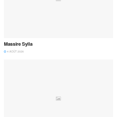
Massire Sylla
4 AOÛT 2026