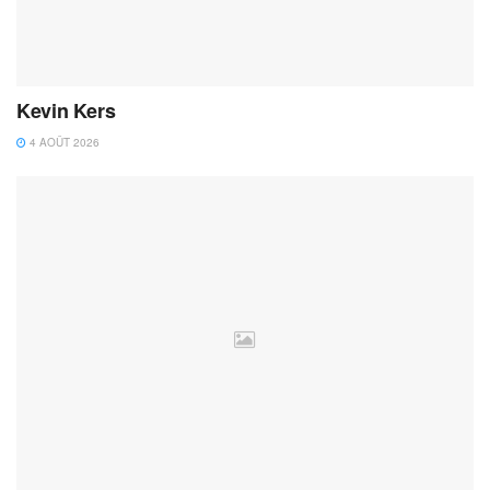
Kevin Kers
4 AOÛT 2026