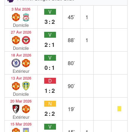
3 Mai 2026
V
45`
1
3:2
Domicile
27 Avr 2026
V
88`
1
2:1
Domicile
18 Avr 2026
V
80`
0:1
Extérieur
13 Avr 2026
D
90`
1:2
Domicile
20 Mar 2026
N
19`
2:2
Extérieur
15 Mar 2026
V
15`
1