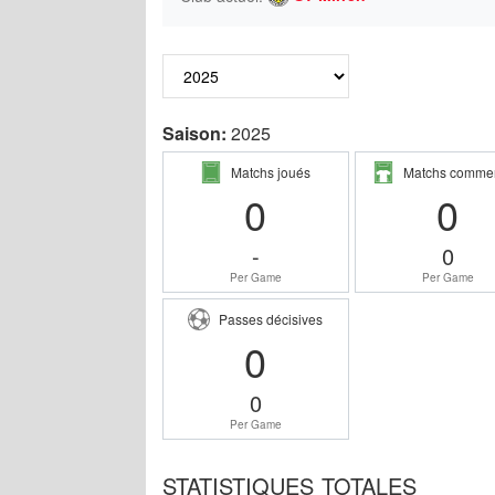
Saison:
2025
Matchs joués
Matchs comme
0
0
-
0
Per Game
Per Game
Passes décisives
0
0
Per Game
STATISTIQUES TOTALES