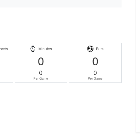
ncés
Minutes
Buts
0
0
0
0
Per Game
Per Game