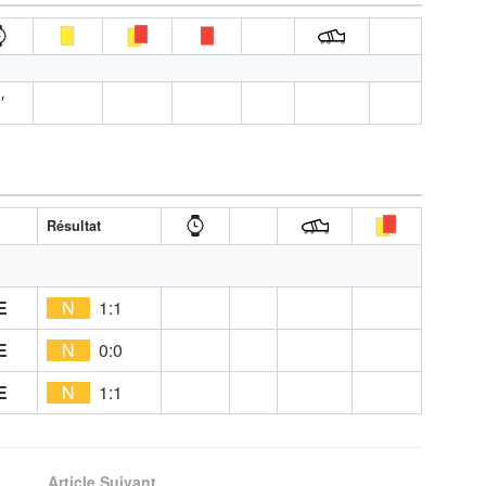
′
Résultat
E
N
1:1
E
N
0:0
E
N
1:1
Article Suivant