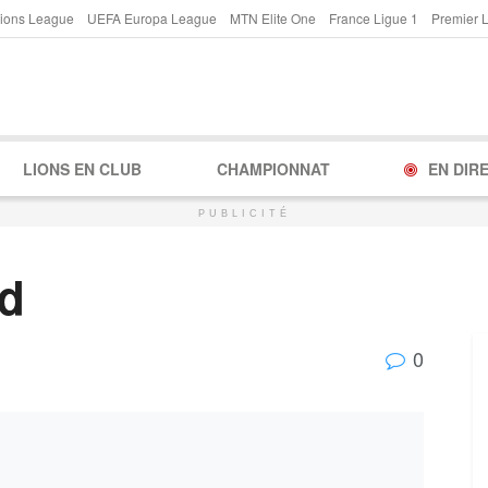
ions League
UEFA Europa League
MTN Elite One
France Ligue 1
Premier 
LIONS EN CLUB
CHAMPIONNAT
EN DIR
PUBLICITÉ
nd
0