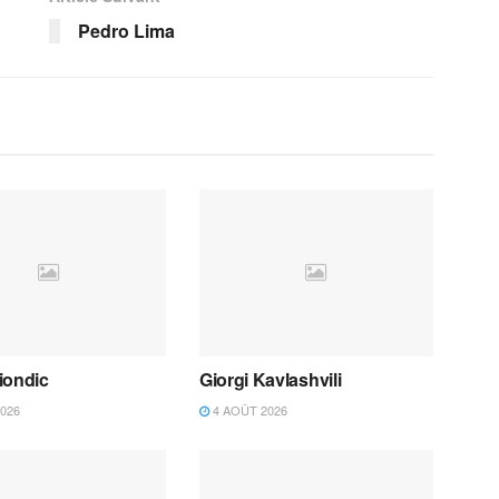
Pedro Lima
iondic
Giorgi Kavlashvili
026
4 AOÛT 2026