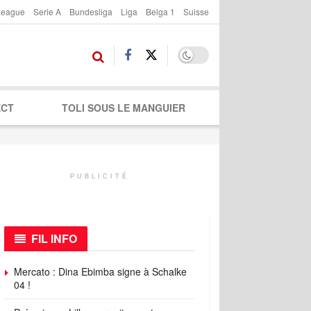
League
Serie A
Bundesliga
Liga
Belga 1
Suisse
ECT
TOLI SOUS LE MANGUIER
PUBLICITÉ
FIL INFO
Mercato : Dina Ebimba signe à Schalke
04 !