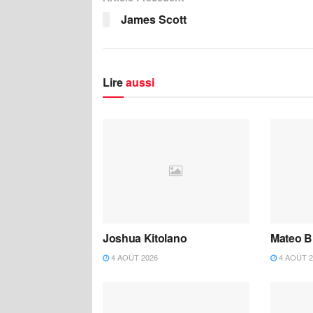
James Scott
Lire
aussi
Joshua Kitolano
Mateo B
4 AOÛT 2026
4 AOÛT 2