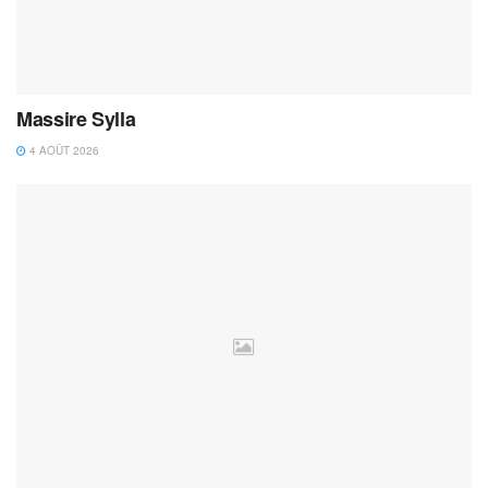
Massire Sylla
4 AOÛT 2026