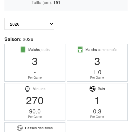
Taille (cm):
191
Saison:
2026
Matchs joués
Matchs commencés
3
3
-
1.0
Per Game
Per Game
Minutes
Buts
270
1
90.0
0.3
Per Game
Per Game
Passes décisives