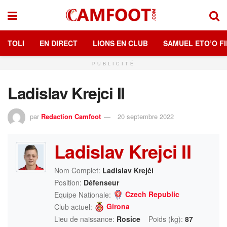
TOLI
EN DIRECT
LIONS EN CLUB
SAMUEL ETO’O FI
PUBLICITÉ
Ladislav Krejci II
par
Redaction Camfoot
20 septembre 2022
Ladislav Krejci II
Nom Complet:
Ladislav Krejčí
Position:
Défenseur
Czech Republic
Equipe Nationale:
Girona
Club actuel:
Lieu de naissance:
Rosice
Poids (kg):
87