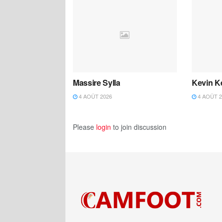
Massire Sylla
Kevin K
4 AOÛT 2026
4 AOÛT 2
Please
login
to join discussion