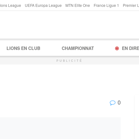
ions League
UEFA Europa League
MTN Elite One
France Ligue 1
Premier 
LIONS EN CLUB
CHAMPIONNAT
EN DIR
PUBLICITÉ
0