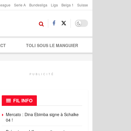
League
Serie A
Bundesliga
Liga
Belga 1
Suisse
ECT
TOLI SOUS LE MANGUIER
PUBLICITÉ
FIL INFO
Mercato : Dina Ebimba signe à Schalke
04 !