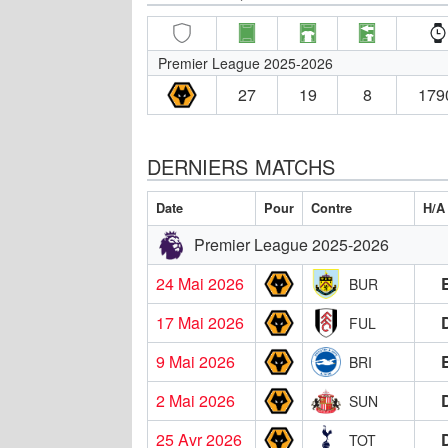
Premier League 2025-2026
27
19
8
179
DERNIERS MATCHS
Date
Pour
Contre
H/A
Premier League 2025-2026
24 Mai 2026
BUR
17 Mai 2026
FUL
9 Mai 2026
BRI
2 Mai 2026
SUN
25 Avr 2026
TOT