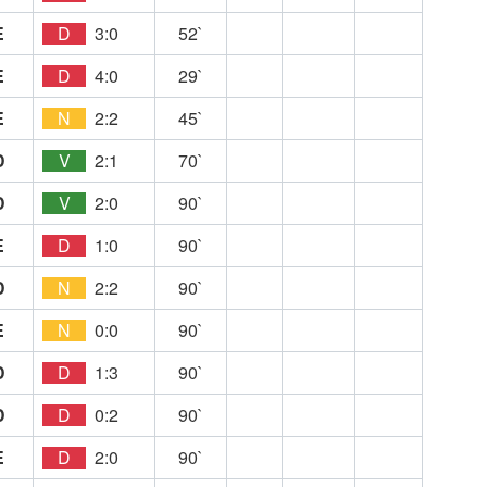
E
D
3:0
52`
E
D
4:0
29`
E
N
2:2
45`
D
V
2:1
70`
D
V
2:0
90`
E
D
1:0
90`
D
N
2:2
90`
E
N
0:0
90`
D
D
1:3
90`
D
D
0:2
90`
E
D
2:0
90`