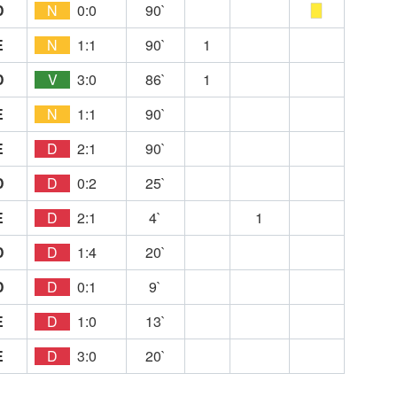
D
N
0:0
90`
E
N
1:1
90`
1
D
V
3:0
86`
1
E
N
1:1
90`
E
D
2:1
90`
D
D
0:2
25`
E
D
2:1
4`
1
D
D
1:4
20`
D
D
0:1
9`
E
D
1:0
13`
E
D
3:0
20`