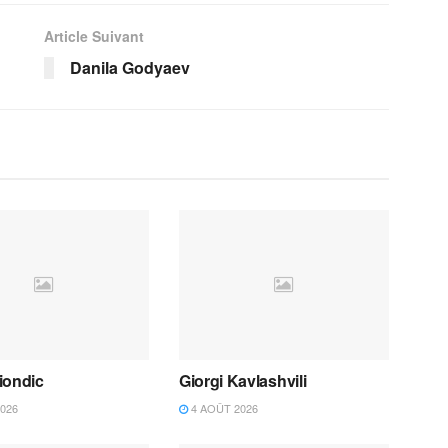
Article Suivant
Danila Godyaev
iondic
Giorgi Kavlashvili
026
4 AOÛT 2026