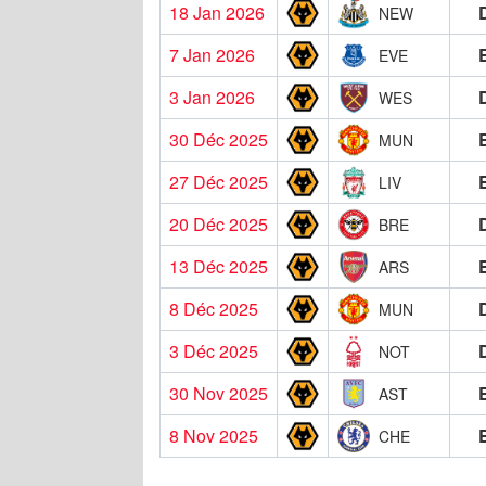
18 Jan 2026
NEW
7 Jan 2026
EVE
3 Jan 2026
WES
30 Déc 2025
MUN
27 Déc 2025
LIV
20 Déc 2025
BRE
13 Déc 2025
ARS
8 Déc 2025
MUN
3 Déc 2025
NOT
30 Nov 2025
AST
8 Nov 2025
CHE