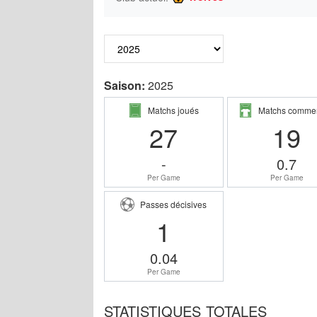
Saison:
2025
Matchs joués
Matchs comme
27
19
-
0.7
Per Game
Per Game
Passes décisives
1
0.04
Per Game
STATISTIQUES TOTALES