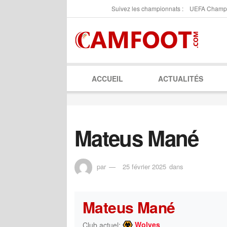
Suivez les championnats :
UEFA Champ
ACCUEIL
ACTUALITÉS
Mateus Mané
par
25 février 2025
dans
Mateus Mané
Wolves
Club actuel: