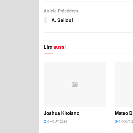
Article Précédent
A. Sellouf
Lire
aussi
Joshua Kitolano
Mateo B
4 AOÛT 2026
4 AOÛT 2