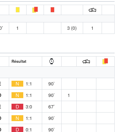
0′
1
3 (0)
1
Résultat
E
N
1:1
90`
D
N
1:1
90`
1
E
D
3:0
67`
D
N
1:1
90`
D
D
0:1
90`