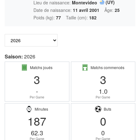
(UY)
Lieu de naissance:
Montevideo
Date de naissance:
11 avril 2001
Âge:
25
Poids (kg):
77
Taille (cm):
182
Saison:
2026
Matchs joués
Matchs commencés
3
3
-
1.0
Per Game
Per Game
Minutes
Buts
187
0
62.3
0
Per Game
Per Game