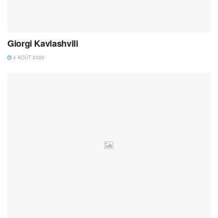
Giorgi Kavlashvili
4 AOÛT 2026