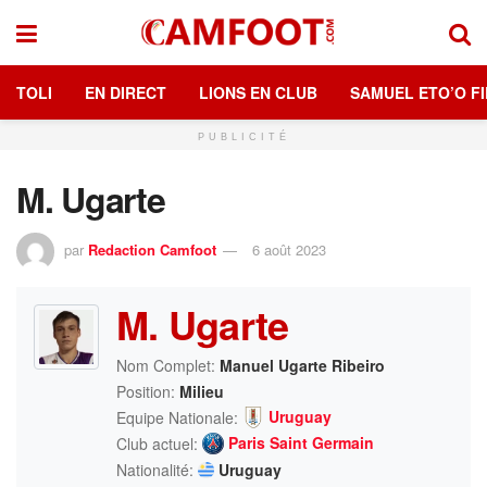
TOLI
EN DIRECT
LIONS EN CLUB
SAMUEL ETO’O FI
PUBLICITÉ
M. Ugarte
par
Redaction Camfoot
6 août 2023
M. Ugarte
Nom Complet:
Manuel Ugarte Ribeiro
Position:
Milieu
Uruguay
Equipe Nationale:
Paris Saint Germain
Club actuel:
Nationalité:
Uruguay