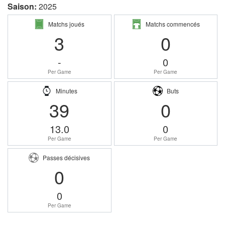
Saison:
2025
Matchs joués
Matchs commencés
3
0
-
0
Per Game
Per Game
Minutes
Buts
39
0
13.0
0
Per Game
Per Game
Passes décisives
0
0
Per Game