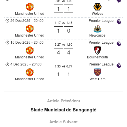
0.81
1.02
xG
1
1
Manchester United
Wolves
26 Déc 2025
-
20h00
Premier League
1.17
1.18
xG
1
0
Manchester United
Newcastle
15 Déc 2025
-
20h00
Premier League
3.27
1.80
xG
4
4
Manchester United
Bournemouth
4 Déc 2025
-
20h00
Premier League
1.33
0.77
xG
1
1
Manchester United
West Ham
Article Précédent
Stade Municipal de Bangangté
Article Suivant