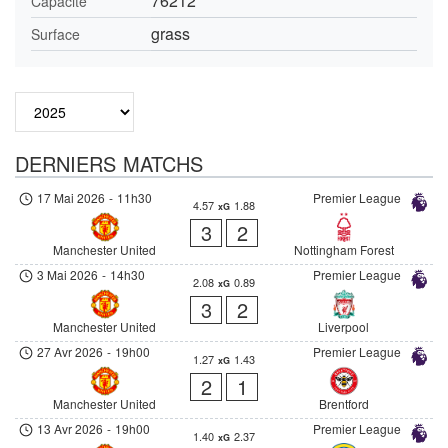
76212
Capacité
grass
Surface
DERNIERS MATCHS
17 Mai 2026
-
11h30
Premier League
4.57
1.88
xG
3
2
Manchester United
Nottingham Forest
3 Mai 2026
-
14h30
Premier League
2.08
0.89
xG
3
2
Manchester United
Liverpool
27 Avr 2026
-
19h00
Premier League
1.27
1.43
xG
2
1
Manchester United
Brentford
13 Avr 2026
-
19h00
Premier League
1.40
2.37
xG