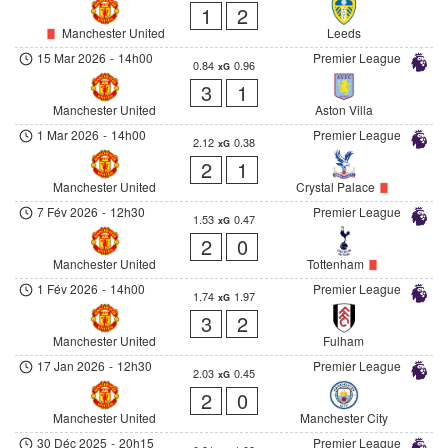
1
2
Manchester United
Leeds
15 Mar 2026
-
14h00
Premier League
0.84
0.96
xG
3
1
Manchester United
Aston Villa
1 Mar 2026
-
14h00
Premier League
2.12
0.38
xG
2
1
Manchester United
Crystal Palace
7 Fév 2026
-
12h30
Premier League
1.53
0.47
xG
2
0
Manchester United
Tottenham
1 Fév 2026
-
14h00
Premier League
1.74
1.97
xG
3
2
Manchester United
Fulham
17 Jan 2026
-
12h30
Premier League
2.03
0.45
xG
2
0
Manchester United
Manchester City
30 Déc 2025
-
20h15
Premier League