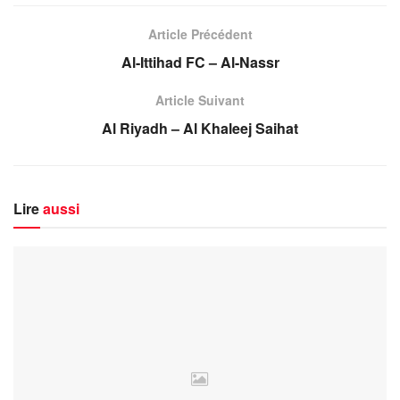
Article Précédent
Al-Ittihad FC – Al-Nassr
Article Suivant
Al Riyadh – Al Khaleej Saihat
Lire
aussi