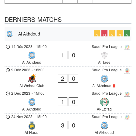
DERNIERS MATCHS
Al Akhdoud
N
D
N
N
V
14 Déc 2023
-
15h00
Saudi Pro League
1
0
Al Akhdoud
Al Taee
9 Déc 2023
-
18h00
Saudi Pro League
2
0
Al Wehda Club
Al Akhdoud
2 Déc 2023
-
15h00
Saudi Pro League
1
0
Al Akhdoud
Al-Ettifaq
24 Nov 2023
-
18h00
Saudi Pro League
3
0
Al-Nassr
Al Akhdoud