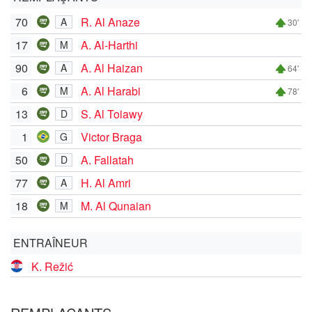
70
R. Al Anaze
A
30'
17
A. Al-Harthi
M
90
A. Al Haizan
A
64'
6
A. Al Harabi
M
78'
13
S. Al Toiawy
D
1
Victor Braga
G
50
A. Fallatah
D
77
H. Al Amri
A
18
M. Al Qunaian
M
ENTRAÎNEUR
K. Režić