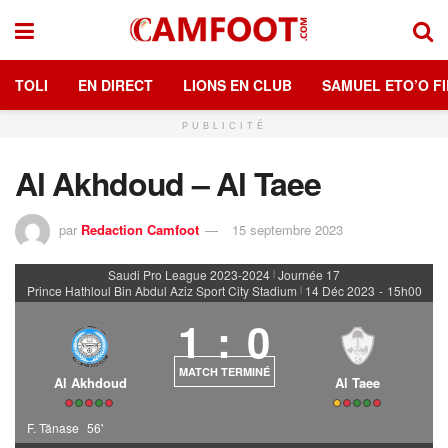
TOLI
EN DIRECT
LIONS EN CLUB
SAMUEL ETO’O FI
PUBLICITÉ
Al Akhdoud – Al Taee
par
Redaction Camfoot
15 septembre 2023
Saudi Pro League 2023-2024
Journée 17
|
Prince Hathloul Bin Abdul Aziz Sport City Stadium
14 Déc 2023
-
15h00
|
1
:
0
MATCH TERMINÉ
Al Akhdoud
Al Taee
F. Tănase
56'