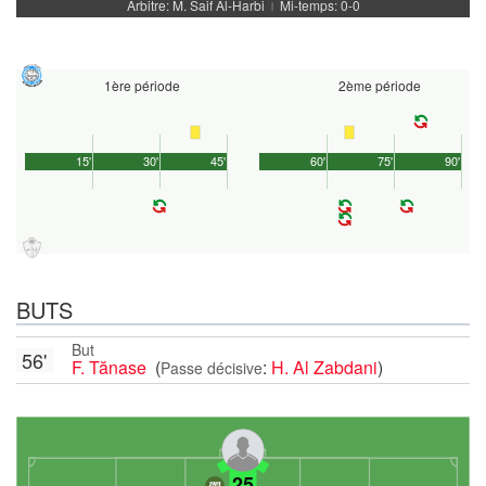
Arbitre: M. Saif Al-Harbi
Mi-temps: 0-0
|
1ère période
2ème période
15'
30'
45'
60'
75'
90'
BUTS
But
56'
F. Tănase
(
:
H. Al Zabdani
)
Passe décisive
25