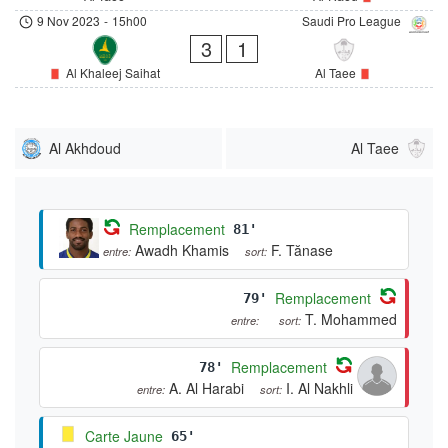
9 Nov 2023
-
15h00
Saudi Pro League
3
1
Al Khaleej Saihat
Al Taee
Al Akhdoud
Al Taee
Remplacement
81'
Awadh Khamis
F. Tănase
entre:
sort:
Remplacement
79'
T. Mohammed
entre:
sort:
Remplacement
78'
A. Al Harabi
I. Al Nakhli
entre:
sort:
Carte Jaune
65'