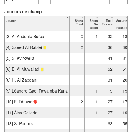
Joueurs de champ
Joueur
Shots
Shots
Total
Accurat
Total
On
Passes
e
Target
Passes
[3] A. Andonie Burcă
3
1
32
18
[4] Saeed Al-Rabiei
2
36
30
[5] S. Kvirkvelia
41
31
[6] E. Al Muwallad
52
51
[8] H. Al Zabdani
31
26
[9] Léandre Gaël Tawamba Kana
1
1
19
15
[10] F. Tănase
2
1
27
17
[11] Álex Collado
1
1
27
19
[18] S. Pedroza
1
63
55