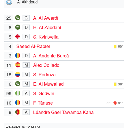
Al Akhdoud
25
A. Al Awardi
G
8
H. Al Zabdani
D
5
S. Kvirkvelia
D
4
Saeed Al-Rabiei
65'
3
A. Andonie Burcă
D
11
Álex Collado
M
18
S. Pedroza
M
6
E. Al Muwallad
M
38'
99
S. Godwin
A
10
F. Tănase
M
56'
81'
9
Léandre Gaël Tawamba Kana
A
REMPLAÇANTS