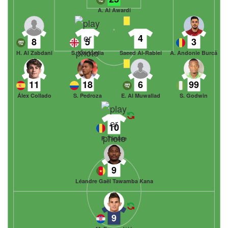
A. Al Awardi
4
8
5
3
H. Al Zabdani
S. Kvirkvelia
Saeed Al-Rabiei
A. Andonie Burcă
11
18
6
99
Álex Collado
S. Pedroza
E. Al Muwallad
S. Godwin
10
F. Tănase
9
Léandre Gaël Tawamba Kana
9