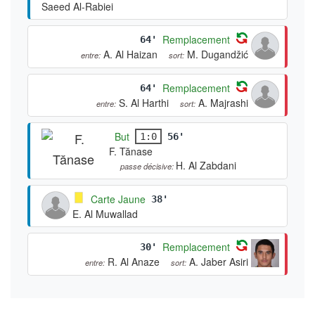
Saeed Al-Rabiei
Remplacement
64'
A. Al Haizan
M. Dugandžić
entre:
sort:
Remplacement
64'
S. Al Harthi
A. Majrashi
entre:
sort:
But
1:0
56'
F. Tănase
H. Al Zabdani
passe décisive:
Carte Jaune
38'
E. Al Muwallad
Remplacement
30'
R. Al Anaze
A. Jaber Asiri
entre:
sort: