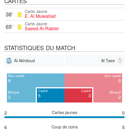
CARTES
Carte Jaune
38'
E. Al Muwallad
Carte Jaune
65'
Saeed Al-Rabiei
STATISTIQUES DU MATCH
Al Akhdoud
Al Taee
Non cadré
Non cadré
8
6
Cadré
Cadré
Bloqué
Bloqué
5
3
3
2
2
Cartes jaunes
0
6
Coup de coins
5