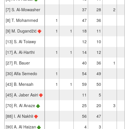
[7] S. Al-Mowasher
37
28
2
[8] T. Mohammed
1
47
36
[9] M. Dugandžić
1
1
18
11
[13] S. Al Toiawy
12
10
[17] A. Al-Harthi
1
1
14
12
[27] R. Bauer
40
36
1
[30] Alfa Semedo
1
54
49
[43] B. Mensah
1
1
59
50
[45] A. Jaber Asiri
11
5
[70] R. Al Anaze
25
20
3
[88] I. Al Nakhli
56
47
[90] A. Al Haizan
4
3