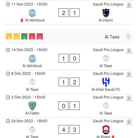
11 Nov 2023
-
15h00
Saudi Pro League
2
1
Al Akhdoud
Al-Hazm
Al Taee
N
N
V
D
D
14 Déc 2023
-
15h00
Saudi Pro League
1
0
Al Akhdoud
Al Taee
8 Déc 2023
-
15h00
Saudi Pro League
1
2
Al Taee
Al-Hilal Saudi FC
2 Déc 2023
-
15h00
Saudi Pro League
0
1
Al-Fateh
Al Taee
24 Nov 2023
-
18h00
Saudi Pro League
4
3
Al Taee
Al-Raed