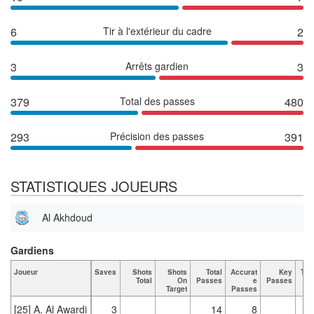
6
Tir à l'extérieur du cadre
2
3
Arrêts gardien
3
379
Total des passes
480
293
Précision des passes
391
STATISTIQUES JOUEURS
Al Akhdoud
Gardiens
Joueur
Saves
Shots
Shots
Total
Accurat
Key
Tac
Total
On
Passes
e
Passes
Target
Passes
[25] A. Al Awardi
3
14
8