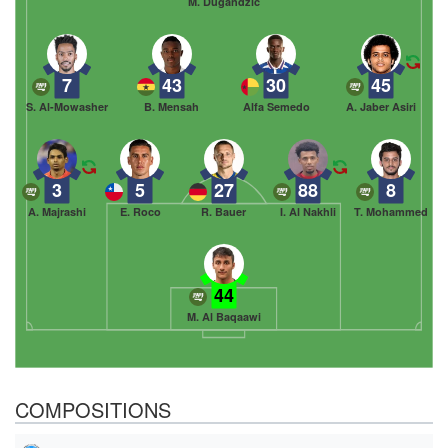
M. Dugandžić
7
43
30
45
S. Al-Mowasher
B. Mensah
Alfa Semedo
A. Jaber Asiri
3
5
27
88
8
A. Majrashi
E. Roco
R. Bauer
I. Al Nakhli
T. Mohammed
44
M. Al Baqaawi
COMPOSITIONS