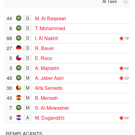
Al Taee
44
M. Al Baqaawi
G
8
T. Mohammed
D
88
I. Al Nakhli
D
78'
27
R. Bauer
D
5
E. Roco
D
3
A. Majrashi
D
64'
45
A. Jaber Asiri
M
30'
30
Alfa Semedo
M
43
B. Mensah
M
7
S. Al-Mowasher
M
9
M. Dugandžić
A
64'
REMPLAÇANTS