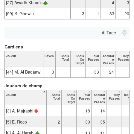
[27] Awadh Khamis
4
3
[99] S. Godwin
3
1
33
20
Al Taee
Gardiens
Joueur
Saves
Shots
Shots
Total
Accurat
Key
Total
On
Passes
e
Passes
Target
Passes
[44] M. Al Baqaawi
3
33
24
Joueurs de champ
Joueur
Shots
Shots
Total
Accurat
Key
Tackle
Total
On
Passes
e
Passes
Tota
Target
Passes
[3] A. Majrashi
18
14
[5] E. Roco
2
39
35
[6] A. Al Harabi
13
11