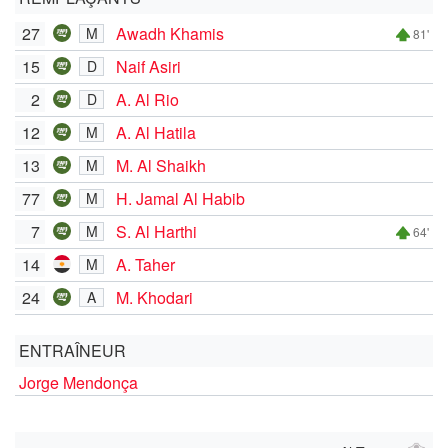
27
Awadh Khamis
M
81'
15
Naif Asiri
D
2
A. Al Rio
D
12
A. Al Hatila
M
13
M. Al Shaikh
M
77
H. Jamal Al Habib
M
7
S. Al Harthi
M
64'
14
A. Taher
M
24
M. Khodari
A
ENTRAÎNEUR
Jorge Mendonça