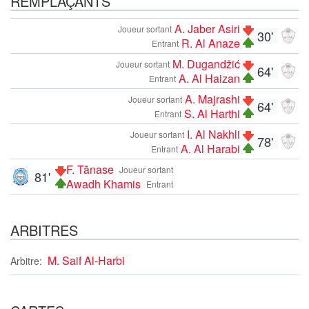
REMPLAÇANTS
A. Jaber Asiri
Joueur sortant
30'
R. Al Anaze
Entrant
M. Dugandžić
Joueur sortant
64'
A. Al Haizan
Entrant
A. Majrashi
Joueur sortant
64'
S. Al Harthi
Entrant
I. Al Nakhli
Joueur sortant
78'
A. Al Harabi
Entrant
F. Tănase
Joueur sortant
81'
Awadh Khamis
Entrant
ARBITRES
M. Saif Al-Harbi
Arbitre: