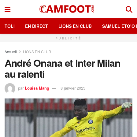
TOLI
EN DIRECT
LIONS EN CLUB
SAMUEL ETO’O 
PUBLICITÉ
Accueil
LIONS EN CLUB
André Onana et Inter Milan
au ralenti
par
Louisa Mang
8 janvier 2023