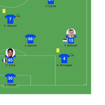
F. Conte
7
C. Vincent
66
15
J. Janneh
F. Bohnert
4
95
C. Keita
A. Roncaglia
30
J. Placide