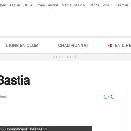
ions League
UEFA Europa League
MTN Elite One
France Ligue 1
Premier 
LIONS EN CLUB
CHAMPIONNAT
EN DIR
PUBLICITÉ
Bastia
0
dans
 2 - Championnat
Journée 19
|