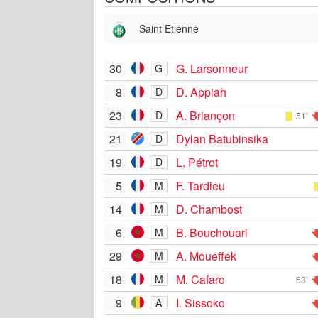
Saint Etienne
30
G. Larsonneur
G
8
D. Appiah
D
23
A. Briançon
D
51'
21
Dylan Batubinsika
D
19
L. Pétrot
D
5
F. Tardieu
M
14
D. Chambost
M
6
B. Bouchouari
M
29
A. Moueffek
M
18
M. Cafaro
M
63'
9
I. Sissoko
A