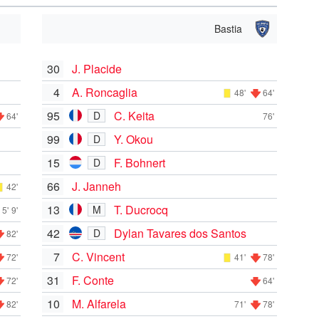
Bastia
30
J. Placide
4
A. Roncaglia
48'
64'
95
C. Keita
D
64'
76'
99
Y. Okou
D
15
F. Bohnert
D
66
J. Janneh
42'
13
T. Ducrocq
M
5'
9'
42
Dylan Tavares dos Santos
D
82'
7
C. Vincent
72'
41'
78'
31
F. Conte
72'
64'
10
M. Alfarela
82'
71'
78'