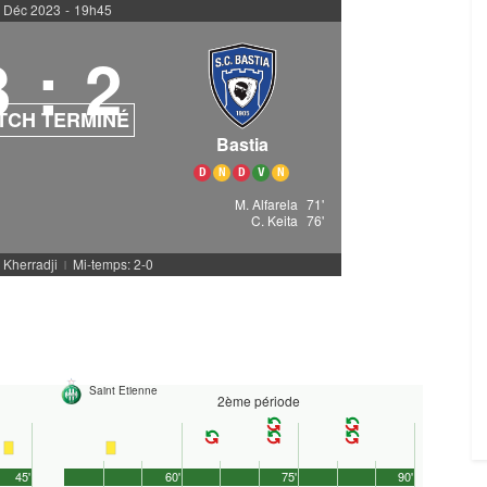
 Déc 2023
-
19h45
3
:
2
TCH TERMINÉ
Bastia
D
N
D
V
N
M. Alfarela
71'
C. Keita
76'
. Kherradji
Mi-temps: 2-0
|
Saint Etienne
2ème période
45'
60'
75'
90'