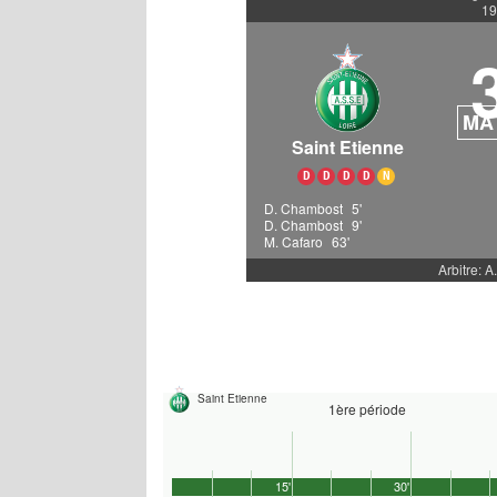
19
MA
Saint Etienne
D
D
D
D
N
D. Chambost
5'
D. Chambost
9'
M. Cafaro
63'
Arbitre: A
Saint Etienne
1ère période
15'
30'