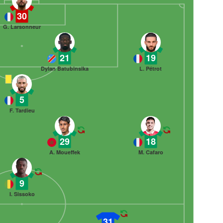
30
G. Larsonneur
21
19
Dylan Batubinsika
L. Pétrot
5
F. Tardieu
29
18
A. Moueffek
M. Cafaro
9
I. Sissoko
31