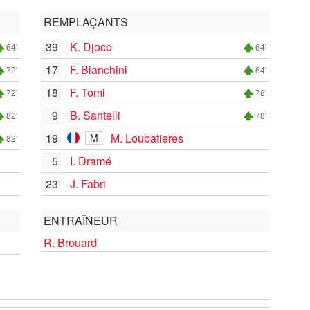
REMPLAÇANTS
39
K. Djoco
64'
64'
17
F. Bianchini
72'
64'
18
F. Tomi
72'
78'
9
B. Santelli
82'
78'
19
M. Loubatieres
M
82'
5
I. Dramé
23
J. Fabri
ENTRAÎNEUR
R. Brouard