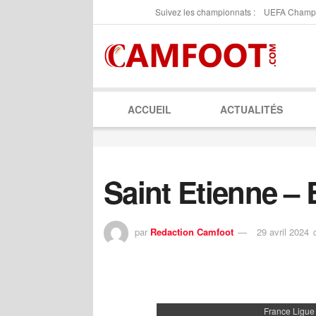
Suivez les championnats :
UEFA Champ
ACCUEIL
ACTUALITÉS
Saint Etienne – 
par
Redaction Camfoot
29 avril 2024
France Ligue