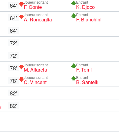
Joueur sortant
Entrant
64'
F. Conte
K. Djoco
Joueur sortant
Entrant
64'
A. Roncaglia
F. Bianchini
64'
72'
72'
Joueur sortant
Entrant
78'
M. Alfarela
F. Tomi
Joueur sortant
Entrant
78'
C. Vincent
B. Santelli
82'
82'
r