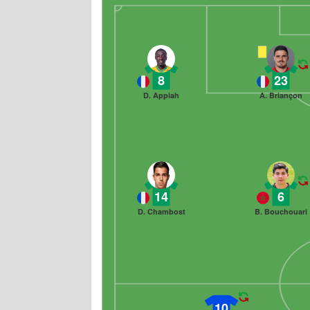
8
23
D. Appiah
A. Briançon
14
6
D. Chambost
B. Bouchouari
10