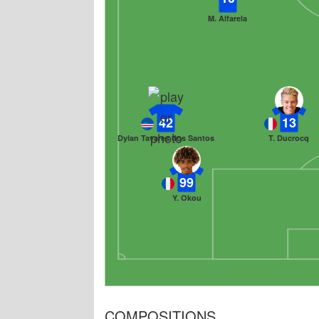
M. Alfarela
42
13
Dylan Tavares dos Santos
T. Ducrocq
99
Y. Okou
COMPOSITIONS