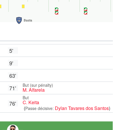
Bastia
5'
9'
63'
But (sur pénalty)
71'
M. Alfarela
But
C. Keita
76'
(
Dylan Tavares dos Santos
)
Passe décisive: