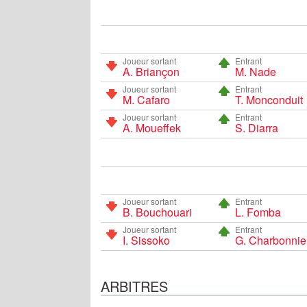
Joueur sortant
Entrant
A. Briançon
M. Nade
Joueur sortant
Entrant
M. Cafaro
T. Monconduit
Joueur sortant
Entrant
A. Moueffek
S. Diarra
Joueur sortant
Entrant
B. Bouchouari
L. Fomba
Joueur sortant
Entrant
I. Sissoko
G. Charbonnie
ARBITRES