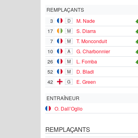
REMPLAÇANTS
3
M. Nade
D
17
S. Diarra
M
7
T. Monconduit
M
10
G. Charbonnier
A
26
L. Fomba
M
52
D. Bladi
M
42
E. Green
G
ENTRAÎNEUR
O. Dall’Oglio
REMPLAÇANTS