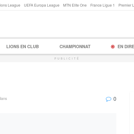
ions League
UEFA Europa League
MTN Elite One
France Ligue 1
Premier 
LIONS EN CLUB
CHAMPIONNAT
EN DIR
PUBLICITÉ
0
dans