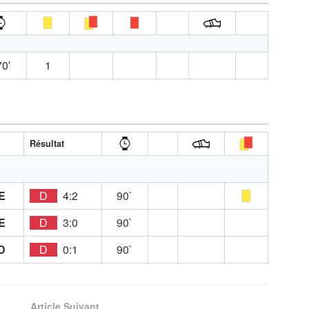
0′
1
A
Résultat
E
D
4:2
90`
E
D
3:0
90`
D
D
0:1
90`
Article Suivant