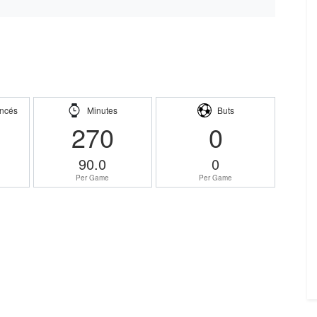
ncés
Minutes
Buts
270
0
90.0
0
Per Game
Per Game