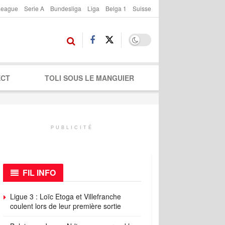
League
Serie A
Bundesliga
Liga
Belga 1
Suisse
ECT
TOLI SOUS LE MANGUIER
PUBLICITÉ
FIL INFO
Ligue 3 : Loïc Etoga et Villefranche
coulent lors de leur première sortie