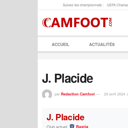
Suivez les championnats :
UEFA Champ
ACCUEIL
ACTUALITÉS
J. Placide
par
Redaction Camfoot
29 avril 2024
J. Placide
Bastia
Club actuel: