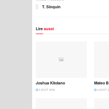
T. Sinquin
Lire
aussi
Joshua Kitolano
Mateo B
4 AOÛT 2026
4 AOÛT 2