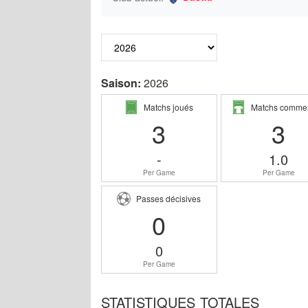
Saison:
2026
Matchs joués
Matchs comme
3
3
-
1.0
Per Game
Per Game
Passes décisives
0
0
Per Game
STATISTIQUES TOTALES