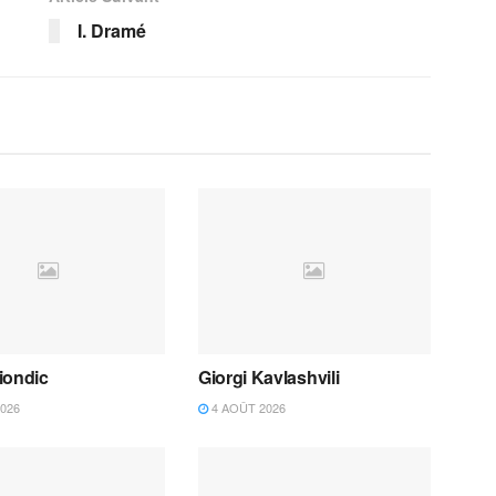
I. Dramé
iondic
Giorgi Kavlashvili
026
4 AOÛT 2026