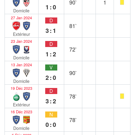
90`
1
1:0
Domicile
27 Jan 2024
D
81`
3:1
Extérieur
23 Jan 2024
D
72`
1:2
Domicile
13 Jan 2024
V
90`
2:0
Domicile
19 Déc 2023
D
78`
3:2
Extérieur
16 Déc 2023
N
78`
0:0
Domicile