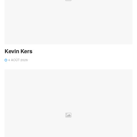
Kevin Kers
4 AOÛT 2026