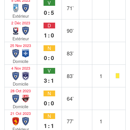
5 Déc 2023
V
71`
0:5
Extérieur
2 Déc 2023
D
90`
1:0
Extérieur
25 Nov 2023
N
83`
0:0
Domicile
4 Nov 2023
V
83`
1
3:1
Domicile
28 Oct 2023
N
64`
0:0
Domicile
21 Oct 2023
N
77`
1
1:1
Extérieur