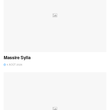
Massire Sylla
4 AOÛT 2026