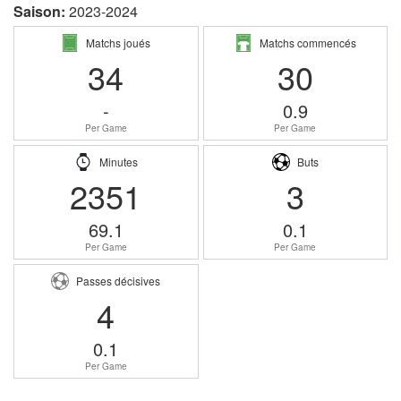
Saison:
2023-2024
Matchs joués
Matchs commencés
34
30
-
0.9
Per Game
Per Game
Minutes
Buts
2351
3
69.1
0.1
Per Game
Per Game
Passes décisives
4
0.1
Per Game