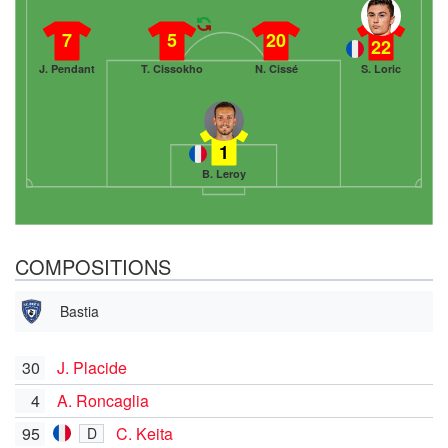
7
5
20
22
J. Pendant
T. Cissokho
N. Cissé
S. Loric
1
B. Leroy
COMPOSITIONS
Bastia
30
J. Placide
4
A. Roncaglia
95
C. Keita
D