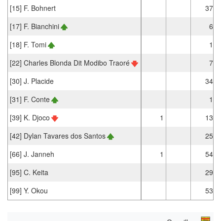
[15] F. Bohnert
37
[17] F. Bianchini
6
[18] F. Tomi
1
[22] Charles Blonda Dit Modibo Traoré
7
[30] J. Placide
34
[31] F. Conte
1
[39] K. Djoco
1
13
[42] Dylan Tavares dos Santos
25
[66] J. Janneh
1
54
[95] C. Keita
29
[99] Y. Okou
53