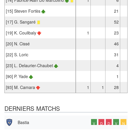
[15] Steven Fortès
21
1
[17] G. Sangaré
52
3
[19] K. Coulibaly
1
23
1
[20] N. Cissé
46
3
[22] S. Loric
31
2
[23] L. Delaurier-Chaubet
4
[90] P. Yade
1
[93] M. Camara
1
1
28
2
DERNIERS MATCHS
Bastia
V
D
D
V
N