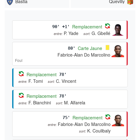
Bastia
Quevilly
Remplacement
90' +1'
P. Yade
G. Gbellé
entre:
sort:
Carte Jaune
80'
Fabrice-Alan Do Marcolino
Foul
Remplacement
78'
F. Tomi
C. Vincent
entre:
sort:
Remplacement
78'
F. Bianchini
M. Alfarela
entre:
sort:
Remplacement
75'
Fabrice-Alan Do Marcolino
entre:
K. Coulibaly
sort: