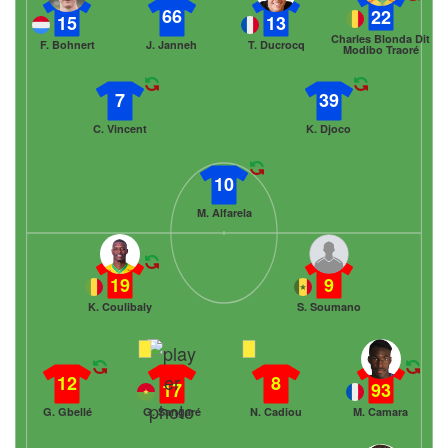
66
22
15
13
Charles Blonda Dit
F. Bohnert
J. Janneh
T. Ducrocq
Modibo Traoré
7
39
C. Vincent
K. Djoco
10
M. Alfarela
19
9
K. Coulibaly
S. Soumano
12
8
17
93
G. Gbellé
G. Sangaré
N. Cadiou
M. Camara