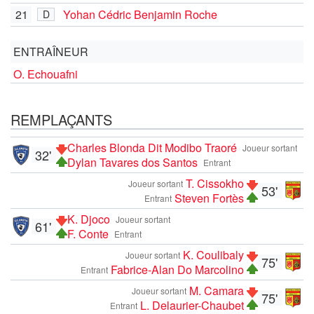
21
Yohan Cédric Benjamin Roche
D
ENTRAÎNEUR
O. Echouafni
REMPLAÇANTS
Charles Blonda Dit Modibo Traoré
Joueur sortant
32'
Dylan Tavares dos Santos
Entrant
T. Cissokho
Joueur sortant
53'
Steven Fortès
Entrant
K. Djoco
Joueur sortant
61'
F. Conte
Entrant
K. Coulibaly
Joueur sortant
75'
Fabrice-Alan Do Marcolino
Entrant
M. Camara
Joueur sortant
75'
L. Delaurier-Chaubet
Entrant