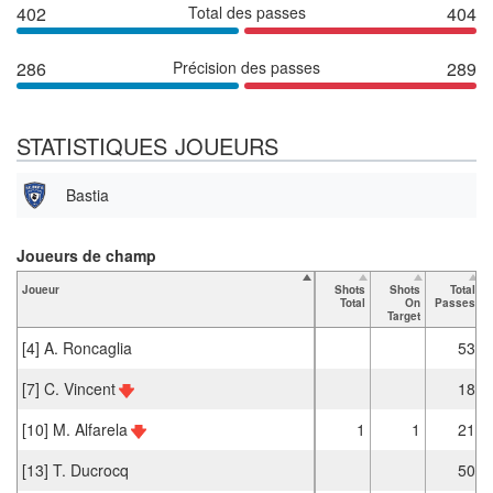
402
Total des passes
404
286
Précision des passes
289
STATISTIQUES JOUEURS
Bastia
Joueurs de champ
Joueur
Shots
Shots
Total
Total
On
Passes
Target
[4] A. Roncaglia
53
[7] C. Vincent
18
[10] M. Alfarela
1
1
21
[13] T. Ducrocq
50