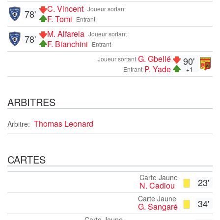
C. Vincent
Joueur sortant
78'
F. Tomi
Entrant
M. Alfarela
Joueur sortant
78'
F. Bianchini
Entrant
G. Gbellé
Joueur sortant
90'
P. Yade
Entrant
+1
ARBITRES
Thomas Leonard
Arbitre:
CARTES
Carte Jaune
23'
N. Cadiou
Carte Jaune
34'
G. Sangaré
Carte Jaune