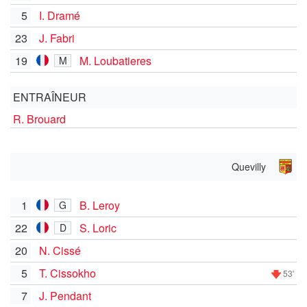
5
I. Dramé
23
J. Fabri
19
M. Loubatieres
M
ENTRAÎNEUR
R. Brouard
Quevilly
1
B. Leroy
G
22
S. Loric
D
20
N. Cissé
5
T. Cissokho
53'
7
J. Pendant