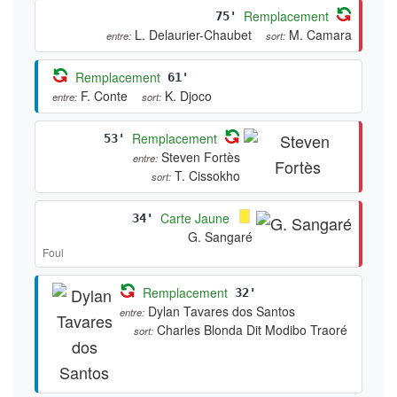
Remplacement
75'
L. Delaurier-Chaubet
M. Camara
entre:
sort:
Remplacement
61'
F. Conte
K. Djoco
entre:
sort:
Remplacement
53'
Steven Fortès
entre:
T. Cissokho
sort:
Carte Jaune
34'
G. Sangaré
Foul
Remplacement
32'
Dylan Tavares dos Santos
entre:
Charles Blonda Dit Modibo Traoré
sort: