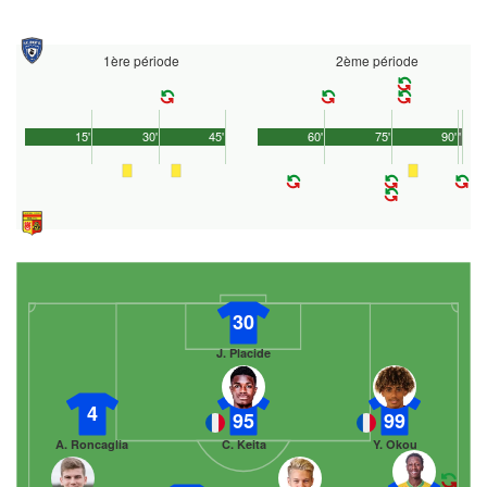
1ère période
2ème période
15'
30'
45'
60'
75'
90'
1'
30
J. Placide
4
95
99
A. Roncaglia
C. Keita
Y. Okou