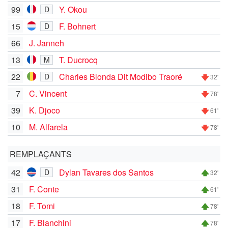
99
Y. Okou
D
15
F. Bohnert
D
66
J. Janneh
13
T. Ducrocq
M
22
Charles Blonda Dit Modibo Traoré
D
32'
7
C. Vincent
78'
39
K. Djoco
61'
10
M. Alfarela
78'
REMPLAÇANTS
42
Dylan Tavares dos Santos
D
32'
31
F. Conte
61'
18
F. Tomi
78'
17
F. Bianchini
78'