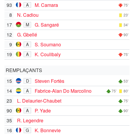
93
M. Camara
A
75'
8
N. Cadiou
23'
17
G. Sangaré
M
34'
12
G. Gbellé
90'
9
S. Soumano
A
19
K. Coulibaly
A
75'
REMPLAÇANTS
15
Steven Fortès
D
53'
14
Fabrice-Alan Do Marcolino
A
75'
80'
23
L. Delaurier-Chaubet
75'
90
P. Yade
A
90'
35
R. Legendre
16
K. Bonnevie
G