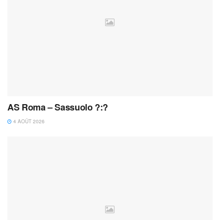
AS Roma – Sassuolo ?:?
4 AOÛT 2026