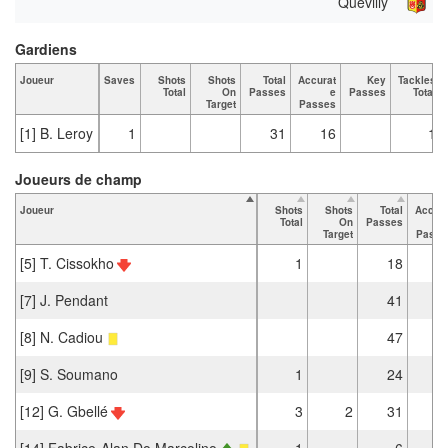
Quevilly
Gardiens
Joueur
Saves
Shots
Shots
Total
Accurat
Key
Tackles
Total
On
Passes
e
Passes
Total
Target
Passes
[1] B. Leroy
1
31
16
1
Joueurs de champ
Joueur
Shots
Shots
Total
Accura
Total
On
Passes
Target
Passe
[5] T. Cissokho
1
18
1
[7] J. Pendant
41
3
[8] N. Cadiou
47
3
[9] S. Soumano
1
24
2
[12] G. Gbellé
3
2
31
2
[14] Fabrice-Alan Do Marcolino
1
6