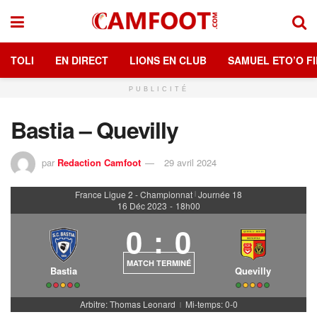
TOLI
EN DIRECT
LIONS EN CLUB
SAMUEL ETO’O FI
PUBLICITÉ
Bastia – Quevilly
par
Redaction Camfoot
29 avril 2024
France Ligue 2 - Championnat
Journée 18
|
16 Déc 2023
-
18h00
0
:
0
MATCH TERMINÉ
Bastia
Quevilly
Arbitre: Thomas Leonard
Mi-temps: 0-0
|