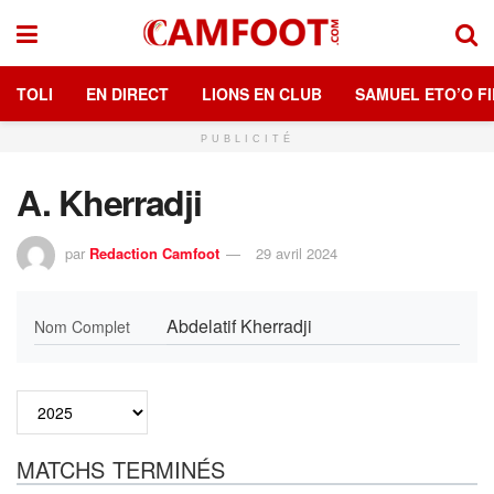
TOLI
EN DIRECT
LIONS EN CLUB
SAMUEL ETO’O FI
PUBLICITÉ
A. Kherradji
par
Redaction Camfoot
29 avril 2024
Abdelatif Kherradji
Nom Complet
MATCHS TERMINÉS