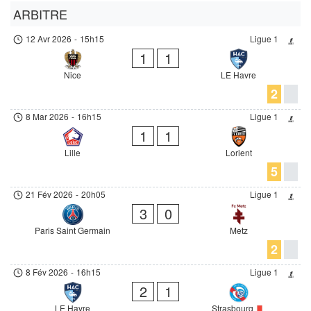
ARBITRE
12 Avr 2026
-
15h15
Ligue 1
1
1
Nice
LE Havre
2
8 Mar 2026
-
16h15
Ligue 1
1
1
Lille
Lorient
5
21 Fév 2026
-
20h05
Ligue 1
3
0
Paris Saint Germain
Metz
2
8 Fév 2026
-
16h15
Ligue 1
2
1
LE Havre
Strasbourg