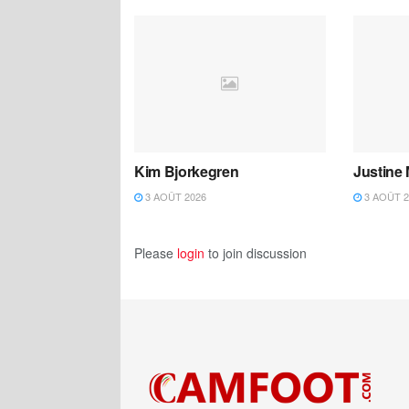
Kim Bjorkegren
Justine
3 AOÛT 2026
3 AOÛT 2
Please
login
to join discussion