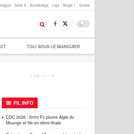
League
Serie A
Bundesliga
Liga
Belga 1
Suisse
ECT
TOLI SOUS LE MANGUIER
PUBLICITÉ
FIL INFO
CDC 2026 : Krimi Fc plume Aigle du
Moungo et file en démi-finale