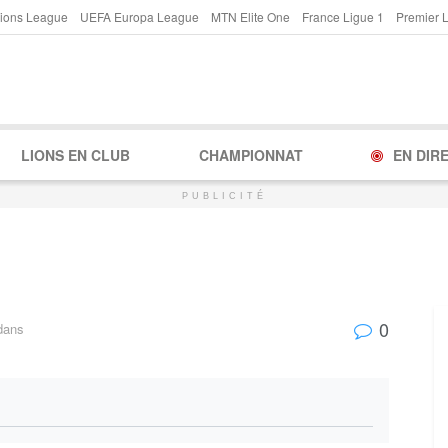
ions League
UEFA Europa League
MTN Elite One
France Ligue 1
Premier 
LIONS EN CLUB
CHAMPIONNAT
EN DIR
PUBLICITÉ
0
dans