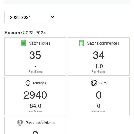
Saison:
2023-2024
Matchs joués
Matchs commencés
35
34
-
1.0
Per Game
Per Game
Minutes
Buts
2940
0
84.0
0
Per Game
Per Game
Passes décisives
2