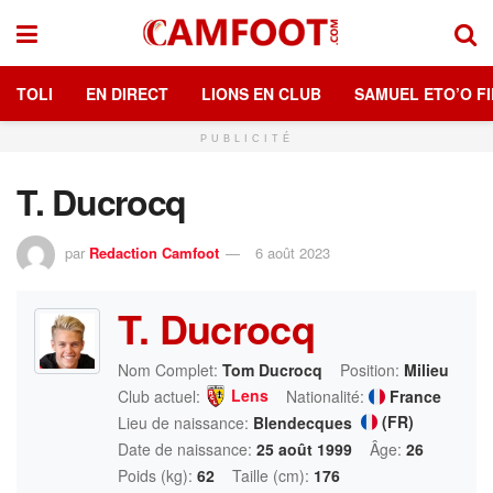
TOLI
EN DIRECT
LIONS EN CLUB
SAMUEL ETO’O FI
PUBLICITÉ
T. Ducrocq
par
Redaction Camfoot
6 août 2023
T. Ducrocq
Nom Complet:
Tom Ducrocq
Position:
Milieu
Lens
Club actuel:
Nationalité:
France
(FR)
Lieu de naissance:
Blendecques
Date de naissance:
25 août 1999
Âge:
26
Poids (kg):
62
Taille (cm):
176