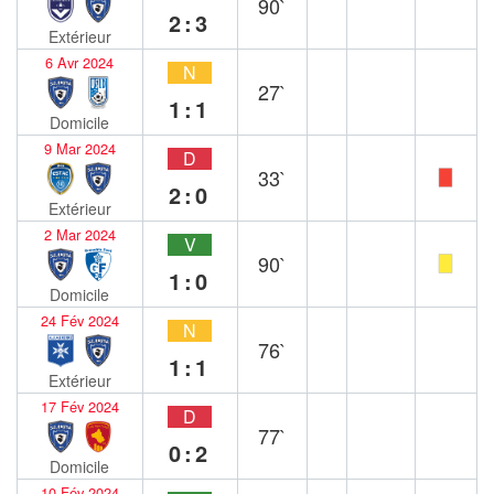
90`
2:3
Extérieur
6 Avr 2024
N
27`
1:1
Domicile
9 Mar 2024
D
33`
2:0
Extérieur
2 Mar 2024
V
90`
1:0
Domicile
24 Fév 2024
N
76`
1:1
Extérieur
17 Fév 2024
D
77`
0:2
Domicile
10 Fév 2024