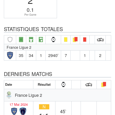
0.1
Per Game
STATISTIQUES TOTALES
France Ligue 2
35
34
1
2940′
7
1
2
DERNIERS MATCHS
Date
Résultat
France Ligue 2
17 Mai 2024
N
45`