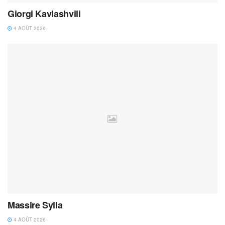
Giorgi Kavlashvili
4 AOÛT 2026
Massire Sylla
4 AOÛT 2026