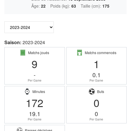
Âge:
22
Poids (kg):
63
Taille (cm):
175
Saison:
2023-2024
Matchs joués
Matchs commencés
9
1
-
0.1
Per Game
Per Game
Minutes
Buts
172
0
19.1
0
Per Game
Per Game
Passes décisives