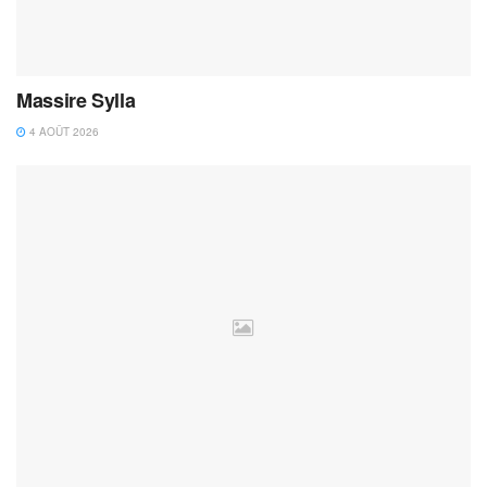
Massire Sylla
4 AOÛT 2026