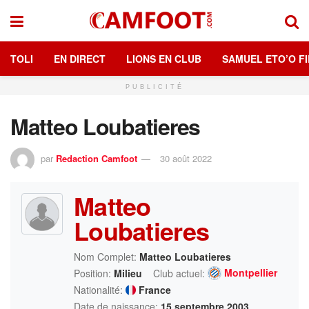
TOLI
EN DIRECT
LIONS EN CLUB
SAMUEL ETO’O FI
PUBLICITÉ
Matteo Loubatieres
par
Redaction Camfoot
30 août 2022
Matteo
Loubatieres
Nom Complet:
Matteo Loubatieres
Montpellier
Position:
Milieu
Club actuel:
Nationalité:
France
Date de naissance:
15 septembre 2003