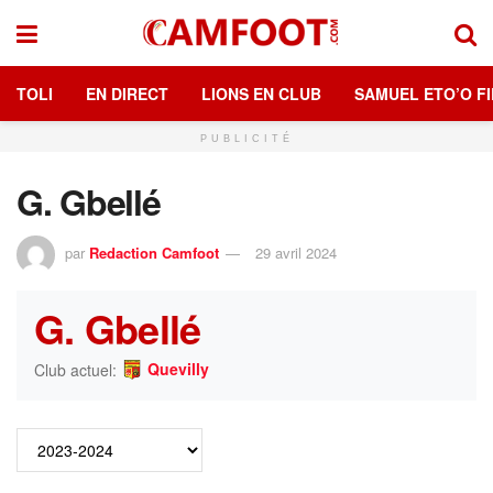
TOLI
EN DIRECT
LIONS EN CLUB
SAMUEL ETO’O FI
PUBLICITÉ
G. Gbellé
par
Redaction Camfoot
29 avril 2024
G. Gbellé
Quevilly
Club actuel: