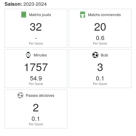
Saison:
2023-2024
Matchs joués
Matchs commencés
32
20
-
0.6
Per Game
Per Game
Minutes
Buts
1757
3
54.9
0.1
Per Game
Per Game
Passes décisives
2
0.1
Per Game