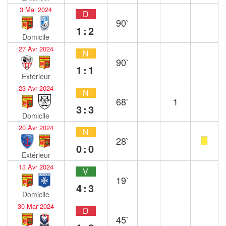
3 Mai 2024
D
90`
1:2
Domicile
27 Avr 2024
N
90`
1:1
Extérieur
23 Avr 2024
N
68`
1
3:3
Domicile
20 Avr 2024
N
28`
0:0
Extérieur
13 Avr 2024
V
19`
4:3
Domicile
30 Mar 2024
D
45`