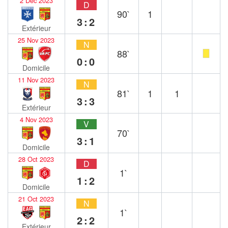
2 Déc 2023
D
90`
1
3:2
Extérieur
25 Nov 2023
N
88`
0:0
Domicile
11 Nov 2023
N
81`
1
1
3:3
Extérieur
4 Nov 2023
V
70`
3:1
Domicile
28 Oct 2023
D
1`
1:2
Domicile
21 Oct 2023
N
1`
2:2
Extérieur