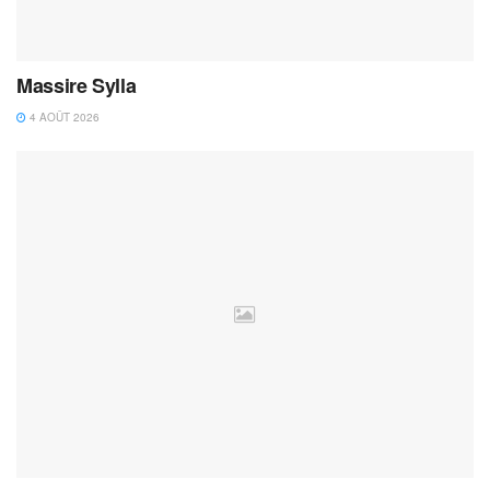
Massire Sylla
4 AOÛT 2026