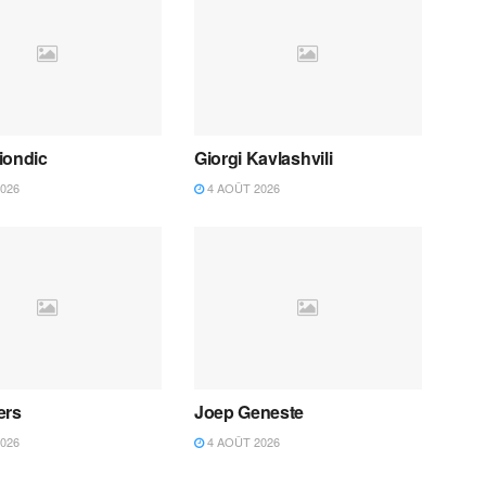
iondic
Giorgi Kavlashvili
026
4 AOÛT 2026
ers
Joep Geneste
026
4 AOÛT 2026