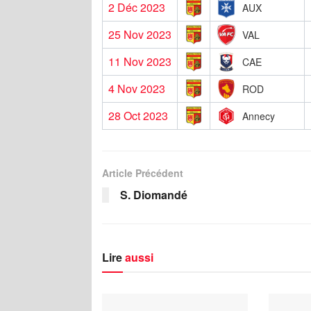
2 Déc 2023
AUX
25 Nov 2023
VAL
11 Nov 2023
CAE
4 Nov 2023
ROD
28 Oct 2023
Annecy
Article Précédent
S. Diomandé
Lire
aussi