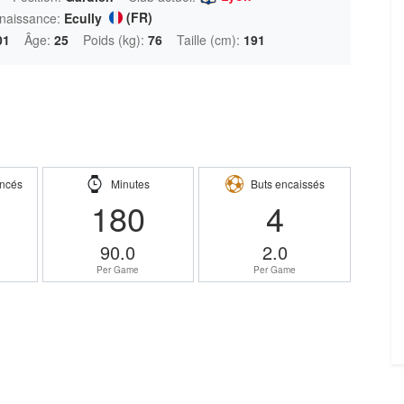
(FR)
 naissance:
Ecully
01
Âge:
25
Poids (kg):
76
Taille (cm):
191
ncés
Minutes
Buts encaissés
180
4
90.0
2.0
Per Game
Per Game