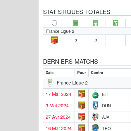
STATISTIQUES TOTALES
France Ligue 2
2
2
DERNIERS MATCHS
Date
Pour
Contre
France Ligue 2
17 Mai 2024
ETI
3 Mai 2024
DUN
27 Avr 2024
AJA
16 Mar 2024
TRO