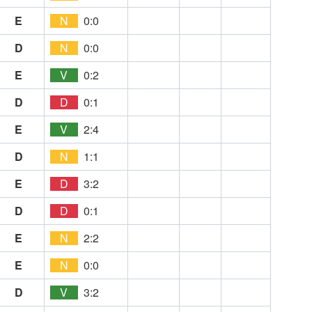
E
N
0:0
D
N
0:0
E
V
0:2
D
D
0:1
E
V
2:4
D
N
1:1
E
D
3:2
D
D
0:1
E
N
2:2
E
N
0:0
D
V
3:2