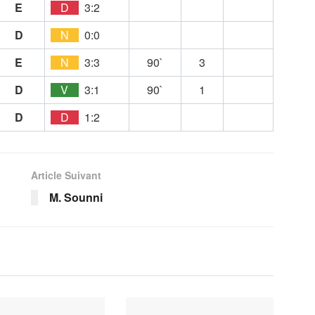
E
D
3:2
D
N
0:0
E
N
3:3
90`
3
D
V
3:1
90`
1
D
D
1:2
Article Suivant
M. Sounni