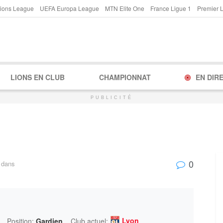
ions League
UEFA Europa League
MTN Elite One
France Ligue 1
Premier 
LIONS EN CLUB
CHAMPIONNAT
EN DIR
PUBLICITÉ
0
dans
Lyon
Position:
Gardien
Club actuel: