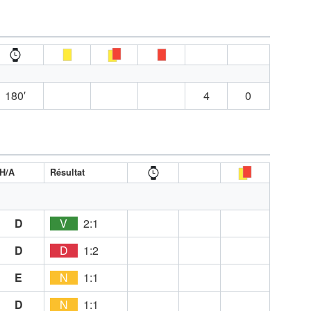
180′
4
0
H/A
Résultat
D
V
2:1
D
D
1:2
E
N
1:1
D
N
1:1