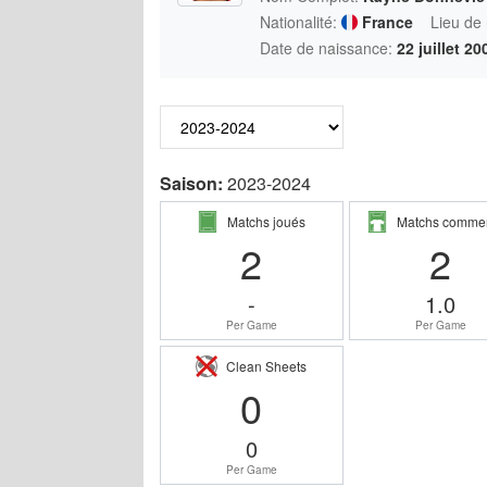
Nationalité:
France
Lieu de
Date de naissance:
22 juillet 20
Saison:
2023-2024
Matchs joués
Matchs comme
2
2
-
1.0
Per Game
Per Game
Clean Sheets
0
0
Per Game