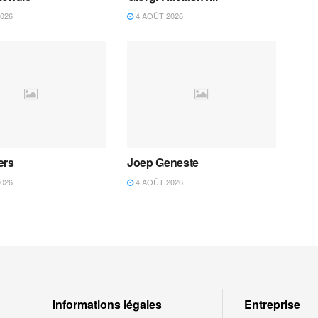
026
4 AOÛT 2026
ers
Joep Geneste
026
4 AOÛT 2026
Informations légales
Entreprise