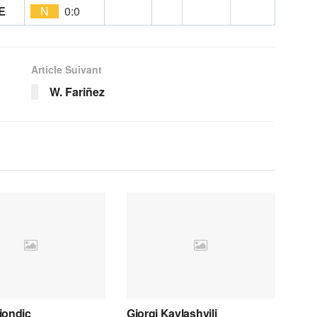
E
N
0:0
Article Suivant
W. Fariñez
iondic
Giorgi Kavlashvili