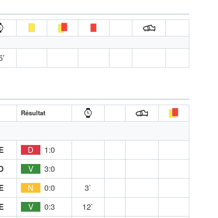
5′
A
Résultat
E
D
1:0
D
V
3:0
E
N
0:0
3`
E
V
0:3
12`