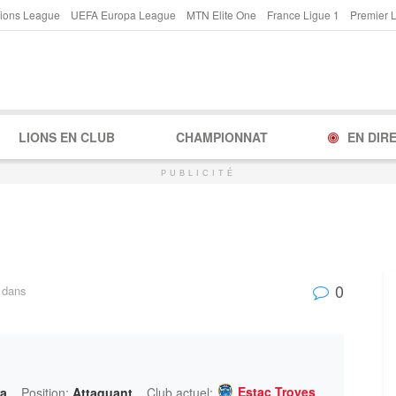
ions League
UEFA Europa League
MTN Elite One
France Ligue 1
Premier 
LIONS EN CLUB
CHAMPIONNAT
EN DIR
PUBLICITÉ
0
dans
Estac Troyes
a
Position:
Attaquant
Club actuel: