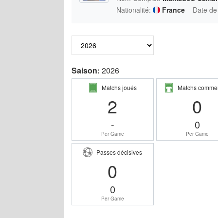
Nationalité:
France
Date de
Saison:
2026
Matchs joués
Matchs comme
2
0
-
0
Per Game
Per Game
Passes décisives
0
0
Per Game