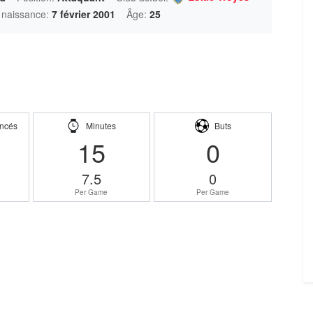
 naissance:
7 février 2001
Âge:
25
ncés
Minutes
Buts
15
0
7.5
0
Per Game
Per Game