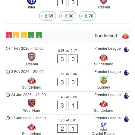
1
3
Inter
Arsenal
2.65
3.30
2.70
1
X
2
Sunderland
D
N
N
V
V
7 Fév 2026
-
15h00
Premier League
0.58
0.17
xG
3
0
Arsenal
Sunderland
2 Fév 2026
-
20h00
Premier League
1.41
0.06
xG
3
0
Sunderland
Burnley
24 Jan 2026
-
12h30
Premier League
1.46
0.65
xG
3
1
West Ham
Sunderland
17 Jan 2026
-
15h00
Premier League
1.70
0.61
xG
2
1
Sunderland
Crystal Palace