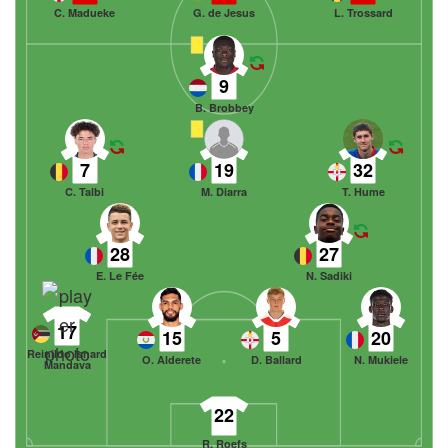
C. Madueke
G. de Jesus
L. Trossard
9
B. Brobbey
7
19
32
C. Talbi
M. Diarra
T. Hume
28
27
E. Le Fée
N. Sadiki
17
15
5
20
Reinildo Isnard
O. Alderete
D. Ballard
N. Mukiele
Mandava
22
R. Roefs