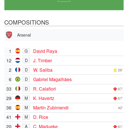
COMPOSITIONS
Arsenal
1
David Raya
G
12
J. Timber
D
2
W. Saliba
D
26'
6
Gabriel Magalhães
D
33
R. Calafiori
D
67'
29
K. Havertz
M
67'
36
Martín Zubimendi
M
42'
41
D. Rice
M
20
C. Madueke
A
61'