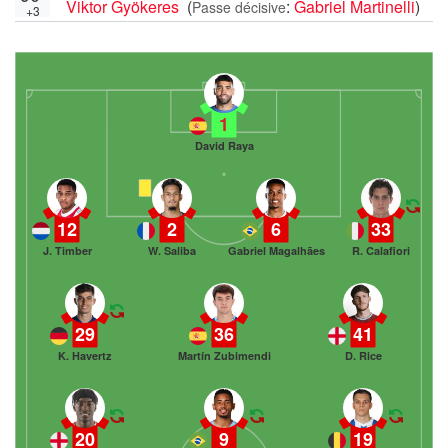
Viktor Gyökeres
(
:
Gabriel Martinelli
)
Passe décisive
+3
1
David Raya
12
2
6
33
J. Timber
W. Saliba
Gabriel Magalhães
R. Calafiori
29
36
41
K. Havertz
Martín Zubimendi
D. Rice
20
9
19