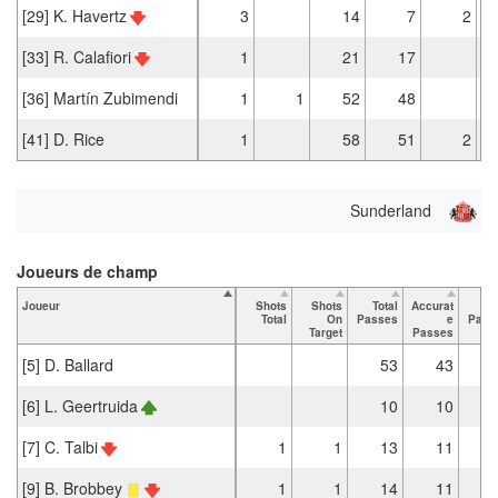
[29] K. Havertz
3
14
7
2
[33] R. Calafiori
1
21
17
[36] Martín Zubimendi
1
1
52
48
[41] D. Rice
1
58
51
2
Sunderland
Joueurs de champ
Joueur
Shots
Shots
Total
Accurat
K
Total
On
Passes
e
Pass
Target
Passes
[5] D. Ballard
53
43
[6] L. Geertruida
10
10
[7] C. Talbi
1
1
13
11
[9] B. Brobbey
1
1
14
11