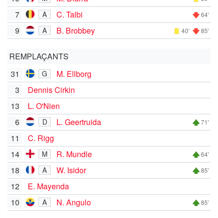
7
C. Talbi
A
64'
9
B. Brobbey
A
40'
85'
REMPLAÇANTS
31
M. Ellborg
G
3
Dennis Cirkin
13
L. O'Nien
6
L. Geertruida
D
71'
11
C. Rigg
14
R. Mundle
M
64'
18
W. Isidor
A
85'
12
E. Mayenda
10
N. Angulo
A
85'