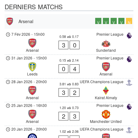
DERNIERS MATCHS
Arsenal
V
V
V
V
N
7 Fév 2026
-
15h00
Premier League
0.58
0.17
xG
3
0
Arsenal
Sunderland
31 Jan 2026
-
15h00
Premier League
0.15
2.14
xG
0
4
Leeds
Arsenal
28 Jan 2026
-
20h00
UEFA Champions League
3.81
0.83
xG
3
2
Arsenal
Kairat Almaty
25 Jan 2026
-
16h30
Premier League
1.20
0.73
xG
2
3
Arsenal
Manchester United
20 Jan 2026
-
20h00
UEFA Champions League
1.02
2.06
xG