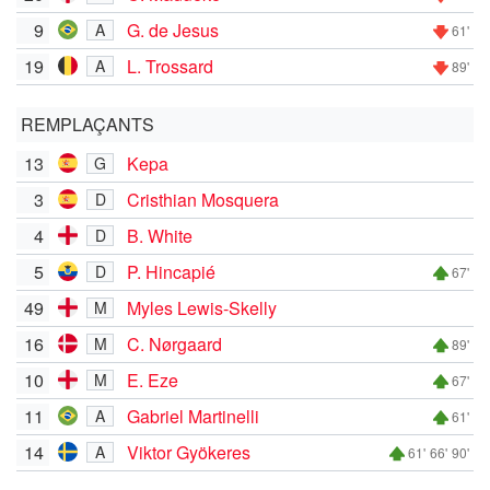
9
G. de Jesus
A
61'
19
L. Trossard
A
89'
REMPLAÇANTS
13
Kepa
G
3
Cristhian Mosquera
D
4
B. White
D
5
P. Hincapié
D
67'
49
Myles Lewis-Skelly
M
16
C. Nørgaard
M
89'
10
E. Eze
M
67'
11
Gabriel Martinelli
A
61'
14
Viktor Gyökeres
A
61'
66'
90'