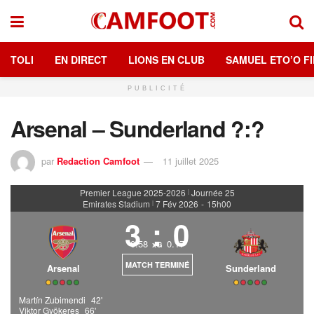
TOLI
EN DIRECT
LIONS EN CLUB
SAMUEL ETO’O FI
PUBLICITÉ
Arsenal – Sunderland ?:?
par
Redaction Camfoot
11 juillet 2025
Premier League 2025-2026
Journée 25
|
Emirates Stadium
7 Fév 2026
-
15h00
|
3
:
0
0.58
0.17
xG
MATCH TERMINÉ
Arsenal
Sunderland
Martín Zubimendi
42'
Viktor Gyökeres
66'