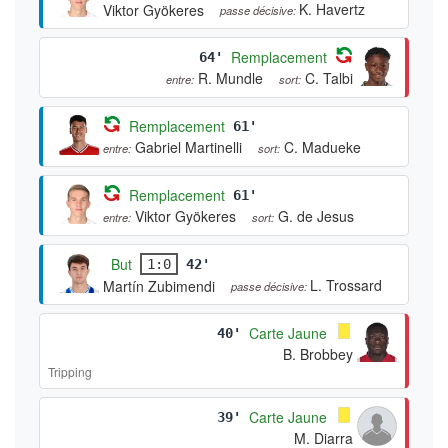
K. Havertz
Viktor Gyökeres
passe décisive:
Remplacement
64'
R. Mundle
C. Talbi
entre:
sort:
Remplacement
61'
Gabriel Martinelli
C. Madueke
entre:
sort:
Remplacement
61'
Viktor Gyökeres
G. de Jesus
entre:
sort:
But
1:0
42'
L. Trossard
Martín Zubimendi
passe décisive:
Carte Jaune
40'
B. Brobbey
Tripping
Carte Jaune
39'
M. Diarra