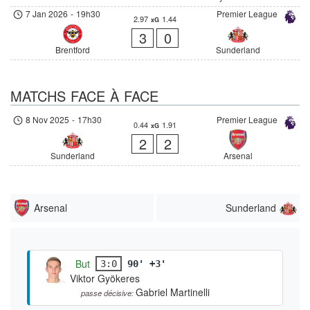
7 Jan 2026
-
19h30
Premier League
2.97
1.44
xG
3
0
Brentford
Sunderland
MATCHS FACE À FACE
8 Nov 2025
-
17h30
Premier League
0.44
1.91
xG
2
2
Sunderland
Arsenal
Arsenal
Sunderland
But
3:0
90' +3'
Viktor Gyökeres
Gabriel Martinelli
passe décisive: