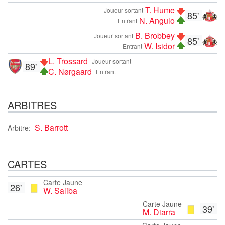
T. Hume
Joueur sortant
85'
N. Angulo
Entrant
B. Brobbey
Joueur sortant
85'
W. Isidor
Entrant
L. Trossard
Joueur sortant
89'
C. Nørgaard
Entrant
ARBITRES
S. Barrott
Arbitre:
CARTES
Carte Jaune
26'
W. Saliba
Carte Jaune
39'
M. Diarra