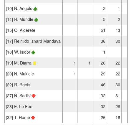
[10] N. Angulo
2
1
[14] R. Mundle
5
2
[15] O. Alderete
51
43
[17] Reinildo Isnard Mandava
36
30
[18] W. Isidor
1
[19] M. Diarra
1
1
26
22
[20] N. Mukiele
1
29
22
[22] R. Roefs
46
30
[27] N. Sadiki
32
31
[28] E. Le Fée
32
26
[32] T. Hume
26
18