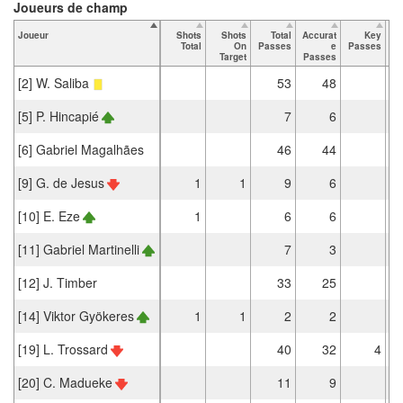
Joueurs de champ
Joueur
Shots
Shots
Total
Accurat
Key
Ta
Total
On
Passes
e
Passes
Target
Passes
[2] W. Saliba
53
48
[5] P. Hincapié
7
6
[6] Gabriel Magalhães
46
44
[9] G. de Jesus
1
1
9
6
[10] E. Eze
1
6
6
[11] Gabriel Martinelli
7
3
[12] J. Timber
33
25
[14] Viktor Gyökeres
1
1
2
2
[19] L. Trossard
40
32
4
[20] C. Madueke
11
9