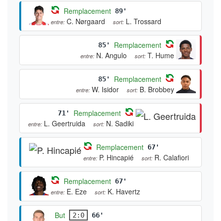
Remplacement
89'
C. Nørgaard
L. Trossard
entre:
sort:
Remplacement
85'
N. Angulo
T. Hume
entre:
sort:
Remplacement
85'
W. Isidor
B. Brobbey
entre:
sort:
Remplacement
71'
L. Geertruida
N. Sadiki
entre:
sort:
Remplacement
67'
P. Hincapié
R. Calafiori
entre:
sort:
Remplacement
67'
E. Eze
K. Havertz
entre:
sort:
But
2:0
66'