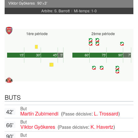
Viktor Gyökeres
90'+3'
Arbitre: S. Barrott
Mi-temps: 1-0
|
1ère période
2ème période
15'
30'
45'
5'
60'
75'
90'
7'
BUTS
But
42'
Martín Zubimendi
(
:
L. Trossard
)
Passe décisive
But
66'
Viktor Gyökeres
(
:
K. Havertz
)
Passe décisive
But
90'