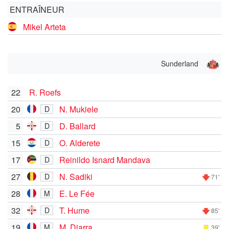
ENTRAÎNEUR
Mikel Arteta
Sunderland
22
R. Roefs
20
N. Mukiele
D
5
D. Ballard
D
15
O. Alderete
D
17
Reinildo Isnard Mandava
D
27
N. Sadiki
D
71'
28
E. Le Fée
M
32
T. Hume
D
85'
19
M. Diarra
M
39'