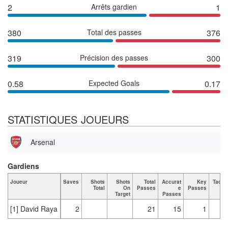
2
Arrêts gardien
1
380
Total des passes
376
319
Précision des passes
300
0.58
Expected Goals
0.17
STATISTIQUES JOUEURS
Arsenal
Gardiens
Joueur
Saves
Shots
Shots
Total
Accurat
Key
Tackl
Total
On
Passes
e
Passes
Tot
Target
Passes
[1] David Raya
2
21
15
1