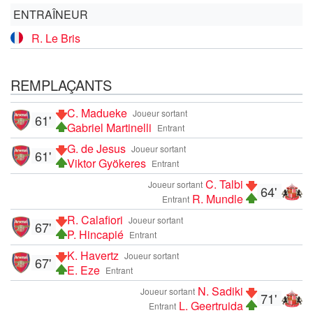
ENTRAÎNEUR
R. Le Bris
REMPLAÇANTS
C. Madueke
Joueur sortant
61'
Gabriel Martinelli
Entrant
G. de Jesus
Joueur sortant
61'
Viktor Gyökeres
Entrant
C. Talbi
Joueur sortant
64'
R. Mundle
Entrant
R. Calafiori
Joueur sortant
67'
P. Hincapié
Entrant
K. Havertz
Joueur sortant
67'
E. Eze
Entrant
N. Sadiki
Joueur sortant
71'
L. Geertruida
Entrant