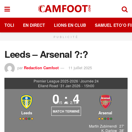
TOLI
EN DIRECT
LIONS EN CLUB
SAMUEL ETO’O FI
PUBLICITÉ
Leeds – Arsenal ?:?
par
Redaction Camfoot
11 juillet 2025
Premier League 2025-2026
Journée 24
|
Elland Road
31 Jan 2026
-
15h00
|
0
:
4
0.15
2.14
xG
MATCH TERMINÉ
Leeds
Arsenal
Martín Zubimendi
27'
K. Darlow
38'