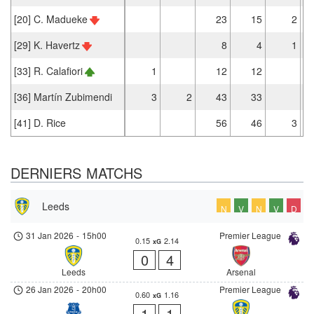
[20] C. Madueke
23
15
2
[29] K. Havertz
8
4
1
[33] R. Calafiori
1
12
12
[36] Martín Zubimendi
3
2
43
33
[41] D. Rice
56
46
3
DERNIERS MATCHS
Leeds
N
V
N
V
D
31 Jan 2026
-
15h00
Premier League
0.15
2.14
xG
0
4
Leeds
Arsenal
26 Jan 2026
-
20h00
Premier League
0.60
1.16
xG
1
1