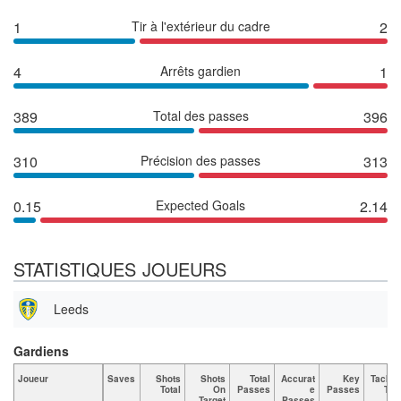
1
Tir à l'extérieur du cadre
2
4
Arrêts gardien
1
389
Total des passes
396
310
Précision des passes
313
0.15
Expected Goals
2.14
STATISTIQUES JOUEURS
Leeds
Gardiens
Joueur
Saves
Shots
Shots
Total
Accurat
Key
Tackle
Total
On
Passes
e
Passes
Tota
Target
Passes