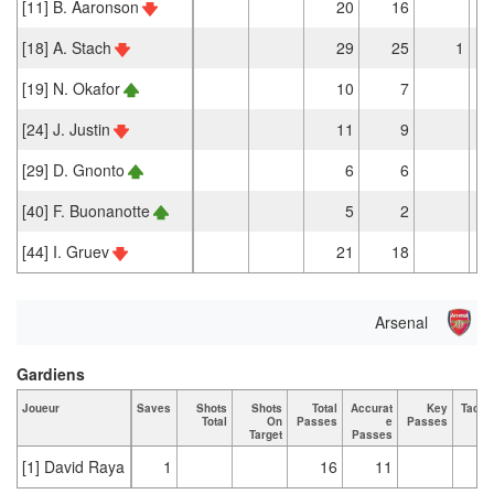
[11] B. Aaronson
20
16
[18] A. Stach
29
25
1
[19] N. Okafor
10
7
[24] J. Justin
11
9
[29] D. Gnonto
6
6
[40] F. Buonanotte
5
2
[44] I. Gruev
21
18
Arsenal
Gardiens
Joueur
Saves
Shots
Shots
Total
Accurat
Key
Tackl
Total
On
Passes
e
Passes
Tot
Target
Passes
[1] David Raya
1
16
11