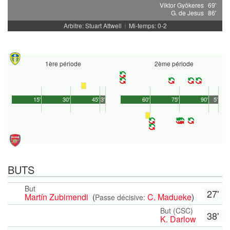
Viktor Gyökeres
69'
G. de Jesus
86'
Arbitre: Stuart Attwell
Mi-temps: 0-2
|
1ère période
2ème période
15'
30'
45'
3'
60'
75'
90'
5'
BUTS
But
27'
Martín Zubimendi
(
C. Madueke
)
Passe décisive:
But (CSC)
38'
K. Darlow