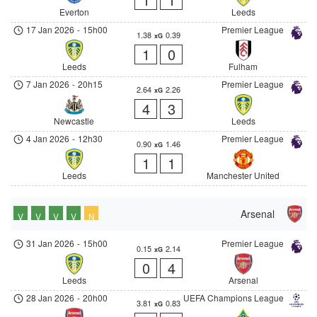
Everton
Leeds
17 Jan 2026
-
15h00
Premier League
1.38
0.39
xG
1
0
Leeds
Fulham
7 Jan 2026
-
20h15
Premier League
2.64
2.26
xG
4
3
Newcastle
Leeds
4 Jan 2026
-
12h30
Premier League
0.90
1.46
xG
1
1
Leeds
Manchester United
Arsenal
V
V
V
V
N
31 Jan 2026
-
15h00
Premier League
0.15
2.14
xG
0
4
Leeds
Arsenal
28 Jan 2026
-
20h00
UEFA Champions League
3.81
0.83
xG