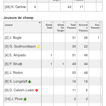
[26] K. Darlow
4
42
17
Joueurs de champ
Joueur
Shots
Shots
Total
Accurat
Key
Ta
Total
On
Passes
e
Passes
Target
Passes
[2] J. Bogle
31
26
1
[3] G. Gudmundsson
30
22
[4] E. Ampadu
1
51
46
[5] P. Struijk
1
1
49
44
[6] J. Rodon
55
48
[8] S. Longstaff
16
16
[9] D. Calvert-Lewin
11
6
[10] J. Piroe
2
2