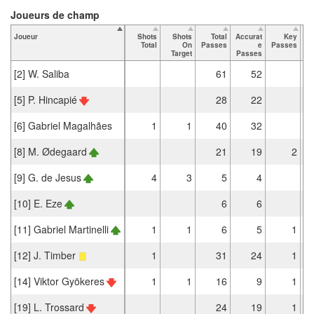
Joueurs de champ
Joueur
Shots
Shots
Total
Accurat
Key
Ta
Total
On
Passes
e
Passes
Target
Passes
[2] W. Saliba
61
52
[5] P. Hincapié
28
22
[6] Gabriel Magalhães
1
1
40
32
[8] M. Ødegaard
21
19
2
[9] G. de Jesus
4
3
5
4
[10] E. Eze
6
6
[11] Gabriel Martinelli
1
1
6
5
1
[12] J. Timber
1
31
24
1
[14] Viktor Gyökeres
1
1
16
9
1
[19] L. Trossard
24
19
1