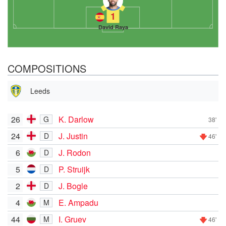
1
David Raya
COMPOSITIONS
Leeds
26
K. Darlow
G
38'
24
J. Justin
D
46'
6
J. Rodon
D
5
P. Struijk
D
2
J. Bogle
D
4
E. Ampadu
M
44
I. Gruev
M
46'