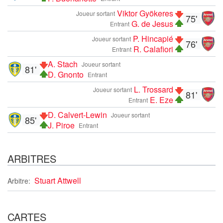
Viktor Gyökeres
Joueur sortant
75'
G. de Jesus
Entrant
P. Hincapié
Joueur sortant
76'
R. Calafiori
Entrant
A. Stach
Joueur sortant
81'
D. Gnonto
Entrant
L. Trossard
Joueur sortant
81'
E. Eze
Entrant
D. Calvert-Lewin
Joueur sortant
85'
J. Piroe
Entrant
ARBITRES
Stuart Attwell
Arbitre:
CARTES