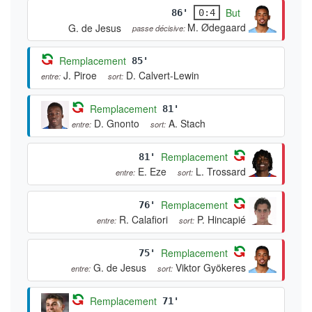
But
86'
0:4
M. Ødegaard
G. de Jesus
passe décisive:
Remplacement
85'
J. Piroe
D. Calvert-Lewin
entre:
sort:
Remplacement
81'
D. Gnonto
A. Stach
entre:
sort:
Remplacement
81'
E. Eze
L. Trossard
entre:
sort:
Remplacement
76'
R. Calafiori
P. Hincapié
entre:
sort:
Remplacement
75'
G. de Jesus
Viktor Gyökeres
entre:
sort:
Remplacement
71'