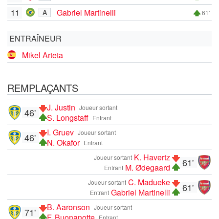
11
Gabriel Martinelli
A
61'
ENTRAÎNEUR
Mikel Arteta
REMPLAÇANTS
J. Justin
Joueur sortant
46'
S. Longstaff
Entrant
I. Gruev
Joueur sortant
46'
N. Okafor
Entrant
K. Havertz
Joueur sortant
61'
M. Ødegaard
Entrant
C. Madueke
Joueur sortant
61'
Gabriel Martinelli
Entrant
B. Aaronson
Joueur sortant
71'
F. Buonanotte
Entrant