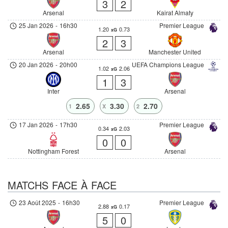
3
2
Arsenal
Kairat Almaty
25 Jan 2026
-
16h30
Premier League
1.20
0.73
xG
2
3
Arsenal
Manchester United
20 Jan 2026
-
20h00
UEFA Champions League
1.02
2.06
xG
1
3
Inter
Arsenal
2.65
3.30
2.70
1
X
2
17 Jan 2026
-
17h30
Premier League
0.34
2.03
xG
0
0
Nottingham Forest
Arsenal
MATCHS FACE À FACE
23 Août 2025
-
16h30
Premier League
2.88
0.17
xG
5
0