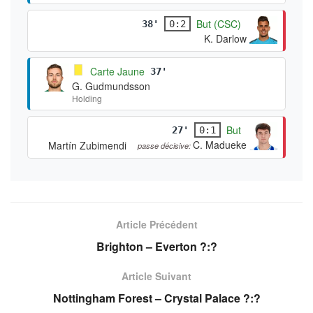
But (CSC)
38'
0:2
K. Darlow
Carte Jaune
37'
G. Gudmundsson
Holding
But
27'
0:1
C. Madueke
Martín Zubimendi
passe décisive:
Article Précédent
Brighton – Everton ?:?
Article Suivant
Nottingham Forest – Crystal Palace ?:?