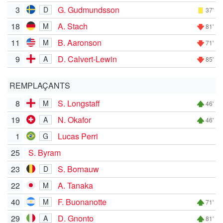
3
G. Gudmundsson
D
37'
18
A. Stach
M
81'
11
B. Aaronson
M
71'
9
D. Calvert-Lewin
A
85'
REMPLAÇANTS
8
S. Longstaff
M
46'
19
N. Okafor
A
46'
1
Lucas Perri
G
25
S. Byram
23
S. Bornauw
D
22
A. Tanaka
M
40
F. Buonanotte
M
71'
29
D. Gnonto
A
81'