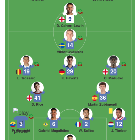
9
D. Calvert-Lewin
14
Viktor Gyökeres
19
29
20
L. Trossard
K. Havertz
C. Madueke
41
36
D. Rice
Martín Zubimendi
5
6
2
12
P. Hincapié
Gabriel Magalhães
W. Saliba
J. Timber