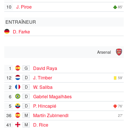
10
J. Piroe
85'
ENTRAÎNEUR
D. Farke
Arsenal
1
David Raya
G
12
J. Timber
D
59'
2
W. Saliba
D
6
Gabriel Magalhães
D
5
P. Hincapié
D
76'
36
Martín Zubimendi
M
27'
41
D. Rice
M