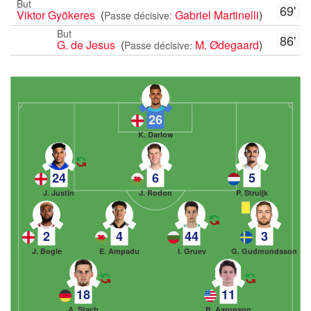
But
69'
Viktor Gyökeres
(
Gabriel Martinelli
)
Passe décisive:
But
86'
G. de Jesus
(
M. Ødegaard
)
Passe décisive:
26
K. Darlow
24
6
5
J. Justin
J. Rodon
P. Struijk
2
4
44
3
J. Bogle
E. Ampadu
I. Gruev
G. Gudmundsson
18
11
A. Stach
B. Aaronson