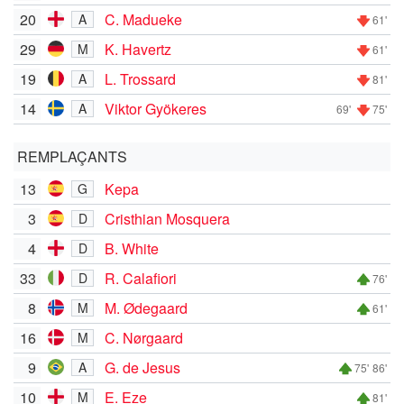
20
C. Madueke
A
61'
29
K. Havertz
M
61'
19
L. Trossard
A
81'
14
Viktor Gyökeres
A
69'
75'
REMPLAÇANTS
13
Kepa
G
3
Cristhian Mosquera
D
4
B. White
D
33
R. Calafiori
D
76'
8
M. Ødegaard
M
61'
16
C. Nørgaard
M
9
G. de Jesus
A
75'
86'
10
E. Eze
M
81'