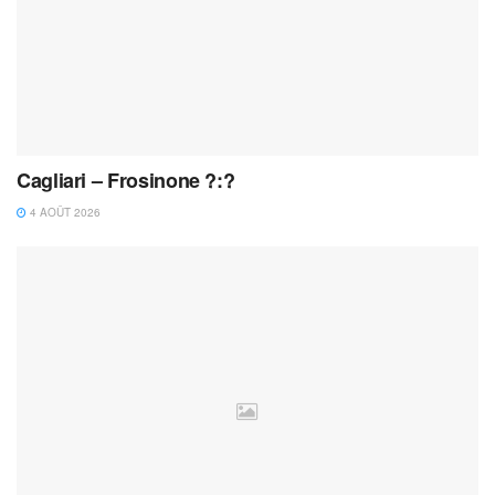
Cagliari – Frosinone ?:?
4 AOÛT 2026