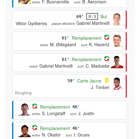
F. Buonanotte
B. Aaronson
entre:
sort:
But
69'
0:3
Gabriel Martinelli
Viktor Gyökeres
passe décisive:
Remplacement
61'
M. Ødegaard
K. Havertz
entre:
sort:
Remplacement
61'
Gabriel Martinelli
C. Madueke
entre:
sort:
Carte Jaune
59'
J. Timber
Roughing
Remplacement
46'
S. Longstaff
J. Justin
entre:
sort:
Remplacement
46'
N. Okafor
I. Gruev
entre:
sort: