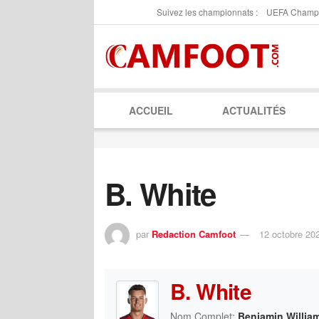
Suivez les championnats :
UEFA Champ
ACCUEIL
ACTUALITÉS
B. White
par
Redaction Camfoot
12 octobre 20
B. White
Nom Complet:
Benjamin Willia