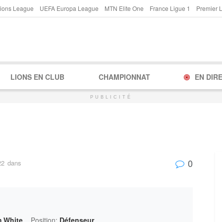
ions League
UEFA Europa League
MTN Elite One
France Ligue 1
Premier 
LIONS EN CLUB
CHAMPIONNAT
EN DIR
PUBLICITÉ
0
22
dans
m White
Position:
Défenseur