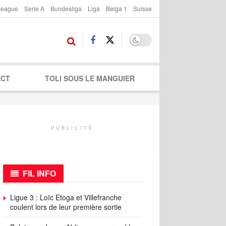
League
Serie A
Bundesliga
Liga
Belga 1
Suisse
ECT
TOLI SOUS LE MANGUIER
PUBLICITÉ
FIL INFO
Ligue 3 : Loïc Etoga et Villefranche
coulent lors de leur première sortie