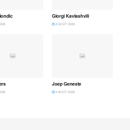
iondic
Giorgi Kavlashvili
026
4 AOÛT 2026
ers
Joep Geneste
026
4 AOÛT 2026