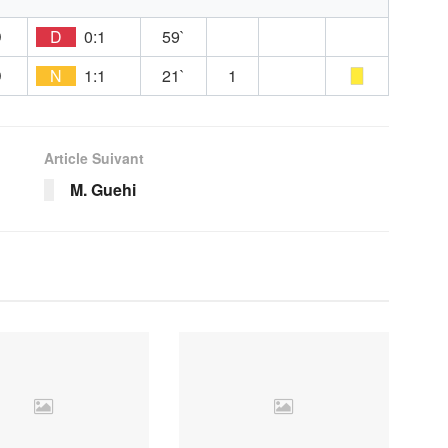
D
D
0:1
59`
D
N
1:1
21`
1
Article Suivant
M. Guehi