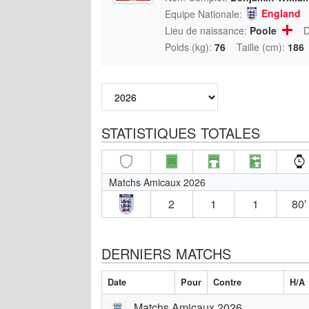
England
Equipe Nationale:
Lieu de naissance:
Poole
D
Poids (kg):
76
Taille (cm):
186
STATISTIQUES TOTALES
Matchs Amicaux 2026
2
1
1
80′
DERNIERS MATCHS
Date
Pour
Contre
H/A
Matchs Amicaux 2026