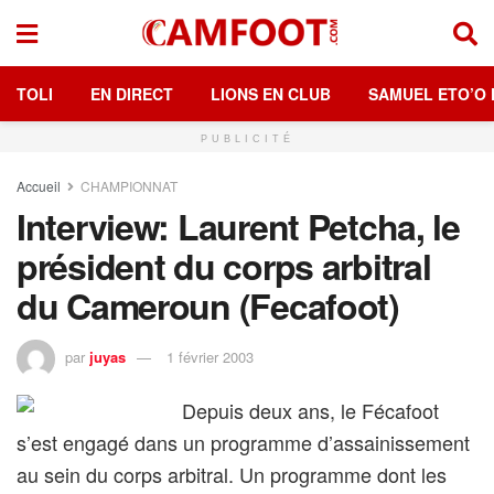
TOLI
EN DIRECT
LIONS EN CLUB
SAMUEL ETO’O 
PUBLICITÉ
Accueil
CHAMPIONNAT
Interview: Laurent Petcha, le
président du corps arbitral
du Cameroun (Fecafoot)
par
juyas
1 février 2003
Depuis deux ans, le Fécafoot
s’est engagé dans un programme d’assainissement
au sein du corps arbitral. Un programme dont les