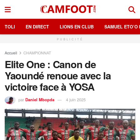
TOLI
EN DIRECT
LIONS EN CLUB
SAMUEL ETO’O 
PUBLICITÉ
Accueil
CHAMPIONNAT
Elite One : Canon de
Yaoundé renoue avec la
victoire face à YOSA
par
Daniel Mbopda
4 juin 2025