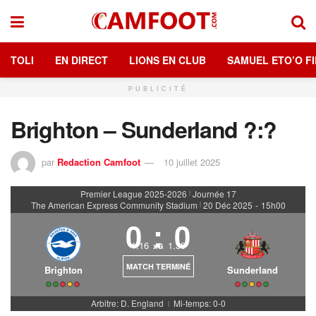
TOLI
EN DIRECT
LIONS EN CLUB
SAMUEL ETO’O FI
PUBLICITÉ
Brighton – Sunderland ?:?
par
Redaction Camfoot
10 juillet 2025
Premier League 2025-2026
Journée 17
|
The American Express Community Stadium
20 Déc 2025
-
15h00
|
0
:
0
1.16
1.39
xG
MATCH TERMINÉ
Brighton
Sunderland
Arbitre: D. England
Mi-temps: 0-0
|