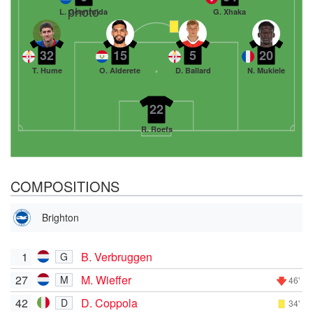
L. Geertruida
G. Xhaka
32
15
5
20
T. Hume
O. Alderete
D. Ballard
N. Mukiele
22
R. Roefs
COMPOSITIONS
Brighton
1
B. Verbruggen
G
27
M. Wieffer
M
46'
42
D. Coppola
D
34'