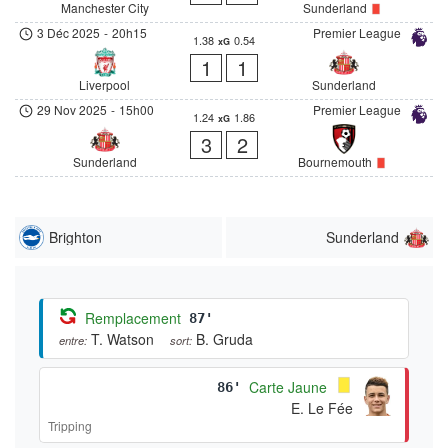
Manchester City
Sunderland
3 Déc 2025
-
20h15
Premier League
1.38
0.54
xG
1
1
Liverpool
Sunderland
29 Nov 2025
-
15h00
Premier League
1.24
1.86
xG
3
2
Sunderland
Bournemouth
Brighton
Sunderland
Remplacement
87'
T. Watson
B. Gruda
entre:
sort:
Carte Jaune
86'
E. Le Fée
Tripping