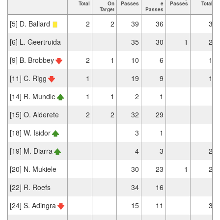
Total
On
Passes
e
Passes
Total
Target
Passes
[5] D. Ballard
2
2
39
36
3
[6] L. Geertruida
35
30
1
2
[9] B. Brobbey
2
1
10
6
1
[11] C. Rigg
1
19
9
1
[14] R. Mundle
1
1
2
1
[15] O. Alderete
2
2
32
29
[18] W. Isidor
3
1
[19] M. Diarra
4
3
2
[20] N. Mukiele
30
23
1
2
[22] R. Roefs
34
16
[24] S. Adingra
15
11
3