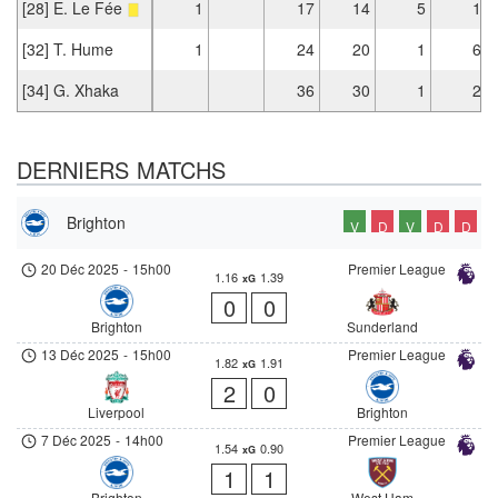
[28] E. Le Fée
1
17
14
5
1
[32] T. Hume
1
24
20
1
6
[34] G. Xhaka
36
30
1
2
DERNIERS MATCHS
Brighton
V
D
V
D
D
20 Déc 2025
-
15h00
Premier League
1.16
1.39
xG
0
0
Brighton
Sunderland
13 Déc 2025
-
15h00
Premier League
1.82
1.91
xG
2
0
Liverpool
Brighton
7 Déc 2025
-
14h00
Premier League
1.54
0.90
xG
1
1
Brighton
West Ham