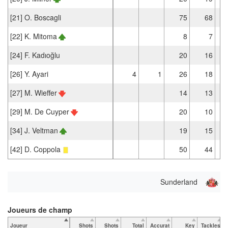
[21] O. Boscagli
75
68
[22] K. Mitoma
8
7
[24] F. Kadıoğlu
20
16
[26] Y. Ayari
4
1
26
18
[27] M. Wieffer
14
13
[29] M. De Cuyper
20
10
[34] J. Veltman
19
15
[42] D. Coppola
50
44
Sunderland
Joueurs de champ
Joueur
Shots
Shots
Total
Accurat
Key
Tackles