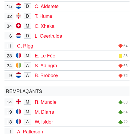
15
O. Alderete
D
32
T. Hume
D
34
G. Xhaka
M
6
L. Geertruida
D
11
C. Rigg
64'
28
E. Le Fée
M
86'
24
S. Adingra
A
63'
9
B. Brobbey
A
72'
REMPLAÇANTS
14
R. Mundle
M
63'
19
M. Diarra
M
64'
18
W. Isidor
A
72'
1
A. Patterson