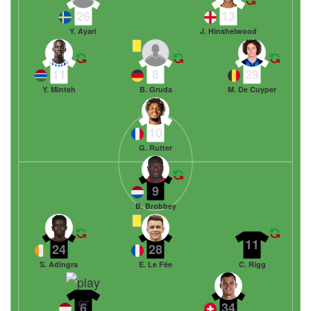
26
13
Y. Ayari
J. Hinshelwood
11
8
29
Y. Minteh
B. Gruda
M. De Cuyper
10
G. Rutter
9
B. Brobbey
11
24
28
S. Adingra
E. Le Fée
C. Rigg
6
34