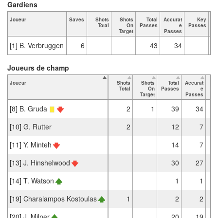
Gardiens
Joueur
Saves
Shots
Shots
Total
Accurat
Key
Ta
Total
On
Passes
e
Passes
Target
Passes
[1] B. Verbruggen
6
43
34
Joueurs de champ
Joueur
Shots
Shots
Total
Accurat
Total
On
Passes
e
Pa
Target
Passes
[8] B. Gruda
2
1
39
34
[10] G. Rutter
2
12
7
[11] Y. Minteh
14
7
[13] J. Hinshelwood
30
27
[14] T. Watson
1
1
[19] Charalampos Kostoulas
1
2
2
[20] J. Milner
20
19