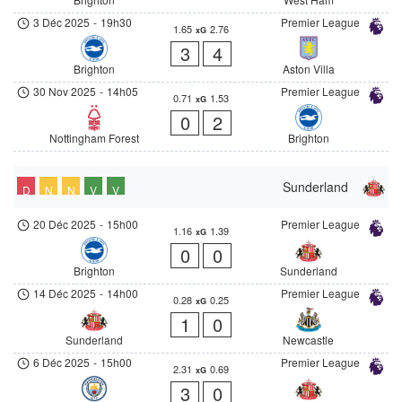
3 Déc 2025
-
19h30
Premier League
1.65
2.76
xG
3
4
Brighton
Aston Villa
30 Nov 2025
-
14h05
Premier League
0.71
1.53
xG
0
2
Nottingham Forest
Brighton
Sunderland
D
N
N
V
V
20 Déc 2025
-
15h00
Premier League
1.16
1.39
xG
0
0
Brighton
Sunderland
14 Déc 2025
-
14h00
Premier League
0.28
0.25
xG
1
0
Sunderland
Newcastle
6 Déc 2025
-
15h00
Premier League
2.31
0.69
xG
3
0