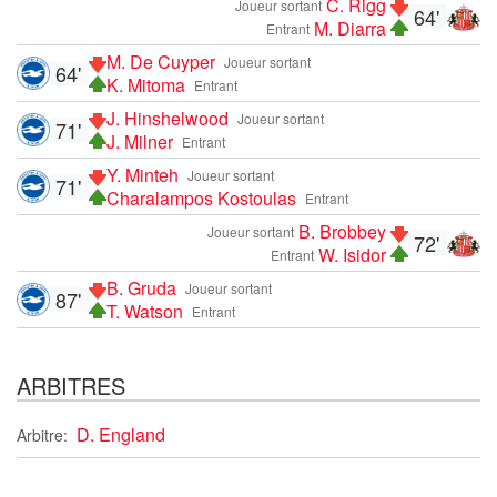
C. Rigg
Joueur sortant
64'
M. Diarra
Entrant
M. De Cuyper
Joueur sortant
64'
K. Mitoma
Entrant
J. Hinshelwood
Joueur sortant
71'
J. Milner
Entrant
Y. Minteh
Joueur sortant
71'
Charalampos Kostoulas
Entrant
B. Brobbey
Joueur sortant
72'
W. Isidor
Entrant
B. Gruda
Joueur sortant
87'
T. Watson
Entrant
ARBITRES
D. England
Arbitre: