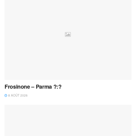
Frosinone – Parma ?:?
8 AOÛT 2026