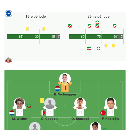
1ère période
2ème période
15'
30'
45'
4'
60'
75'
90'
5'
1
B. Verbruggen
27
42
21
24
M. Wieffer
D. Coppola
O. Boscagli
F. Kadıoğlu