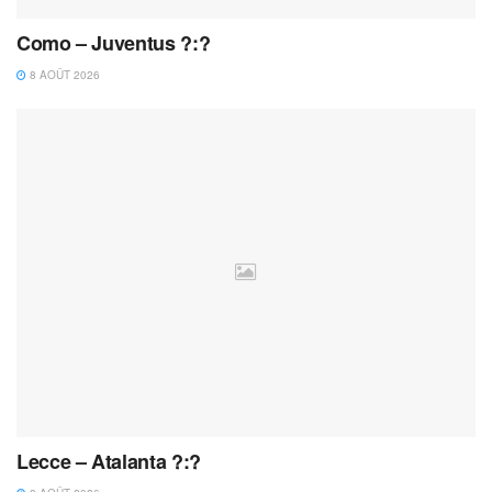
Como – Juventus ?:?
8 AOÛT 2026
Lecce – Atalanta ?:?