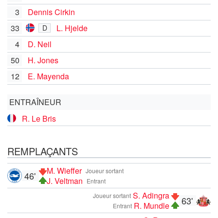
3
Dennis Cirkin
33
L. Hjelde
D
4
D. Neil
50
H. Jones
12
E. Mayenda
ENTRAÎNEUR
R. Le Bris
REMPLAÇANTS
M. Wieffer
Joueur sortant
46'
J. Veltman
Entrant
S. Adingra
Joueur sortant
63'
R. Mundle
Entrant