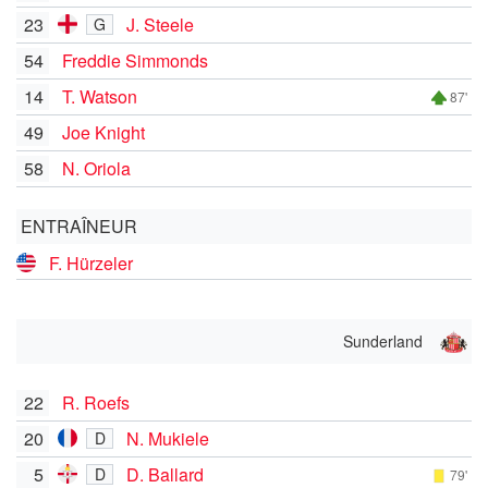
23
J. Steele
G
54
Freddie Simmonds
14
T. Watson
87'
49
Joe Knight
58
N. Oriola
ENTRAÎNEUR
F. Hürzeler
Sunderland
22
R. Roefs
20
N. Mukiele
D
5
D. Ballard
D
79'