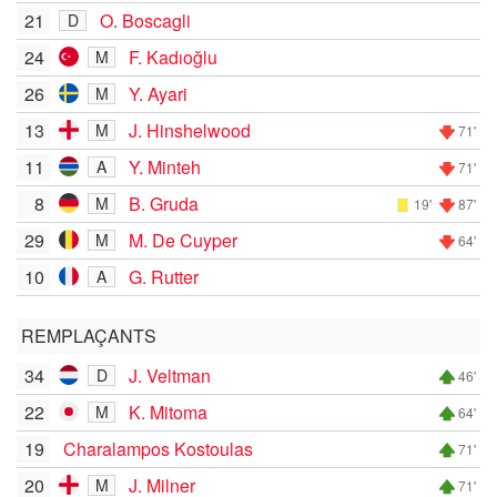
21
O. Boscagli
D
24
F. Kadıoğlu
M
26
Y. Ayari
M
13
J. Hinshelwood
M
71'
11
Y. Minteh
A
71'
8
B. Gruda
M
19'
87'
29
M. De Cuyper
M
64'
10
G. Rutter
A
REMPLAÇANTS
34
J. Veltman
D
46'
22
K. Mitoma
M
64'
19
Charalampos Kostoulas
71'
20
J. Milner
M
71'