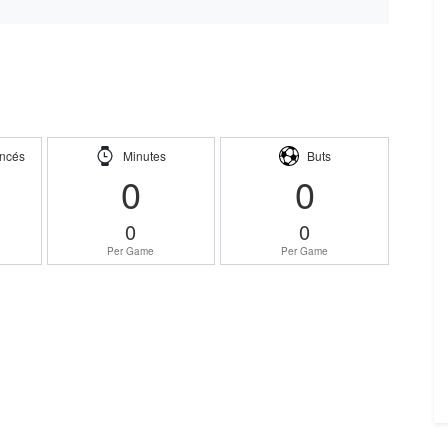
ncés
Minutes
Buts
0
0
0
0
Per Game
Per Game