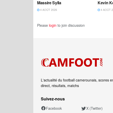
Massire Sylla
Kevin K
4 AOÛT 2026
4 AOÛT 2
Please
login
to join discussion
L'actualité du football camerounais, scores e
direct, résultats, matchs
Suivez‑nous
Facebook
X (Twitter)