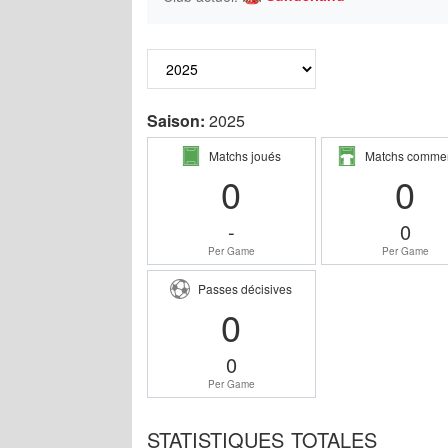
Saison:
2025
Matchs joués
Matchs comme
0
0
-
0
Per Game
Per Game
Passes décisives
0
0
Per Game
STATISTIQUES TOTALES