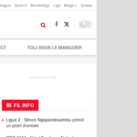
League
Serie A
Bundesliga
Liga
Belga 1
Suisse
ECT
TOLI SOUS LE MANGUIER
PUBLICITÉ
FIL INFO
Ligue 2 : Simon Ngapandouetnbu prend
un point d’entrée