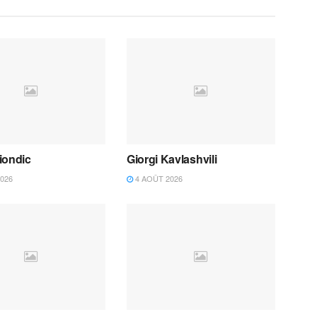
iondic
Giorgi Kavlashvili
026
4 AOÛT 2026