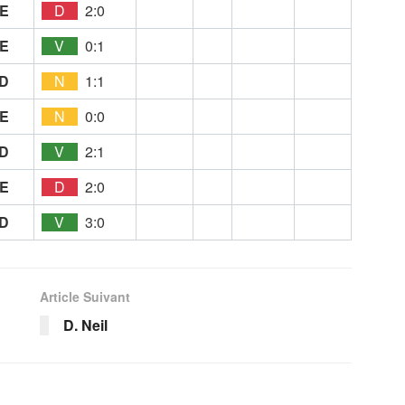
E
D
2:0
E
V
0:1
D
N
1:1
E
N
0:0
D
V
2:1
E
D
2:0
D
V
3:0
Article Suivant
D. Neil