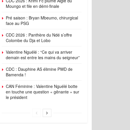
CDC 2026 : Krimi Fc plume Aigle du
Moungo et file en démi-finale
Pré saison : Bryan Mbeumo, chirurgical
face au PSG
CDC 2026 : Panthère du Ndé s’offre
Colombe du Dja et Lobo
Valentine Nguélé : “Ce qui va arriver
demain est entre les mains du seigneur”
CDC : Dauphine AS élimine PWD de
Bamenda !
CAN Féminine : Valentine Nguélé botte
en touche une question « gênante » sur
le président