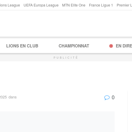
ions League
UEFA Europa League
MTN Elite One
France Ligue 1
Premier 
LIONS EN CLUB
CHAMPIONNAT
EN DIR
PUBLICITÉ
0
2025
dans