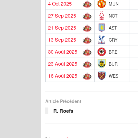
4 Oct 2025
MUN
27 Sep 2025
NOT
21 Sep 2025
AST
13 Sep 2025
CRY
30 Août 2025
BRE
23 Août 2025
BUR
16 Août 2025
WES
Article Précédent
R. Roefs