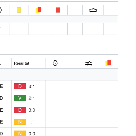
′
A
Résultat
E
D
3:1
D
V
2:1
E
D
3:0
E
N
1:1
D
N
0:0