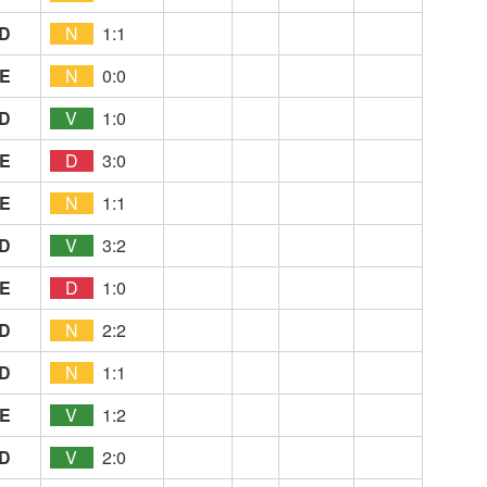
D
N
1:1
E
N
0:0
D
V
1:0
E
D
3:0
E
N
1:1
D
V
3:2
E
D
1:0
D
N
2:2
D
N
1:1
E
V
1:2
D
V
2:0