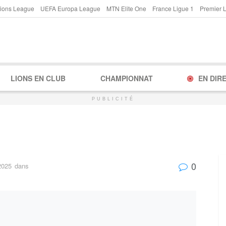
ions League
UEFA Europa League
MTN Elite One
France Ligue 1
Premier 
LIONS EN CLUB
CHAMPIONNAT
EN DIR
PUBLICITÉ
0
2025
dans