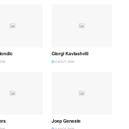
iondic
Giorgi Kavlashvili
026
4 AOÛT 2026
ers
Joep Geneste
026
4 AOÛT 2026