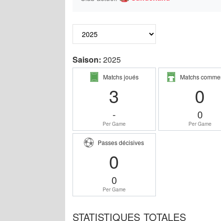
Saison:
2025
Matchs joués
Matchs comme
3
0
-
0
Per Game
Per Game
Passes décisives
0
0
Per Game
STATISTIQUES TOTALES