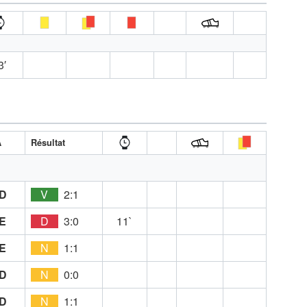
3′
A
Résultat
D
V
2:1
E
D
3:0
11`
E
N
1:1
D
N
0:0
D
N
1:1