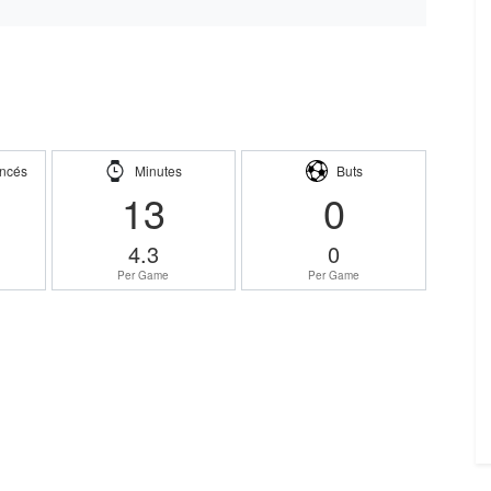
ncés
Minutes
Buts
13
0
4.3
0
Per Game
Per Game