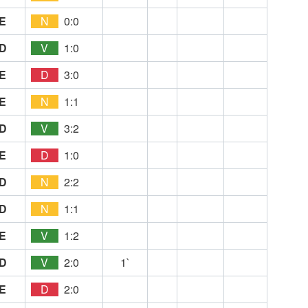
E
N
0:0
D
V
1:0
E
D
3:0
E
N
1:1
D
V
3:2
E
D
1:0
D
N
2:2
D
N
1:1
E
V
1:2
D
V
2:0
1`
E
D
2:0