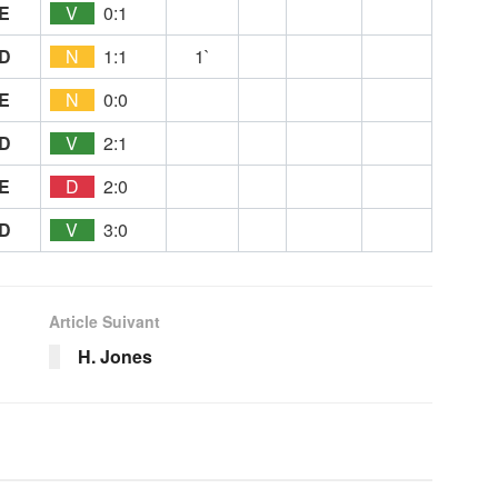
E
V
0:1
D
N
1:1
1`
E
N
0:0
D
V
2:1
E
D
2:0
D
V
3:0
Article Suivant
H. Jones