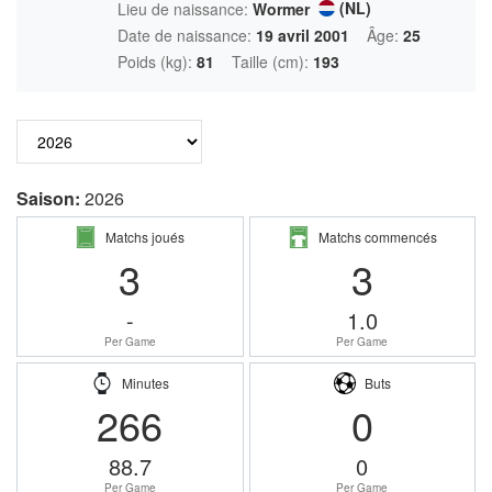
(NL)
Lieu de naissance:
Wormer
Date de naissance:
19 avril 2001
Âge:
25
Poids (kg):
81
Taille (cm):
193
Saison:
2026
Matchs joués
Matchs commencés
3
3
-
1.0
Per Game
Per Game
Minutes
Buts
266
0
88.7
0
Per Game
Per Game