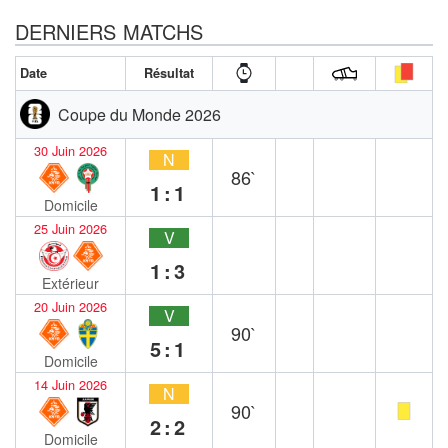
DERNIERS MATCHS
Date
Résultat
Coupe du Monde 2026
30 Juin 2026
N
86`
1:1
Domicile
25 Juin 2026
V
1:3
Extérieur
20 Juin 2026
V
90`
5:1
Domicile
14 Juin 2026
N
90`
2:2
Domicile