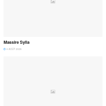
Massire Sylla
4 AOÛT 2026