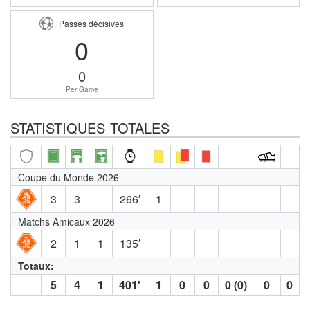
Passes décisives
0
0
Per Game
STATISTIQUES TOTALES
Coupe du Monde 2026
3
3
266′
1
Matchs Amicaux 2026
2
1
1
135′
Totaux:
5
4
1
401′
1
0
0
0 (0)
0
0