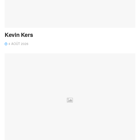
Kevin Kers
4 AOÛT 2026