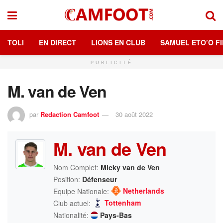
TOLI
EN DIRECT
LIONS EN CLUB
SAMUEL ETO’O FI
PUBLICITÉ
M. van de Ven
par
Redaction Camfoot
30 août 2022
M. van de Ven
Nom Complet:
Micky van de Ven
Position:
Défenseur
Netherlands
Equipe Nationale:
Tottenham
Club actuel:
Nationalité:
Pays-Bas