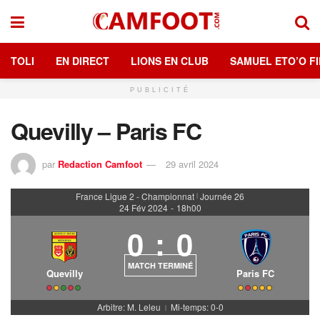
TOLI
EN DIRECT
LIONS EN CLUB
SAMUEL ETO’O FI
PUBLICITÉ
Quevilly – Paris FC
par
Redaction Camfoot
29 avril 2024
France Ligue 2 - Championnat
Journée 26
|
24 Fév 2024
-
18h00
0
:
0
MATCH TERMINÉ
Quevilly
Paris FC
Arbitre: M. Leleu
Mi-temps: 0-0
|