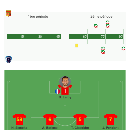
1ère période
2ème période
15'
30'
45'
60'
75'
90'
1
B. Leroy
58
6
5
7
N. Sissoko
A. Batisse
T. Cissokho
J. Pendant