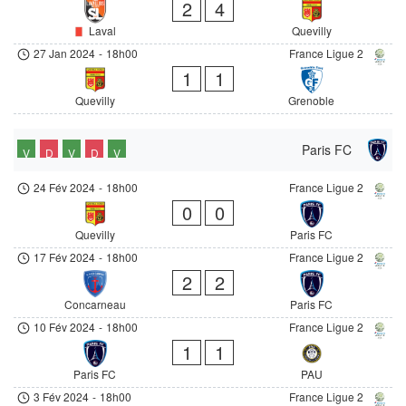
2
4
Laval
Quevilly
27 Jan 2024
-
18h00
France Ligue 2
1
1
Quevilly
Grenoble
Paris FC
V
D
V
D
V
24 Fév 2024
-
18h00
France Ligue 2
0
0
Quevilly
Paris FC
17 Fév 2024
-
18h00
France Ligue 2
2
2
Concarneau
Paris FC
10 Fév 2024
-
18h00
France Ligue 2
1
1
Paris FC
PAU
3 Fév 2024
-
18h00
France Ligue 2