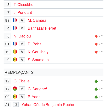
5
T. Cissokho
7
J. Pendant
93
M. Camara
A
4
Balthazar Pierret
M
8
N. Cadiou
77'
31
D. Poha
M
77'
19
K. Coulibaly
A
67'
9
S. Soumano
A
REMPLAÇANTS
12
G. Gbellé
67'
17
G. Sangaré
M
77'
90
P. Yade
A
77'
21
Yohan Cédric Benjamin Roche
D