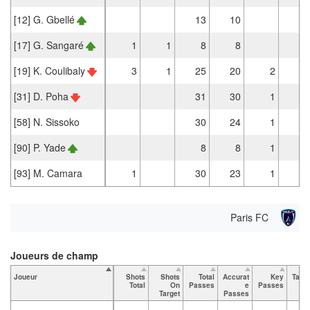
[12] G. Gbellé
13
10
1
[17] G. Sangaré
1
1
8
8
[19] K. Coulibaly
3
1
25
20
2
[31] D. Poha
31
30
1
3
[58] N. Sissoko
30
24
1
3
[90] P. Yade
8
8
1
1
[93] M. Camara
1
30
23
1
1
Paris FC
Joueurs de champ
Joueur
Shots
Shots
Total
Accurat
Key
Tack
Total
On
Passes
e
Passes
To
Target
Passes