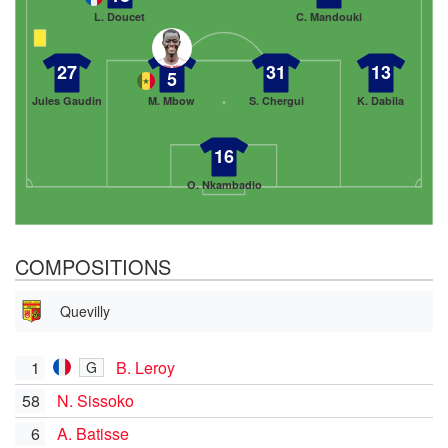
L. Doucet
C. Mandouki
27
31
13
5
Jules Gaudin
M. Mbow
S. Chergui
K. Dabila
16
O. Nkambadio
COMPOSITIONS
Quevilly
1
B. Leroy
G
58
N. Sissoko
6
A. Batisse