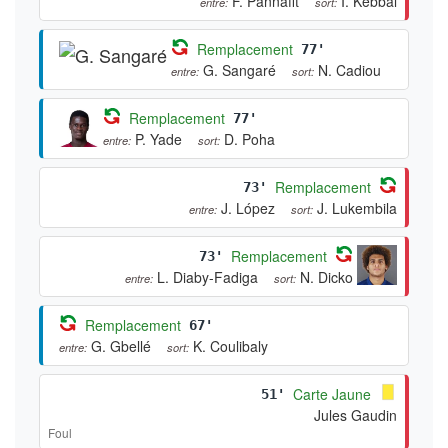
F. Pannafit
I. Kebbal
entre:
sort:
Remplacement
77'
G. Sangaré
N. Cadiou
entre:
sort:
Remplacement
77'
P. Yade
D. Poha
entre:
sort:
Remplacement
73'
J. López
J. Lukembila
entre:
sort:
Remplacement
73'
L. Diaby-Fadiga
N. Dicko
entre:
sort:
Remplacement
67'
G. Gbellé
K. Coulibaly
entre:
sort:
Carte Jaune
51'
Jules Gaudin
Foul