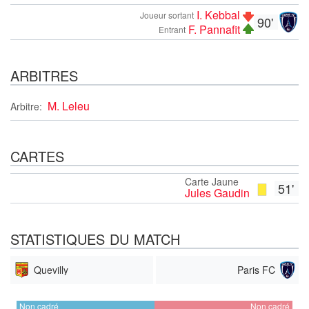
I. Kebbal
Joueur sortant
90'
F. Pannafit
Entrant
ARBITRES
M. Leleu
Arbitre:
CARTES
Carte Jaune
51'
Jules Gaudin
STATISTIQUES DU MATCH
Quevilly
Paris FC
Non cadré
Non cadré