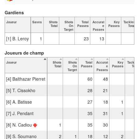
Gardiens
Joueur
Saves
Shots
Shots
Total
Accurat
Key
Tackles
Total
On
Passes
e
Passes
Total
Target
Passes
[1] B. Leroy
1
23
13
Joueurs de champ
Joueur
Shots
Shots
Total
Accurat
Key
Tackles
Total
On
Passes
e
Passes
Total
Target
Passes
[4] Balthazar Pierret
60
48
2
[5] T. Cissokho
28
21
[6] A. Batisse
27
18
1
2
[7] J. Pendant
35
31
1
1
[8] N. Cadiou
1
35
30
2
[9] S. Soumano
2
1
18
12
2