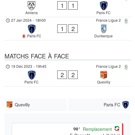
1
1
Amiens
Paris FC
27 Jan 2024
-
18h00
France Ligue 2
1
2
Paris FC
Dunkerque
MATCHS FACE À FACE
19 Déc 2023
-
19h45
France Ligue 2
2
2
Paris FC
Quevilly
Quevilly
Paris FC
Remplacement
90'