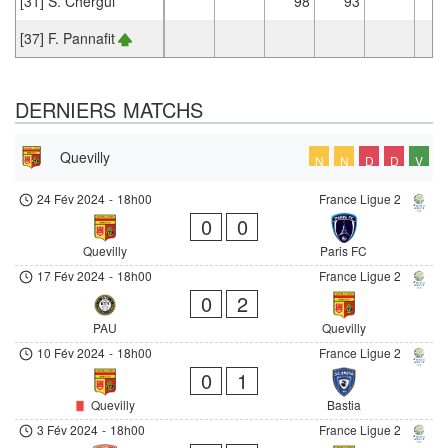
[31] S. Chergui
98
93
[37] F. Pannafit
DERNIERS MATCHS
Quevilly
N
N
D
D
V
24 Fév 2024
-
18h00
France Ligue 2
0
0
Quevilly
Paris FC
17 Fév 2024
-
18h00
France Ligue 2
0
2
PAU
Quevilly
10 Fév 2024
-
18h00
France Ligue 2
0
1
Quevilly
Bastia
3 Fév 2024
-
18h00
France Ligue 2