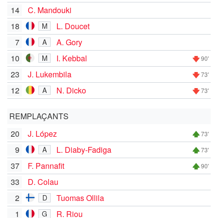
14
C. Mandouki
18
L. Doucet
M
7
A. Gory
A
10
I. Kebbal
M
90'
23
J. Lukembila
73'
12
N. Dicko
A
73'
REMPLAÇANTS
20
J. López
73'
9
L. Diaby-Fadiga
A
73'
37
F. Pannafit
90'
33
D. Colau
2
Tuomas Ollila
D
1
R. Riou
G