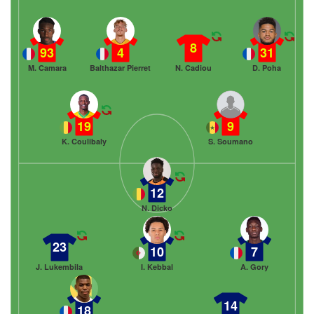
8
93
4
31
M. Camara
Balthazar Pierret
N. Cadiou
D. Poha
19
9
K. Coulibaly
S. Soumano
12
N. Dicko
23
10
7
J. Lukembila
I. Kebbal
A. Gory
14
18