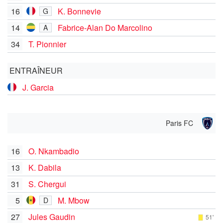
16
K. Bonnevie
G
14
Fabrice-Alan Do Marcolino
A
34
T. Pionnier
ENTRAÎNEUR
J. Garcia
Paris FC
16
O. Nkambadio
13
K. Dabila
31
S. Chergui
5
M. Mbow
D
27
Jules Gaudin
51'