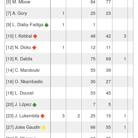
[5] M. Mbow
84
77
[7] A. Gory
1
25
23
[9] L. Diaby-Fadiga
1
1
[10] I. Kebbal
48
42
3
[12] N. Dicko
1
12
11
[13] K. Dabila
75
69
1
[14] C. Mandouki
55
39
[16] O. Nkambadio
30
27
[18] L. Doucet
53
45
[20] J. López
7
5
[23] J. Lukembila
3
2
25
15
1
[27] Jules Gaudin
66
55
1