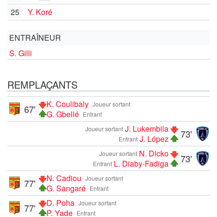
25
Y. Koré
ENTRAÎNEUR
S. Gilli
REMPLAÇANTS
K. Coulibaly
Joueur sortant
67'
G. Gbellé
Entrant
J. Lukembila
Joueur sortant
73'
J. López
Entrant
N. Dicko
Joueur sortant
73'
L. Diaby-Fadiga
Entrant
N. Cadiou
Joueur sortant
77'
G. Sangaré
Entrant
D. Poha
Joueur sortant
77'
P. Yade
Entrant